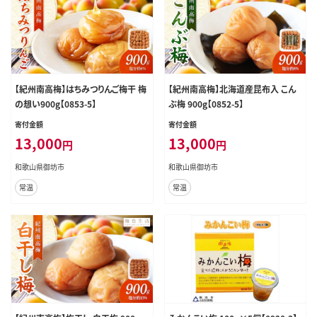
【紀州南高梅】はちみつりんご梅干 梅
【紀州南高梅】北海道産昆布入 こん
の想い900g【0853-5】
ぶ梅 900g【0852-5】
寄付金額
寄付金額
13,000
13,000
円
円
和歌山県御坊市
和歌山県御坊市
常温
常温