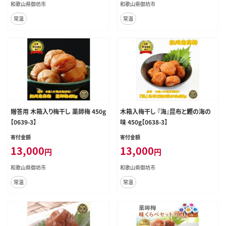
和歌山県御坊市
和歌山県御坊市
常温
常温
贈答用 木箱入り梅干し 薬師梅 450g
木箱入梅干し 『海』昆布と鰹の海の
【0639-3】
味 450g【0638-3】
寄付金額
寄付金額
13,000
13,000
円
円
和歌山県御坊市
和歌山県御坊市
常温
常温