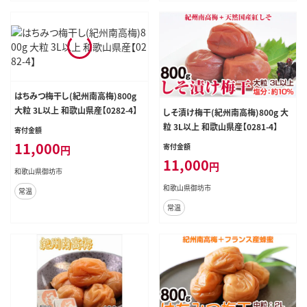
はちみつ梅干し(紀州南高梅)800g
大粒 3L以上 和歌山県産【0282-4】
しそ漬け梅干(紀州南高梅)800g 大
粒 3L以上 和歌山県産【0281-4】
寄付金額
11,000
寄付金額
円
11,000
円
和歌山県御坊市
和歌山県御坊市
常温
常温