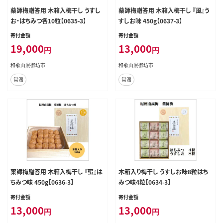
薬師梅贈答用 木箱入梅干し うすし
薬師梅贈答用 木箱入梅干し 『風』う
お・はちみつ各10粒【0635-3】
すしお味 450g【0637-3】
寄付金額
寄付金額
19,000
13,000
円
円
和歌山県御坊市
和歌山県御坊市
常温
常温
薬師梅贈答用 木箱入梅干し 『蜜』は
木箱入り梅干し うすしお味8粒はち
ちみつ味 450g【0636-3】
みつ味4粒【0634-3】
寄付金額
寄付金額
13,000
13,000
円
円