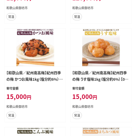
和歌山県御坊市
和歌山県御坊市
常温
常温
【和歌山県／紀州南高梅】紀州四季
【和歌山県／紀州南高梅】紀州四季
の梅 かつお風味1kg（塩分約6%）【0
の梅 うす塩味1kg（塩分約6%）【048
490-4】
9-4】
寄付金額
寄付金額
15,000
15,000
円
円
和歌山県御坊市
和歌山県御坊市
常温
常温