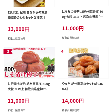
はちみつ梅干し(紀州南高梅)80
【無添加】紀州 昔ながらのお漬
0g 大粒 3L以上 和歌山県産【02
物詰め合わせセット（6種類）【和
82-4】
歌山県産】【0077-3】
11,000円
13,000円
和歌山県御坊市
和歌山県御坊市
しそ漬け梅干(紀州南高梅)800g
やまだ 紀州南高梅セットA【036
大粒 3L以上 和歌山県産【0281-
0-4】
4】
11,000円
14,000円
和歌山県御坊市
和歌山県御坊市