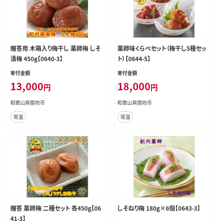
贈答用 木箱入り梅干し 薬師梅 しそ
薬師味くらべセット（梅干し5種セッ
漬梅 450g【0640-3】
ト）【0644-5】
寄付金額
寄付金額
13,000
18,000
円
円
和歌山県御坊市
和歌山県御坊市
常温
常温
贈答 薬師梅 二種セット 各450g【06
しそねり梅 180g×6個【0643-3】
41-3】