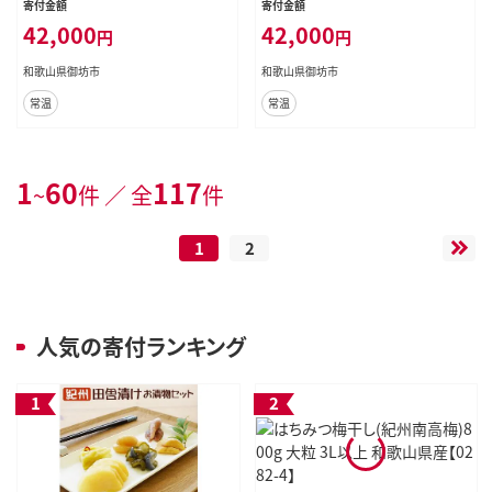
寄付金額
寄付金額
42,000
42,000
円
円
和歌山県御坊市
和歌山県御坊市
常温
常温
1
60
117
~
件 ／ 全
件
1
2
人気の寄付ランキング