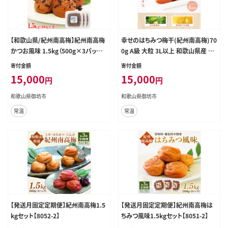
【和歌山県/紀州南高梅】紀州南高梅
幸せのはちみつ梅干(紀州南高梅)70
かつお風味 1.5kg（500g×3パック）
0g A級 大粒 3L以上 和歌山県産 う
塩分約6%【1029-4】
めぼし 梅干し 梅 送料無料 ふるさと
寄付金額
寄付金額
納税 梅干し はちみつ【1079-5】
15,000
15,000
円
円
和歌山県御坊市
和歌山県御坊市
常温
常温
【発送月固定定期便】紀州南高梅1.5
【発送月固定定期便】紀州南高梅は
kgセット【8052-2】
ちみつ風味1.5kgセット【8051-2】