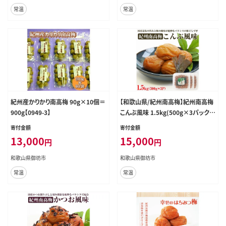
常温
常温
紀州産かりかり南高梅 90g×10個＝
【和歌山県/紀州南高梅】紀州南高梅
900g【0949-3】
こんぶ風味 1.5kg(500g×3パック)
塩分約6%【1028-4】
寄付金額
寄付金額
13,000
15,000
円
円
和歌山県御坊市
和歌山県御坊市
常温
常温