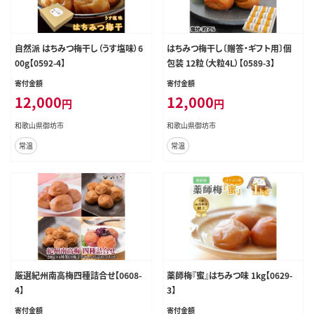
自然派 はちみつ梅干し（うす塩味）6
はちみつ梅干し〔贈答・ギフト用〕個
00g【0592-4】
包装 12粒（大粒4L）【0589-3】
寄付金額
寄付金額
12,000
12,000
円
円
和歌山県御坊市
和歌山県御坊市
常温
常温
厳選紀州南高梅四種詰合せ【0608-
薬師梅『蜜』はちみつ味 1kg【0629-
4】
3】
寄付金額
寄付金額