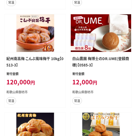
常温
常温
紀州南高梅 こんぶ風味梅干 10kg【0
白山農園 梅博士のDR.UME(登録商
513-3】
標)【0585-3】
寄付金額
寄付金額
120,000
12,000
円
円
和歌山県御坊市
和歌山県御坊市
常温
常温