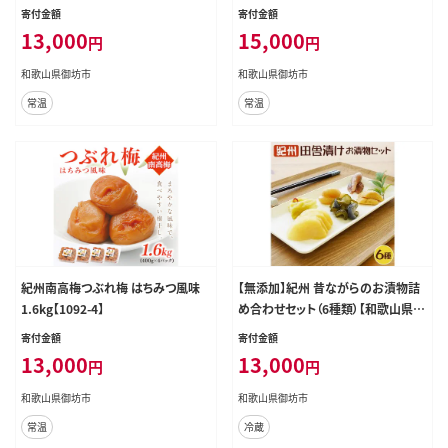
寄付金額
寄付金額
13,000
15,000
円
円
和歌山県御坊市
和歌山県御坊市
常温
常温
紀州南高梅つぶれ梅 はちみつ風味
【無添加】紀州 昔ながらのお漬物詰
1.6kg【1092-4】
め合わせセット（6種類）【和歌山県
産】【0077-3】
寄付金額
寄付金額
13,000
13,000
円
円
和歌山県御坊市
和歌山県御坊市
常温
冷蔵