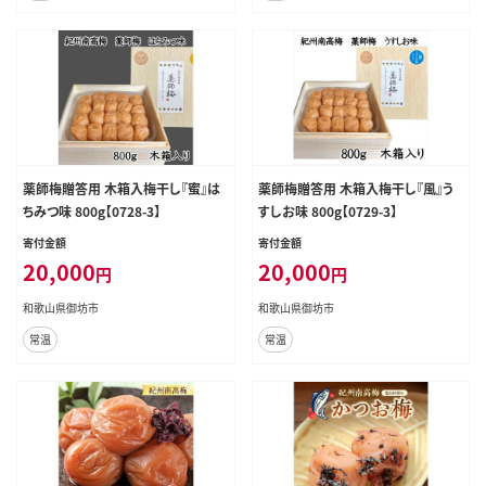
薬師梅贈答用 木箱入梅干し『蜜』は
薬師梅贈答用 木箱入梅干し『風』う
ちみつ味 800g【0728-3】
すしお味 800g【0729-3】
寄付金額
寄付金額
20,000
20,000
円
円
和歌山県御坊市
和歌山県御坊市
常温
常温