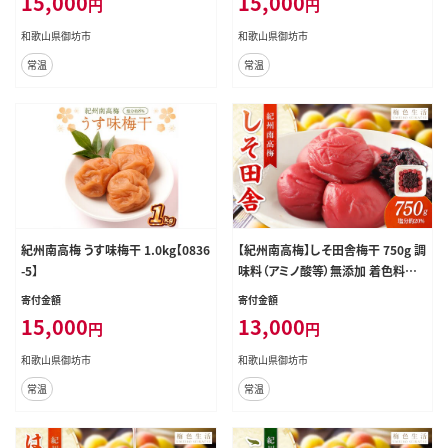
15,000
15,000
円
円
和歌山県御坊市
和歌山県御坊市
常温
常温
紀州南高梅 うす味梅干 1.0kg【0836
【紀州南高梅】しそ田舎梅干 750g 調
-5】
味料（アミノ酸等）無添加 着色料無
添加【0850-4】
寄付金額
寄付金額
15,000
13,000
円
円
和歌山県御坊市
和歌山県御坊市
常温
常温