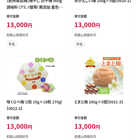
【紀州南高梅】梅干し 白干梅 900g
みかんこい梅 100g×5個【0920-3】
調味料（アミノ酸等）無添加 着色料
無添加【0851-5】
寄付金額
寄付金額
13,000
13,000
円
円
和歌山県御坊市
和歌山県御坊市
常温
常温
味くらべ梅（1粒 15g×18粒 270g）
とまと梅 100g×5個【0921-3】
【0922-3】
寄付金額
寄付金額
13,000
13,000
円
円
和歌山県御坊市
和歌山県御坊市