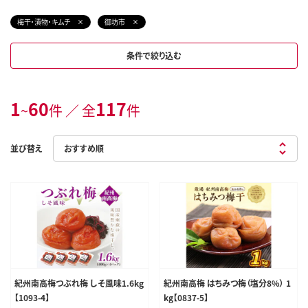
梅干・漬物・キムチ
御坊市
条件で絞り込む
1
60
117
~
件 ／ 全
件
並び替え
紀州南高梅つぶれ梅 しそ風味1.6kg
紀州南高梅 はちみつ梅（塩分8%） 1
【1093-4】
kg【0837-5】