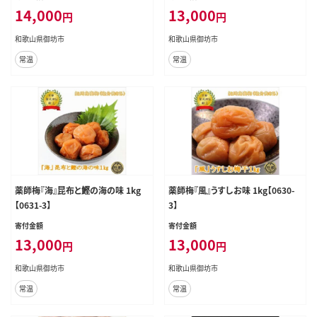
14,000
13,000
円
円
和歌山県御坊市
和歌山県御坊市
常温
常温
薬師梅『海』昆布と鰹の海の味 1kg
薬師梅『風』うすしお味 1kg【0630-
【0631-3】
3】
寄付金額
寄付金額
13,000
13,000
円
円
和歌山県御坊市
和歌山県御坊市
常温
常温