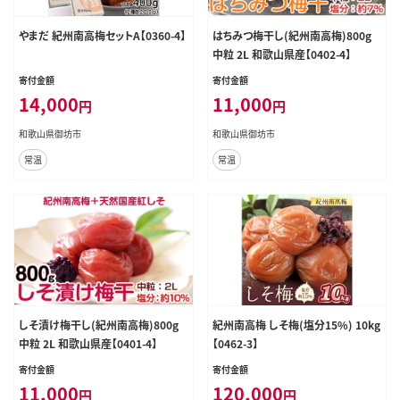
やまだ 紀州南高梅セットA【0360-4】
はちみつ梅干し(紀州南高梅)800g
中粒 2L 和歌山県産【0402-4】
寄付金額
寄付金額
14,000
11,000
円
円
和歌山県御坊市
和歌山県御坊市
常温
常温
しそ漬け梅干し(紀州南高梅)800g
紀州南高梅 しそ梅(塩分15%) 10kg
中粒 2L 和歌山県産【0401-4】
【0462-3】
寄付金額
寄付金額
11,000
120,000
円
円