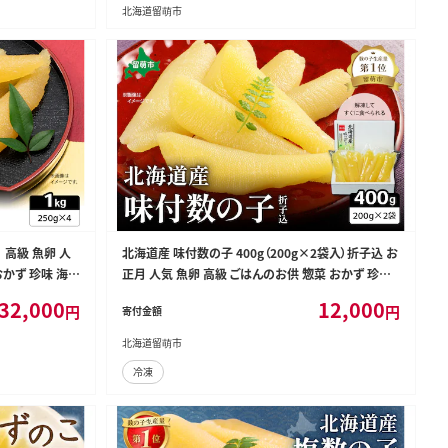
凍 おせち
北海道留萌市
 高級 魚卵 人
北海道産 味付数の子 400g（200g×2袋入）折子込 お
おかず 珍味 海鮮
正月 人気 魚卵 高級 ごはんのお供 惣菜 おかず 珍味
本チャン 味付け
海鮮 海産物 魚介 魚介類 おつまみ つまみ 北海道産
32,000
12,000
円
円
寄付金額
凍 おせち
味付け 味付 かずのこ カズノコ 味付数の子 折れ子 折
れ 株式会社やまか 冷凍 おせち R001-005
北海道留萌市
冷凍