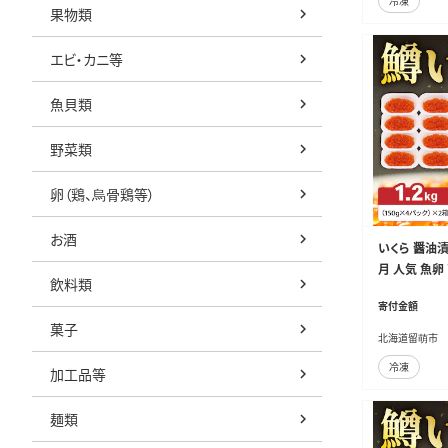
冷凍
果物類
エビ・カニ等
魚貝類
野菜類
卵（鶏、烏骨鶏等）
お酒
いくら 醤油漬（
月 人気 魚卵
飲料類
海鮮 ご飯のお
寄付金額
01-032
菓子
北海道留萌市
冷凍
加工品等
麺類