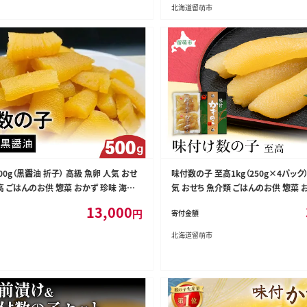
北海道留萌市
0g（黒醤油 折子） 高級 魚卵 人気 おせ
味付数の子 至高1kg（250g×4パック）
高 ごはんのお供 惣菜 おかず 珍味 海鮮
気 おせち 魚介類 ごはんのお供 惣菜 
魚介類 おつまみ つまみ 味付け 味付 か
海産物 魚介 魚介類 おつまみ つまみ 
13,000
円
寄付金額
コ 味付数の子 冷凍 おせち
味付 かずのこ カズノコ 味付数の子 冷
北海道留萌市