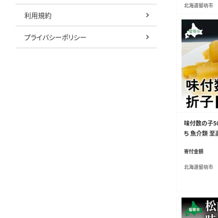
北海道留萌市
利用規約
プライバシーポリシー
味付数の子50
ち 魚介類 至
海産物 魚介 
寄付金額
ずのこ カズノ
北海道留萌市