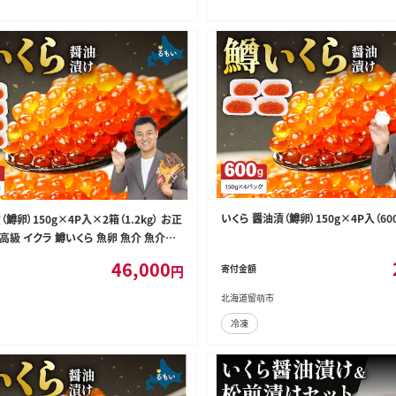
いくら 醤油漬（鱒卵）150g×4P入（600g
鱒卵）150g×4P入×2箱（1.2kg） お正
 高級 イクラ 鱒いくら 魚卵 魚介 魚介類
供 ごはんのお供 北海道 留萌 おせち R0
46,000
円
寄付金額
北海道留萌市
冷凍