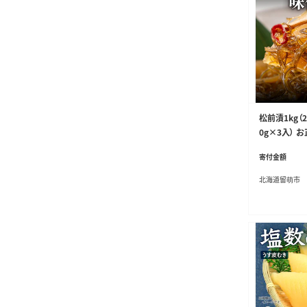
松前漬1kg（2
0g×3入） 
おかず 珍味 
寄付金額
み 本チャン 
子 株式会社やま
北海道留萌市