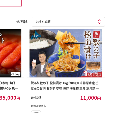
並び替え
（1本物・切子
訳あり 数の子 松前漬け 1kg（200g×5）井原水産 ご
 鱒いくら 魚卵
はんのお供 おかず 珍味 海鮮 海産物 魚介 魚介類 お
お供 北海道 留
つまみ かずのこ カズノコ おせち 高級 ギフト R003-00
35,000
11,000
円
円
寄付金額
4
北海道留萌市