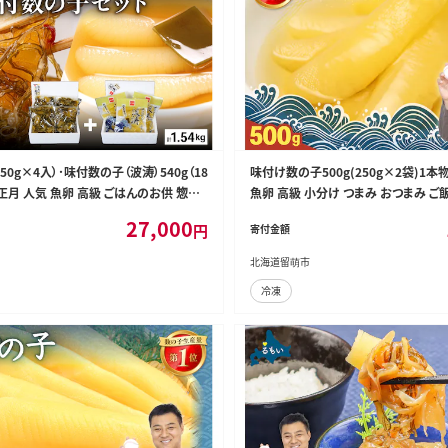
50g×4入）･味付数の子（波涛）540g（18
味付け数の子500g(250g×2袋)1本
お正月 人気 魚卵 高級 ごはんのお供 惣菜
魚卵 高級 小分け つまみ おつまみ ご
海鮮 海産物 魚介 魚介類 おつまみ つま
おかず 珍味 海鮮 海産物 海の幸 魚介
27,000
円
寄付金額
味付け 味付 かずのこ カズノコ 味付数の
工品 本チャン 味付け 味付 かずのこ 
か R001-026
子 株式会社やまか 冷凍 おせち R001-
北海道留萌市
冷凍