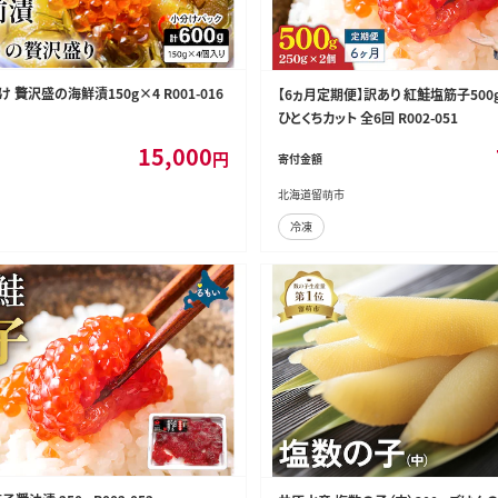
 贅沢盛の海鮮漬150g×4 R001-016
【6ヵ月定期便】訳あり 紅鮭塩筋子500g 
ひとくちカット 全6回 R002-051
15,000
円
寄付金額
北海道留萌市
冷凍