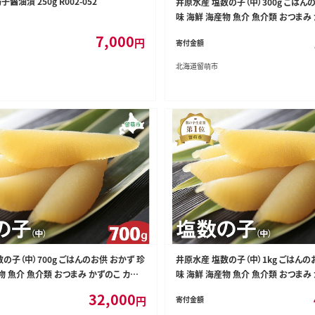
醤油漬 250g R002-052
井原水産 塩数の子（中）300g ごはん
味 海鮮 海産物 魚介 魚介類 おつまみ
コ おせち 高級 ギフト
7,000
円
寄付金額
北海道留萌市
の子（中）700g ごはんのお供 おかず 珍
井原水産 塩数の子（中）1kg ごはんの
物 魚介 魚介類 おつまみ かずのこ カズノ
味 海鮮 海産物 魚介 魚介類 おつまみ
級 ギフト
コ おせち 高級 ギフト
32,000
円
寄付金額