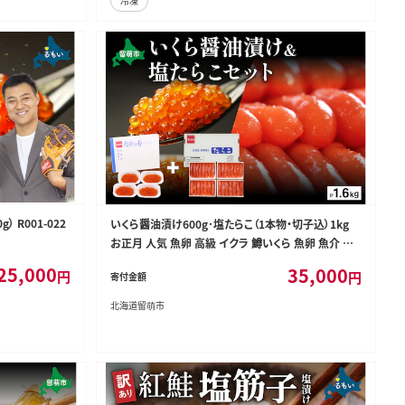
冷凍
） R001-022
いくら醤油漬け600g･塩たらこ（1本物・切子込）1kg
お正月 人気 魚卵 高級 イクラ 鱒いくら 魚卵 魚介 魚
介類 海鮮 ご飯のお供 ごはんのお供 北海道 留萌 おせ
25,000
35,000
円
円
寄付金額
ち R001-029
北海道留萌市