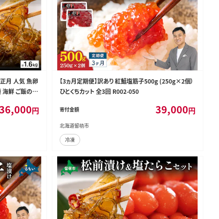
お正月 人気 魚卵
【3ヵ月定期便】訳あり 紅鮭塩筋子500g (250g×2個）
類 海鮮 ご飯のお
ひとくちカット 全3回 R002-050
01-031
36,000
39,000
円
円
寄付金額
北海道留萌市
冷凍