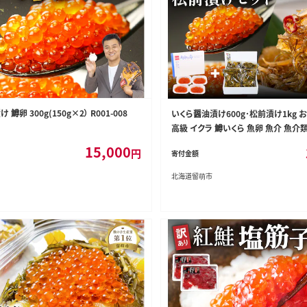
鱒卵 300g(150g×2） R001-008
いくら醤油漬け600g･松前漬け1kg 
高級 イクラ 鱒いくら 魚卵 魚介 魚介
供 ごはんのお供 北海道 留萌 おせち R0
15,000
円
寄付金額
北海道留萌市