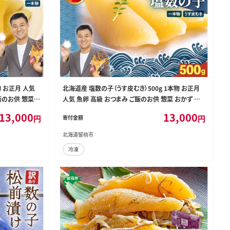
物 お正月 人気
北海道産 塩数の子（うす皮むき）500g 1本物 お正月
飯のお供 惣菜
人気 魚卵 高級 おつまみ ご飯のお供 惣菜 おかず 珍
 魚介類 魚卵 加
味 海鮮 海産物 海の幸 魚介 魚介類 魚卵 加工品 北海
13,000
13,000
円
円
寄付金額
塩 抜き 味付数の
道産 かずのこ カズノコ 塩カズノコ 株式会社やまか
013
おせち R001-017
北海道留萌市
冷凍