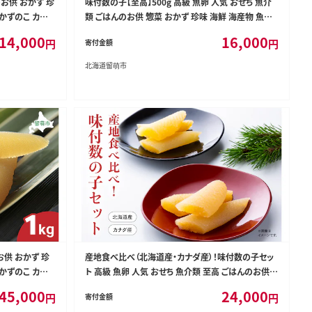
のお供 おかず 珍
味付数の子【至高】500g 高級 魚卵 人気 おせち 魚介
 かずのこ カズノ
類 ごはんのお供 惣菜 おかず 珍味 海鮮 海産物 魚介
魚介類 おつまみ つまみ 味付け 味付 かずのこ カズノ
14,000
16,000
円
円
寄付金額
コ 味付数の子 冷凍 おせち
北海道留萌市
お供 おかず 珍
産地食べ比べ（北海道産・カナダ産）！味付数の子セッ
 かずのこ カズノ
ト 高級 魚卵 人気 おせち 魚介類 至高 ごはんのお供
惣菜 おかず 珍味 海鮮 海産物 魚介 魚介類 おつまみ
45,000
24,000
円
円
寄付金額
つまみ 味付け 味付 かずのこ カズノコ 味付数の子 冷