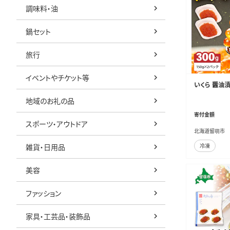
調味料・油
鍋セット
旅行
イベントやチケット等
いくら 醤油漬け 
地域のお礼の品
寄付金額
スポーツ・アウトドア
北海道留萌市
雑貨・日用品
冷凍
美容
ファッション
家具・工芸品・装飾品