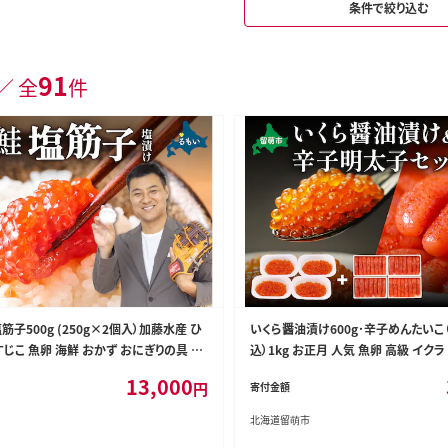
条件で絞り込む
91
／ 全
件
筋子500g (250g×2個入）加藤水産 ひ
いくら醤油漬け600g･辛子めんたいこ
すじこ 魚卵 海鮮 おかず おにぎりの具 贈
込）1kg お正月 人気 魚卵 高級 イクラ
 留萌市 R002-005
魚介 魚介類 海鮮 ご飯のお供 ごはんの
13,000
円
寄付金額
萌 おせち R001-030
北海道留萌市