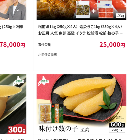
(250g×2個）
松前漬1kg（250g×4入）･塩たらこ1kg（250g×4入）
お正月 人気 魚卵 高級 イクラ 松前漬 松前 数の子 か
ずのこ 海鮮 魚介類 魚介 海産物 ごはんのお供 冷凍
78,000
25,000
円
円
寄付金額
おかず おつまみ 加工食品 漬物 漬け物 惣菜 魚卵 株
式会社やまか おせち
北海道留萌市