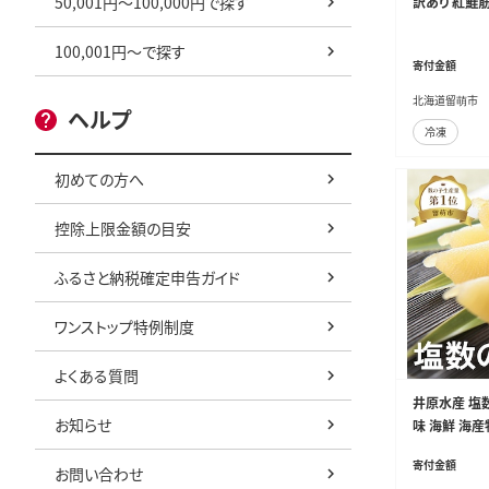
50,001円～100,000円で探す
訳あり 紅鮭筋子
100,001円～で探す
寄付金額
北海道留萌市
ヘルプ
冷凍
初めての方へ
控除上限金額の目安
ふるさと納税確定申告ガイド
ワンストップ特例制度
よくある質問
井原水産 塩数
お知らせ
味 海鮮 海産
コ おせち 高
寄付金額
お問い合わせ