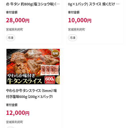
の 牛タン 約800g(塩コショウ味)〈調
0g×1パック) スライス 焼くだけ 簡
味料以外無添加〉 牛たん スライス 塩
単調理 [牛タン 焼くだけ 簡単 塩ダ
寄付金額
寄付金額
仕込み
レ 希少 部位 タン中 タン元 仙台 肉
28,000
10,000
円
円
厚 人気 おいしい 美味 焼肉 バーベ
キュー BBQ 宮城県 利府町 船田食
宮城県利府町
宮城県利府町
品]
冷凍
冷凍
やわらか牛タンスライス（5mm）味
付き塩味600g（200g×3パック）
寄付金額
12,000
円
宮城県利府町