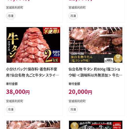
味 牛 肉 焼肉 バーベキュー BBQ 宮
ー BBQ 宮城県 利府町 船田食品]
宮城県利府町
宮城県利府町
城県 利府町 船田食品]
冷凍
冷凍
小分けパック！保存料・着色料不使
仙台名物 牛タン 約800g（塩コショ
用！仙台名物 丸ごと牛タン スライス
ウ味）＜調味料以外無添加＞ 牛たん
2kg（200g×10パック）塩コショウ味
スライス 焼き肉 バーベキュー 塩仕
寄付金額
寄付金額
[牛タン タン塩 肉 仙台]
込み
38,000
20,000
円
円
宮城県利府町
宮城県利府町
冷凍
冷凍