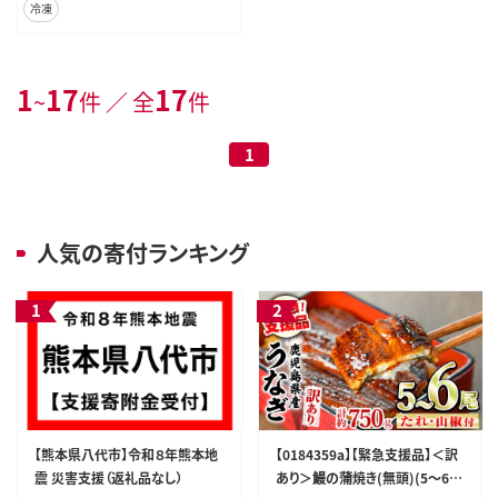
冷凍
1
17
17
~
件 ／ 全
件
1
人気の寄付ランキング
【熊本県八代市】令和８年熊本地
【0184359a】【緊急支援品】＜訳
震 災害支援（返礼品なし）
あり＞鰻の蒲焼き(無頭)(5～6