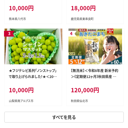
尾・計約750g・タレ、山椒付) う
10,000円
18,000円
なぎ ウナギ 鰻 国産 蒲焼 蒲焼き
たれ 鹿児島 ふるさと 人気 支援
【アクアおおすみ】
熊本県八代市
鹿児島県東串良町
★フジテレビ系列「ノンストップ」
【無洗米】＜令和8年産 新米予約
で取り上げられました！★＜202
＞《定期便12ヶ月》秋田県産 あき
6年発送先行予約＞南アルプス
たこまち 5kg (5kg×1袋) ×12
10,000円
120,000円
市産シャインマスカット1.2kg以
回 5キロ お米 匠 [サンファーム
上（2～3房） クール便発送 ALPA
西木 米5kg 米 5kg 米 5kg定期
G007
便 お米定期便 あきたこまち ごは
山梨県南アルプス市
秋田県仙北市
ん 米 お米]
すべてを見る