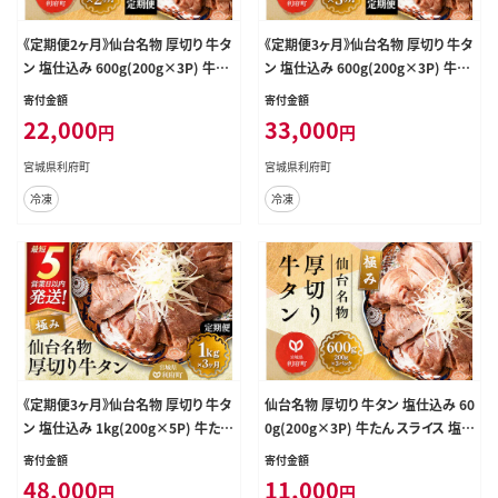
《定期便2ヶ月》仙台名物 厚切り 牛タ
《定期便3ヶ月》仙台名物 厚切り 牛タ
ン 塩仕込み 600g(200g×3P) 牛た
ン 塩仕込み 600g(200g×3P) 牛た
ん スライス 塩味 [牛タン タン塩 希
ん スライス 塩味 [牛タン タン塩 希
寄付金額
寄付金額
少 部位 塩ダレ タレ 小分け 仙台 名
少 部位 塩ダレ タレ 小分け 仙台 名
22,000
33,000
円
円
物 厚切 肉厚 おいしい 美味 牛 肉 焼
物 厚切 肉厚 おいしい 美味 牛 肉 焼
肉 バーベキュー BBQ 宮城県 利府
肉 バーベキュー BBQ 宮城県 利府
宮城県利府町
宮城県利府町
町 船田食品]
町 船田食品]
冷凍
冷凍
《定期便3ヶ月》仙台名物 厚切り 牛タ
仙台名物 厚切り 牛タン 塩仕込み 60
ン 塩仕込み 1kg(200g×5P) 牛たん
0g(200g×3P) 牛たん スライス 塩
スライス 塩味 [牛タン タン塩 希少
味 [牛タン タン塩 希少 部位 塩ダレ
寄付金額
寄付金額
部位 タン中 タン元 塩ダレ タレ 小分
タレ 小分け 仙台 名物 厚切 肉厚 お
48,000
11,000
円
円
け 仙台 名物 厚切 肉厚 おいしい 美
いしい 美味 牛 肉 焼肉 バーベキュ