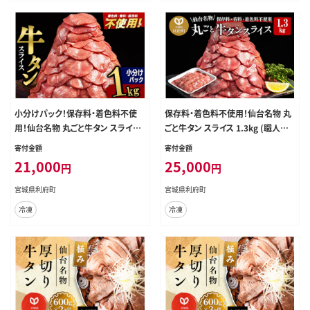
小分けパック！保存料・着色料不使
保存料・着色料不使用！仙台名物 丸
用！仙台名物 丸ごと牛タン スライス
ごと牛タン スライス 1.3kg (職人仕
1kg（200g×5パック）塩コショウ味
込み特製塩付) 牛たん [牛たん タン
寄付金額
寄付金額
[牛タン タン塩 肉 仙台]
塩 肉 仙台 名物]
21,000
25,000
円
円
宮城県利府町
宮城県利府町
冷凍
冷凍