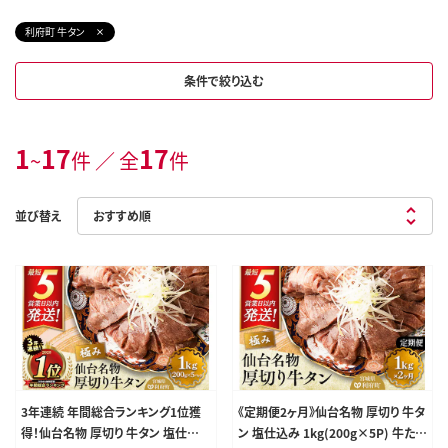
利府町 牛タン
条件で絞り込む
1
17
17
~
件 ／ 全
件
並び替え
3年連続 年間総合ランキング1位獲
《定期便2ヶ月》仙台名物 厚切り 牛タ
得！仙台名物 厚切り 牛タン 塩仕込
ン 塩仕込み 1kg(200g×5P) 牛たん