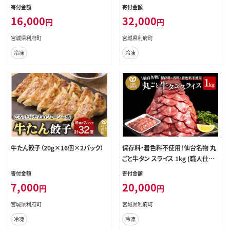
み 1kg(200g×5P) 牛たん スライス
スライス 塩味 [牛タン タン塩 希少
寄付金額
寄付金額
塩味 [牛タン タン塩 希少 部位 タン
部位 タン中 タン元 塩ダレ タレ 小分
16,000
32,000
円
円
中 タン元 塩ダレ タレ 小分け 仙台
け 仙台 名物 厚切 肉厚 おいしい 美
名物 厚切 肉厚 おいしい 美味 牛 肉
味 牛 肉 焼肉 バーベキュー BBQ 宮
宮城県利府町
宮城県利府町
焼肉 バーベキュー BBQ 宮城県 利
城県 利府町 船田食品]
冷凍
冷凍
府町 船田食品]
牛たん餃子（20g×16個×2パック）
保存料・着色料不使用！仙台名物 丸
ごと牛タン スライス 1kg (職人仕込
み特製塩付)牛たん [牛たん タン塩
寄付金額
寄付金額
肉 仙台 名物]
7,000
20,000
円
円
宮城県利府町
宮城県利府町
冷凍
冷凍