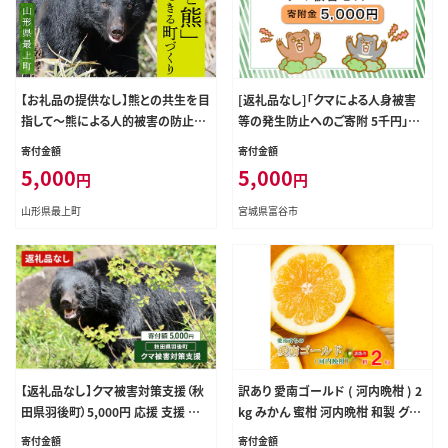
【お礼品の提供なし】熊との共生を目
[返礼品なし]「クマによる人身被害
指して～熊による人的被害の防止対
等の発生防止へのご寄附 5千円」熊
策・環境整備へのご支援を～
出没防止対策・環境整備へのご支援
寄付金額
寄付金額
を｜東北 富谷 とみや 返礼品無し 寄
5,000
5,000
円
円
附 寄付 被害防止 対策 安全確保 生
活確保 熊 クマ くま [0360]
山形県最上町
宮城県富谷市
【返礼品なし】クマ被害対策支援（秋
訳あり 愛南ゴールド ( 河内晩柑 ) 2
田県羽後町）5,000円 応援 支援 寄
kg みかん 蜜柑 河内晩柑 和製 グレ
附のみ【羽後町ふるさと納税】
ープフルーツ お試し量 傷 不揃い 規
寄付金額
寄付金額