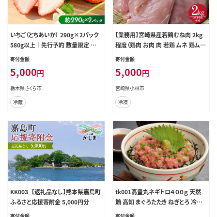
いちご（とちあいか） 290g×2パック
【業務用】宮崎県産若鶏むね肉 2kg
580g以上｜先行予約 数量限定 栃
程度（鶏肉 お肉 肉 若鶏 ムネ 鶏ムネ
木県 果物 くだもの フルーツ 苺 イチ
鶏むね肉 ムネ肉 業務用 切り身 唐揚
寄付金額
寄付金額
ゴ ※2026年11月～発送
げ 冷凍）
5,000
5,000
円
円
栃木県さくら市
宮崎県小林市
冷蔵
冷凍
KK003_【返礼品なし】熊本県嘉島町
tk001高豊丸ネギトロ４００ｇ 天然
ふるさと応援寄附金 5,000円分
鮪 高知 まぐろたたき ねぎとろ 冷凍
小分け 便利
寄付金額
寄付金額