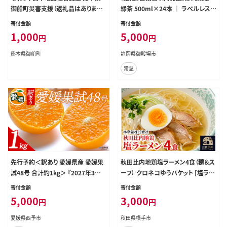
御船町災害支援（返礼品はありませ
緑茶 500ml×24本 ｜ ラベルレス
ん）ZA001
ペットボトル お茶 飲料 ※沖縄・離島
寄付金額
寄付金額
への配送不可
1,000
5,000
円
円
熊本県御船町
静岡県御殿場市
常温
先行予約＜訳あり 愛媛県産 愛媛果
秋田比内地鶏塩ラーメン4食（麺＆ス
試48号 合計約1kg＞ 『2027年3月
ープ） クロネコゆうパケット [塩ラー
以降順次出荷予定』紅プリンセス ご
メン林泉堂]
寄付金額
寄付金額
家庭用 ご自宅用 高級柑橘 希少 お
5,000
3,000
円
円
試し 果物 柑橘 フルーツ 高級 国産
濃厚 果汁 産地直送 特産品 ミヤモト
愛媛県西予市
秋田県横手市
オレンジガーデン 愛媛県 西予市【常