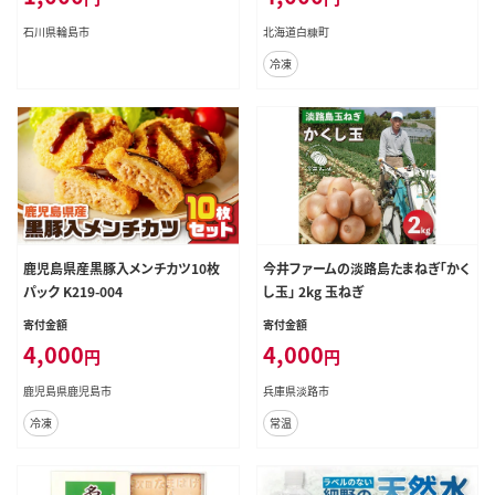
石川県輪島市
北海道白糠町
冷凍
鹿児島県産黒豚入メンチカツ10枚
今井ファームの淡路島たまねぎ「かく
パック K219-004
し玉」 2kg 玉ねぎ
寄付金額
寄付金額
4,000
4,000
円
円
鹿児島県鹿児島市
兵庫県淡路市
冷凍
常温