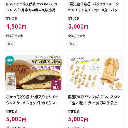
熊本イオン純天然水 ラベルレス 2L
【最短翌日発送】 パックライス コシ
×10本 《8月中旬-9月中旬頃出荷》2
ヒカリ もち麦 160g×18食｜パック
l 水 飲料水 ナチュラルミネラルウォ
ライス スピード 茨城県 行方市(HE-
寄付金額
寄付金額
ーター 熊本県 玉名郡 玉東町 完全
5)
4,500
5,000
円
円
国産 天然水 くまモン パッケージ ---
gkt_lcl_735_10h---
熊本県玉東町
茨城県行方市
常温
常温
むかわ竜どら焼き 5個入り カムイサ
国産ひのき ワンちゃん スマホスタン
ウルス ケーキショップおのでら MK
ド 全29種 ｜ 犬 木製 ひのき 卓上 ス
WO002
タンド スマホ 栃木県 鹿沼市 ※沖
寄付金額
寄付金額
縄・離島への配送不可
5,000
5,000
円
円