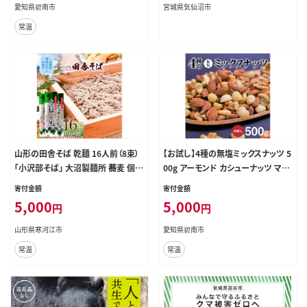
煮物 卵料理 お吸い物 麺類 炒めも
愛知県碧南市
宮城県気仙沼市
の 揚げ物 太鼓判 時短料理 料理 厳
常温
選素材 万能 北海道 トライアル H00
1-099
山形の田舎そば 乾麺 16人前（8束）
【お試し】4種の無塩ミックスナッツ 5
「小沢部そば」 大沼製麺所 蕎麦 個包
00g アーモンド カシューナッツ マカ
装 麺 乾麺 005-F-ON008
ダミアナッツ くるみ 生ナッツ 直火焙
寄付金額
寄付金額
煎 おつまみ おやつ チャック付き 美
5,000
5,000
円
円
容 健康 人気 高リピート H059-154
山形県寒河江市
愛知県碧南市
常温
常温