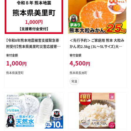
【令和8年熊本地震被害支援緊急寄
＜先行予約＞ ご家庭用 熊本 大粒み
附受付】熊本県美里町災害応援寄附
かん 約2.5kg (3L～5Lサイズ)大玉
金（返礼品はありません）
みかん 先行予約 熊本 ちょっと 訳あ
寄付金額
寄付金額
り 傷 たっぷり 熊本県産 熊本県 期間
1,000
4,500
円
円
限定 フルーツ 旬 柑橘 長洲町 大粒
みかん《2027年1月中旬-2月末頃出
熊本県美里町
熊本県長洲町
荷》みかん みかん みかん みかん み
常温
かん みかん みかん みかん みかん
みかん---fn_notbmkn_bc1_r8_4
500_2500g---