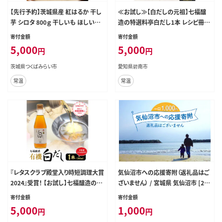
【先行予約】茨城県産 紅はるか 干し
≪お試し≫【白だしの元祖】七福醸
芋 シロタ 800ｇ 干しいも ほしいも
造の特選料亭白だし1本 レシピ冊子
茨城 いも 芋 さつまいも さつま芋 茨
付き 時短料理 本枯節 どんこ 昆布 調
寄付金額
寄付金額
城 べにはるか お菓子 おやつ スイー
味料 白だし セット 厳選素材 万能 ロ
5,000
5,000
円
円
ツ 和菓子 国産 塚田商店 マツコの
ングセラー 出汁 だし 旨味 和食 煮
知らない世界 [EA07-NT]
物 卵料理 お吸い物 麺類 炒めもの
茨城県つくばみらい市
愛知県碧南市
揚げ物 太鼓判 時短料理 料理 トライ
常温
常温
アル H001-100
『レタスクラブ殿堂入り時短調理大賞
気仙沼市への応援寄附（返礼品はご
2024』受賞！ 【お試し】七福醸造の有
ざいません） / 宮城県 気仙沼市 [205
機白だし1本 調味料 レシピ冊子付き
61928]
寄付金額
寄付金額
本枯れ節 昆布 どんこ 白だし セット
5,000
1,000
円
円
ロングセラー 出汁 だし 旨味 和食