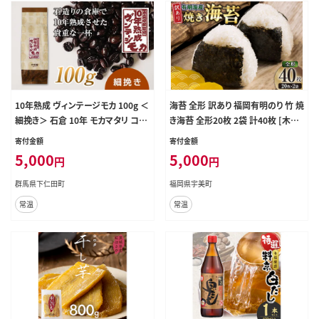
10年熟成 ヴィンテージモカ 100g ＜
海苔 全形 訳あり 福岡有明のり 竹 焼
細挽き＞ 石倉 10年 モカマタリ コク
き海苔 全形20枚 2袋 計40枚 [木村
入手困難 希少 F21K-140
食品 福岡県 宇美町 um40beg0400
寄付金額
寄付金額
06] わけあり 焼き海苔 やきのり 乾物
5,000
5,000
円
円
有明海苔 海苔 のり 有明 おにぎり お
むすび メール便 メール便対応
群馬県下仁田町
福岡県宇美町
常温
常温