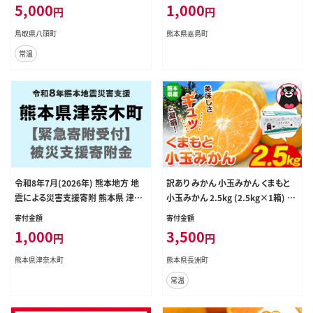
県 八頭町 なし 果物 フルーツ 特産
5,000
1,000
円
円
品 送料無料 果汁デザート 八頭---ya
zu_zsy_246_1kg---
鳥取県八頭町
熊本県嘉島町
常温
令和8年7月(2026年) 熊本地方 地
訳あり みかん 小玉みかん くまもと
震による災害支援寄附 熊本県 津奈
小玉みかん 2.5kg (2.5kg×1箱) 秋
木町（返礼品はありません）---tsuna
旬 不揃い 傷 ご家庭用 SDGs 小玉
寄付金額
寄付金額
gi_sgs_1000_kihu---
たっぷり 熊本県 産 S-3Sサイズ フル
1,000
3,500
円
円
ーツ 旬 柑橘 長洲町 温州みかん《9
月下旬-12月下旬頃出荷》---fn_nkd
熊本県津奈木町
熊本県長洲町
mkn_p912_r8_3500_25k---
常温