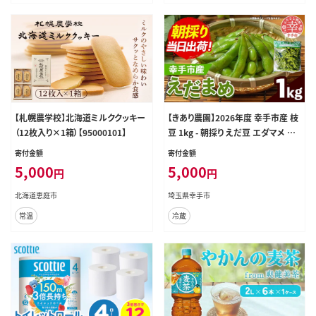
【札幌農学校】北海道ミルククッキー
【きあり農園】2026年度 幸手市産 枝
（12枚入り×1箱）【95000101】
豆 1kg - 朝採り えだ豆 エダマメ 産
地直送 野菜 ベジタブル 美味しい お
寄付金額
寄付金額
いしい 豆 ずんだ おつまみ 晩酌 枝
5,000
5,000
円
円
豆ご飯 おすすめ 送料無料 埼玉県 幸
手市
北海道恵庭市
埼玉県幸手市
常温
冷蔵