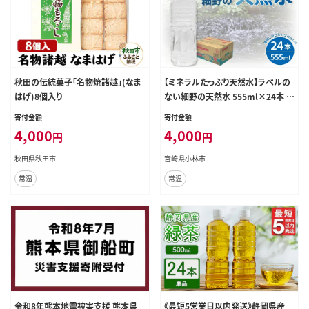
秋田の伝統菓子「名物焼諸越」(なま
【ミネラルたっぷり天然水】ラベルの
はげ)8個入り
ない細野の天然水 555ml×24本 1
箱（国産 ナチュラルウォーター ミネ
寄付金額
寄付金額
ラルウォーター ラベルレス 天然水
4,000
4,000
円
円
水 555ml 中硬水 シリカ 美容 人気
ペットボトル 霧島 宮崎 送料無料 長
秋田県秋田市
宮崎県小林市
期保存）
常温
常温
令和8年熊本地震被害支援 熊本県
《最短5営業日以内発送》静岡県産