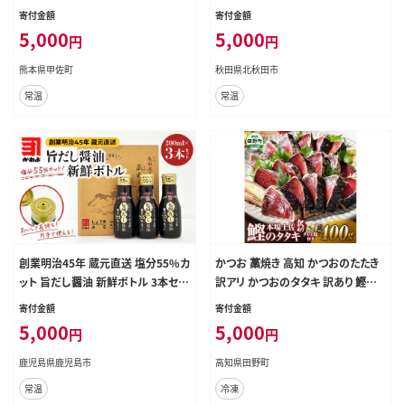
むし茶 緑茶 水出し緑茶 おすすめ 高
届け】2025年産 お届け時期選べる
寄付金額
寄付金額
級 玉緑茶 日本茶 お茶の葉 くまモン
お米 おおもり [おおもり 秋田 お米
5,000
5,000
円
円
缶 贈り物 ギフト プレゼント 熊本県
あきたこまち 米どころ 東北 北秋田
甲佐町
市]
熊本県甲佐町
秋田県北秋田市
常温
常温
創業明治45年 蔵元直送 塩分55%カ
かつお 藁焼き 高知 かつおのたたき
ット 旨だし醤油 新鮮ボトル 3本セッ
訳アリ かつおのタタキ 訳あり 鰹の
ト K058-024
たたき 高知 400g 冷凍 タレ おろし
寄付金額
寄付金額
生姜 柚塩付き セット 藁焼き鰹たたき
5,000
5,000
円
円
本場 たたき かつお カツオのタタキ
カツオ 藁焼き 高知 規格外 不揃い
鹿児島県鹿児島市
高知県田野町
傷 人気 海鮮 【四国一小さなまち】≪
常温
冷凍
ヤマシン≫