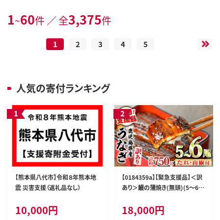
1
60
3,375
~
件 ／ 全
件
1
2
3
4
5
人気の寄付ランキング
【熊本県八代市】令和８年熊本地
【0184359a】【緊急支援品】＜訳
震 災害支援（返礼品なし）
あり＞鰻の蒲焼き(無頭)(5～6
尾・計約750g・タレ、山椒付) う
10,000円
18,000円
なぎ ウナギ 鰻 国産 蒲焼 蒲焼き
たれ 鹿児島 ふるさと 人気 支援