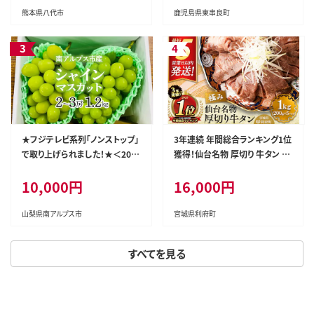
【アクアおおすみ】
熊本県八代市
鹿児島県東串良町
★フジテレビ系列「ノンストップ」
3年連続 年間総合ランキング1位
で取り上げられました！★＜202
獲得！仙台名物 厚切り 牛タン 塩
6年発送先行予約＞南アルプス
仕込み 1kg(200g×5P) 牛たん
10,000円
16,000円
市産シャインマスカット1.2kg以
スライス 塩味 [牛タン タン塩 希
上（2～3房） クール便発送 ALPA
少 部位 タン中 タン元 塩ダレ タ
G007
レ 小分け 仙台 名物 厚切 肉厚
山梨県南アルプス市
宮城県利府町
おいしい 美味 牛 肉 焼肉 バー
ベキュー BBQ 宮城県 利府町 船
すべてを見る
田食品]