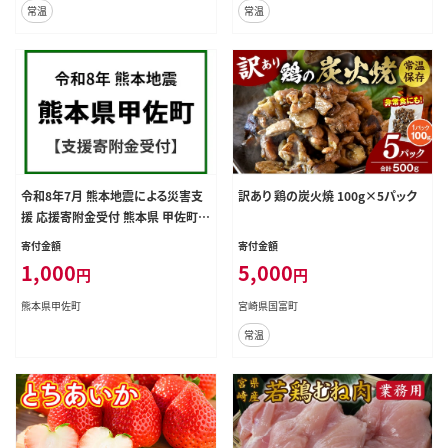
常温
常温
温】
令和8年7月 熊本地震による災害支
訳あり 鶏の炭火焼 100g×5パック
援 応援寄附金受付 熊本県 甲佐町
災害応援 寄附1000円 熊本地方 20
寄付金額
寄付金額
26年【返礼品なし】
1,000
5,000
円
円
熊本県甲佐町
宮崎県国富町
常温