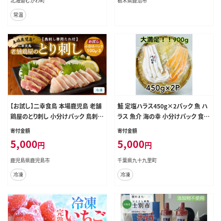
北海道むかわ町
栃木県鹿沼市
常温
【お試し】二幸食鳥 本場鹿児島 老舗
鮭 定塩ハラス450g×2パック 魚 ハ
鶏屋のとり刺し 小分けパック 鳥刺し
ラス 魚介 海の幸 小分けパック 食べ
専用たれ付 K243-002
きりサイズ 簡単調理 香ばしい ふっく
寄付金額
寄付金額
ら おかず ご飯のお供 九十九里町 千
5,000
5,000
円
円
葉県
鹿児島県鹿児島市
千葉県九十九里町
冷凍
冷凍