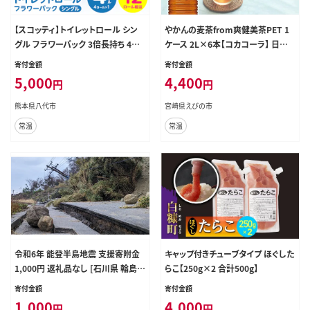
【スコッティ】トイレットロール シン
やかんの麦茶from爽健美茶PET 1
グル フラワーパック 3倍長持ち 4ロ
ケース 2L×6本【コカコーラ】 日本
ール 香りつき 日用品 生活必需品
茶 お茶 麦茶 ペットボトル カフェイ
寄付金額
寄付金額
ンゼロ 常温 送料無料 こども 美容
5,000
4,400
円
円
むくみ
熊本県八代市
宮崎県えびの市
常温
常温
令和6年 能登半島地震 支援寄附金
キャップ付きチューブタイプ ほぐした
1,000円 返礼品なし [石川県 輪島
らこ【250g×2 合計500g】
市] 災害支援 被災地支援
寄付金額
寄付金額
1,000
4,000
円
円