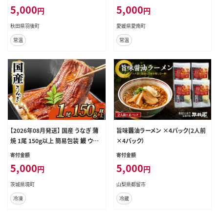
格外 常温 愛媛県 愛南町青果市場
5,000
5,000
円
円
発送: 4月上旬～なくなり次第終了
秋田県羽後町
愛媛県愛南町
常温
常温
【2026年08月発送】 国産 うなぎ 蒲
旨味醤油ラーメン ×4パック(2人前
焼 1尾 150g以上 簡易包装 鰻 ウナ
×4パック）
ギ 蒲焼き うなぎ蒲焼 ランキング 人
寄付金額
寄付金額
気 うな重 ひつまぶし 魚 魚介 お試し
5,000
5,000
円
円
K2465
茨城県境町
山梨県都留市
冷凍
冷蔵