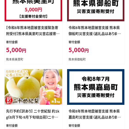
【令和8年熊本地震被害支援緊急寄
令和8年熊本地震被害支援 熊本県
附受付】熊本県美里町災害応援寄附
御船町災害支援（返礼品はありませ
金（返礼品はありません）
ん） ZA002
寄付金額
寄付金額
5,000
5,000
円
円
熊本県美里町
熊本県御船町
先行予約【訳あり】 二十世紀梨 約1k
令和8年熊本地震被害支援 熊本県
g《8月下旬-9月下旬頃出荷》二十世
嘉島町災害支援（返礼品はありませ
紀梨 梨 ご家庭用 旬 二十世紀 鳥取
ん） KK006
寄付金額
寄付金額