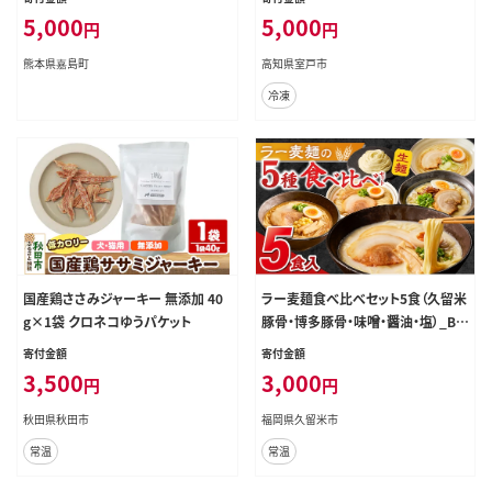
5,000
5,000
円
円
熊本県嘉島町
高知県室戸市
冷凍
国産鶏ささみジャーキー 無添加 40
ラー麦麺食べ比べセット5食（久留米
g×1袋 クロネコゆうパケット
豚骨・博多豚骨・味噌・醤油・塩）_Br0
59
寄付金額
寄付金額
3,500
3,000
円
円
秋田県秋田市
福岡県久留米市
常温
常温