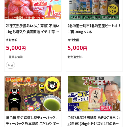
冷凍完熟手摘みいちご（章姫）不揃い
【北海道士別市】北海道産ビートオリ
1kg 砂糖入り 農園直送 イチゴ 苺 冷
ゴ糖 300g×2本
凍いちご 果物 スイーツ デザート フ
寄付金額
寄付金額
ルーツ アイス ジャム シャーベット
5,000
5,000
円
円
ベリー 氷菓 甘い 果実 あまい 三重
県 多気町 FR-13
三重県多気町
北海道士別市
冷凍
黄色缶 甲佐深蒸し茶ティーパック -
令和7年産秋田県産 あきたこまち 2k
ティーバッグ 熊本県産 こだわり 深
g【白米】(2kg小分け袋)【1回のみお