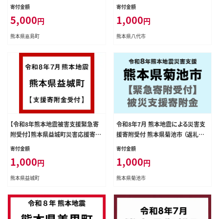
ん） KK007
寄付金額
寄付金額
5,000
1,000
円
円
熊本県嘉島町
熊本県八代市
【令和8年熊本地震被害支援緊急寄
令和8年7月 熊本地震による災害支
附受付】熊本県益城町災害応援寄附
援寄附受付 熊本県菊池市 （返礼品
金（返礼品はありません）
はありません）---kikuchi_sgs_1000
寄付金額
寄付金額
_kihu---
1,000
1,000
円
円
熊本県益城町
熊本県菊池市