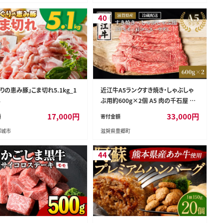
40
りの恵み豚」こま切れ5.1kg_1
近江牛A5ランクすき焼き・しゃぶしゃ
3
ぶ用約600g×2個 A5 肉の千石屋 牛
肉 黒毛和牛
17,000
円
33,000
円
額
寄付金額
都城市
滋賀県豊郷町
44