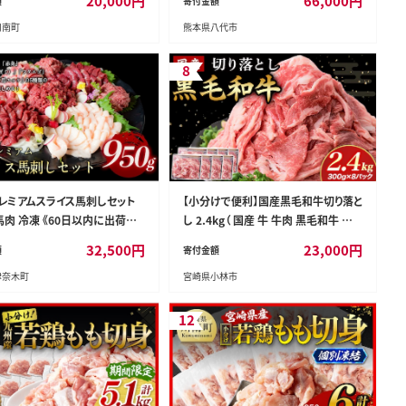
20,000
円
66,000
円
額
寄付金額
 焼肉 ミヤチク 】［D00634r80
食べ比べ
川南町
熊本県八代市
8
レミアムスライス馬刺しセット
【小分けで便利】国産黒毛和牛切り落と
 馬肉 冷凍 《60日以内に出荷予
し 2.4kg（ 国産 牛 牛肉 黒毛和牛 切り
祝除く)》 新鮮 さばきたて 真空
落とし 真空 小分け 冷凍 宮崎県 小林
32,500
円
23,000
円
額
寄付金額
 生食用 肉 熊本県葦北郡津奈木
市 ）
津奈木町
宮崎県小林市
ス 特産品---st_fsennpress
26_32500_950g---
12