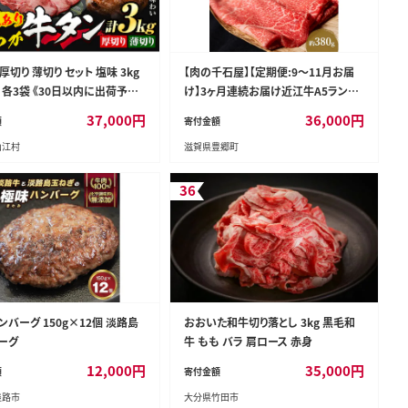
厚切り 薄切り セット 塩味 3kg
【肉の千石屋】【定期便:9～11月お届
×各3袋 《30日以内に出荷予定
け】3ヶ月連続お届け近江牛A5ランク
除く)》牛肉 肉 牛 たん タン 牛
すき焼き しゃぶしゃぶ約380g 肉 近江
37,000
円
36,000
円
額
寄付金額
くだけ 訳あり 焼肉 焼き肉 熊本
牛 牛肉 すき焼き しゃぶしゃぶ モモ 肩
山江村
滋賀県豊郷町
村 薄切り BBQ タン下 塩牛タ
ロース ロース 和牛 国産 滋賀県
凍 味付け肉 一番人気 塩味 お取
-yme_lcl_230_3kg---
36
バーグ 150g×12個 淡路島
おおいた和牛切り落とし 3kg 黒毛和
ーグ
牛 もも バラ 肩ロース 赤身
12,000
円
35,000
円
額
寄付金額
淡路市
大分県竹田市