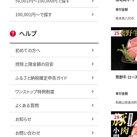
50,001円～100,000円で探す
き焼き用 1kg
寄付金額
牛肉 お肉 黒
100,001円～で探す
熊本県八代市
本県 八代市
ヘルプ
25
初めての方へ
控除上限金額の目安
熊野牛 ロース
ふるさと納税確定申告ガイド
ワンストップ特例制度
寄付金額
和歌山県美浜町
よくある質問
29
お知らせ
お問い合わせ