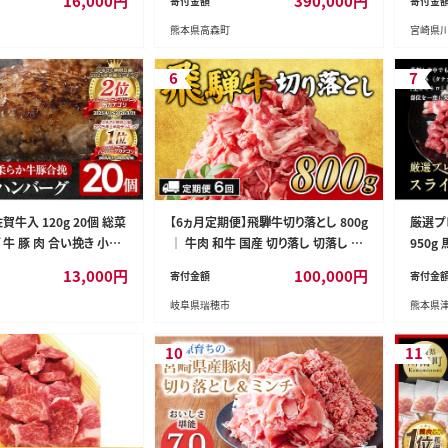
16,000
円
390,000
円
寄付金額
寄付金
希少 部位 タン中 タン元
とんかつ
熊本県高森町
宮崎県
小分け 仙台 名物 厚切 肉
9］
美味 牛 肉 焼肉 バーベキ
宮城県 利府町 船田食品]
6
7
賀牛入 120g 20個 総菜
【6ヵ月定期便】飛騨牛切り落とし 800g
厳選プ
牛 豚 肉 合い挽き 小分
｜ 牛肉 和牛 国産 切り落し 切落し 定
950g
肉汁たっぷり 牛豚合挽 ジ
期便 スライス すき焼き カレー 赤身 赤
定(土日
13,000
円
100,000
円
寄付金額
寄付金
かい 夕飯 おかず 贅沢
身肉 牛 肉 夜ごはん 晩ごはん ご飯 お
パック
岐阜県瑞穂市
熊本県
古賀市
かず おすすめ 瑞穂市 岐阜県
町 スライ
_60d_
10
11