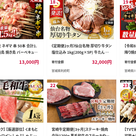
18
19
ネギマ 串 50本 合計1.
《定期便2ヶ月》仙台名物 厚切り 牛タン
【令和
 焼鳥 焼き鳥 バーベキュー
塩仕込み 1kg(200g×5P) 牛たん ス
降り焼
小分け ボリューム 鶏肉 お
ライス 塩味 [牛タン タン塩 希少 部位
焼肉 ヤ
13,000
円
32,000
円
寄付金額
寄付金
 調理 おつまみ セット 詰
タン中 タン元 塩ダレ タレ 小分け 仙
ロース 牛
宮城県利府町
宮崎県
台 名物 厚切 肉厚 おいしい 美味 牛
肉 焼肉 バーベキュー BBQ 宮城県 利
府町 船田食品]
22
23
ンク】 【厳選部位】 くまもと
宮崎牛定期便[3ヶ月]ステーキ・焼肉
【TV
ーロイン しゃぶしゃぶ す
合計1200g 黒毛和牛のステーキや焼
可能★