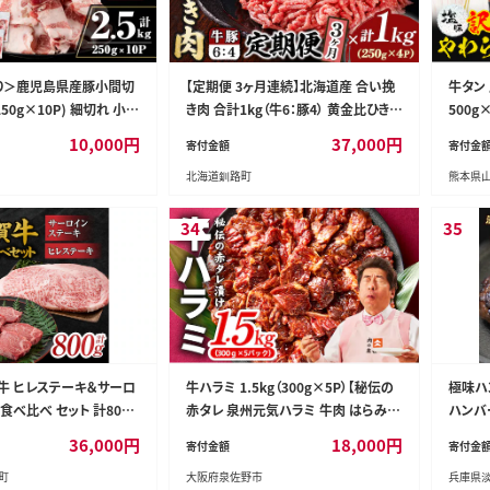
訳あり＞鹿児島県産豚小間切
【定期便 3ヶ月連続】北海道産 合い挽
牛タン 
(250g×10P) 細切れ 小間
き肉 合計1kg（牛6：豚4） 黄金比ひき肉
500g
豚こま 豚コマ 豚 豚肉 鹿
｜挽肉 挽き肉 ひき肉です 合挽肉 合挽
(土日祝
10,000
円
37,000
円
寄付金額
寄付金
 小分け 訳あり 簡易包装
き肉 豚 肉 豚肉 豚肉ミンチ 合挽豚肉
たん 焼
北海道釧路町
熊本県
炒め物 おかず 【まつぼっ
牛 肉 牛肉 牛肉ミンチ 合挽牛肉 合い
県 山江
挽き 小分け 一人暮らし セット おかず
ン 冷
ハンバーグ 冷凍 定期便 肉 絶品 人気
り寄せ--
34
35
ヒロセ 北海道 釧路町 釧路超 特産品
賀牛 ヒレステーキ＆サーロ
牛ハラミ 1.5kg（300g×5P）【秘伝の
極味ハン
食べ比べ セット 計800g
赤タレ 泉州元気ハラミ 牛肉 はらみ
ハンバ
×2枚・サーロイン250g×2
小分け 焼肉 お弁当 BBQ 訳あり ワケ
36,000
円
18,000
円
寄付金額
寄付金
 [FDB023] ヒレ サー
アリ わけあり サイズ不揃い 規格外 T
町
大阪府泉佐野市
兵庫県
キ 国産牛 和牛 黒毛和
Vで話題】 G4722