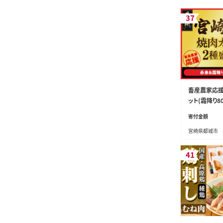
牛 ひれ さー
37
畜産農家応援!
ット(霜降り80
-002-2kg-S
寄付金額
宮崎県都城市
41