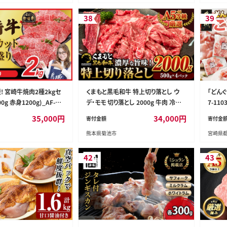
ろいん すてーき
38
39
 宮崎牛焼肉2種2kgセ
くまもと黒毛和牛 特上切り落とし ウ
「どんぐ
0g 赤身1200g)_AF-N2
デ・モモ 切り落とし 2000g 牛肉 冷凍
7-110
8A12
《7-14日以内に出荷予定(土日祝除
35,000
円
34,000
円
寄付金額
寄付金
く)》冷凍庫 個別 取分け 小分け 個包
熊本県菊池市
宮崎県
装 モモ スライス 肉 お肉 しゃぶしゃぶ
すき焼き A5 A4---300-5256---
42
43