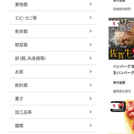
寄付金額
タン タン塩 
果物類
宮城県利府町
塩ダレ タレ 
厚 おいしい 
エビ・カニ等
ュー BBQ 
5
魚貝類
野菜類
卵（鶏、烏骨鶏等）
ハンバーグ 佐
お酒
生ハンバーグ 
け 簡単調理 
寄付金額
飲料類
ューシー 柔ら
福岡県古賀市
グルメ 九州 
菓子
9
加工品等
麺類