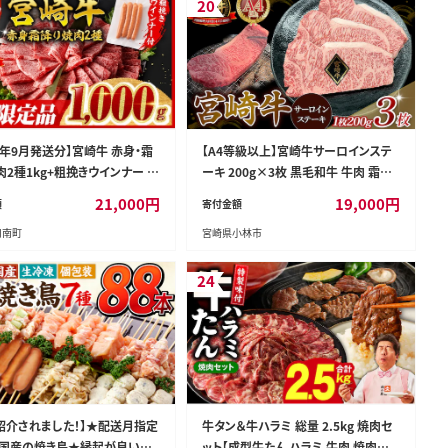
改定XX】
20
8年9月発送分】宮崎牛 赤身・霜
【A4等級以上】宮崎牛サーロインステ
肉2種1kg+粗挽きウインナー 【
ーキ 200g×3枚 黒毛和牛 牛肉 霜降
キニク ウデ モモ ウインナー 肩
り サーロイン 内閣総理大臣賞4大会
21,000
円
19,000
円
額
寄付金額
肉 牛 肉 】［B00613r809］
連続受賞
川南町
宮崎県小林市
24
で紹介されました！】★配送月指定
牛タン＆牛ハラミ 総量 2.5kg 焼肉セ
国産の焼き鳥★縁起が良い末
ット【成型牛たん ハラミ 牛肉 焼肉用