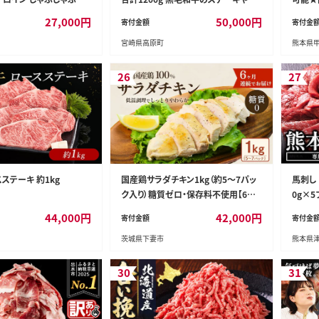
 （500g×2パック） 和牛
肉を3回に分けて発送！ ［国産 ブラン
広がり
27,000
円
50,000
円
寄付金額
寄付金
毛和牛 鍋 冷凍 おかず 熊
ド牛 お肉 ステーキ 焼肉 50000円 5万
冷凍＞
宮崎県高原町
熊本県
円］ TF0684-P00020
セット 
鳥 焼鳥
くね ニ
26
27
おつま
け 冷凍
取り寄
ステーキ 約1kg
国産鶏サラダチキン1kg（約5～7パッ
馬刺し 
ク入り）糖質ゼロ・保存料不使用【6ヶ
0g×5
月連続お届け】【定期便 サラダチキン
産 国産
44,000
円
42,000
円
寄付金額
寄付金
ダイエット 筋トレ タンパク質 サラダ
日以内
茨城県下妻市
熊本県
おかず 国産 鶏肉 鶏 チキン パック 食
馬 馬
べ切り】
無料---
00g---
30
31