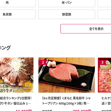
肉
米・パン
魚貝類
野菜類
全てを表示
キング
2
3
間総合ランキング1位獲得！
【6ヶ月定期便】 くまもと 黒毛和牛 シャ
ヒルナ
り 牛タン 塩仕込み 1kg
トーブリアン 600g(200g×3枚) 熊本
送※宮崎
) 牛たん スライス 塩味 [牛
和牛 牛肉 お肉 ステーキ
宮崎県