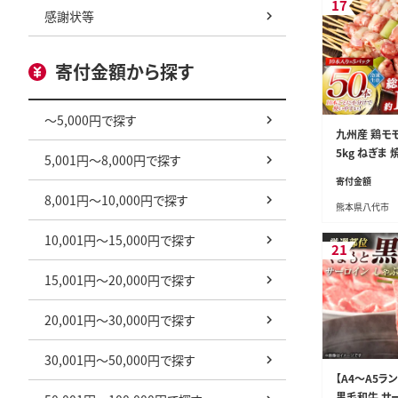
17
感謝状等
寄付金額から探す
～5,000円で探す
九州産 鶏モモ 
5kg ねぎま
5,001円～8,000円で探す
BBQ 惣菜 
寄付金額
肉 国産 簡単
8,001円～10,000円で探す
熊本県八代市
合せ 冷凍
10,001円～15,000円で探す
21
15,001円～20,000円で探す
20,001円～30,000円で探す
30,001円～50,000円で探す
【A4～A5ラ
黒毛和牛 サ