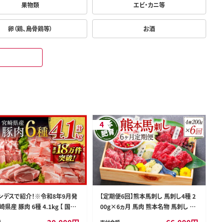
果物類
エビ・カニ等
卵（鶏、烏骨鶏等）
お酒
4
ンデスで紹介！※令和8年9月発
【定期便6回】熊本馬刺し 馬刺し4種 2
県産 豚肉 6種 4.1kg 【 国産
00g×6ヵ月 馬肉 熊本名物 馬刺し 馬
産 肉 豚肉 ぶた ロース 豚バラ
肉 生食 上赤身 中トロ ロース ユッケ