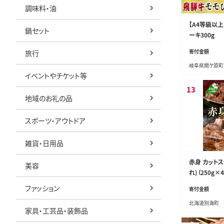
調味料・油
【A4等級以
鍋セット
ーキ300g
寄付金額
旅行
岐阜県関ケ原町
イベントやチケット等
13
地域のお礼の品
スポーツ・アウトドア
雑貨・日用品
赤身 カットス
美容
れ)（250g×4
ファッション
寄付金額
北海道別海町
家具・工芸品・装飾品