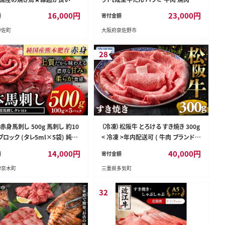
88本★国産 焼きとりセット ＜生
薄切り 訳あり サイズ不揃い】 G4726
16,000
円
23,000
円
額
寄付金額
国産 丁寧仕上げの焼き鳥7種
甲佐町
大阪府泉佐野市
88本 【価格改定XA】 - 国産 焼き
 セット モモ ネギま 皮 ムネ つ
ラ BBQ バーベキュー キャンプ
28
み お弁当 やきとり 個包装 小分
 人気 おすすめ ランキング お
せ 熊本県 甲佐町
赤身馬刺し 500g 馬刺し 約10
（冷凍）松阪牛 とろける すき焼き 300g
ブロック (タレ5ml×5袋) 純国
< 冷凍 >年内配送可 ( 牛肉 ブランド牛
 熊本肥育 肉 生食用 冷凍 《3-7
高級 和牛 国産牛 松阪牛 松坂牛 しゃ
14,000
円
40,000
円
額
寄付金額
に出荷予定(土日祝除く)》 馬肉
ぶしゃぶ 肩ロース 肩 霜ふり肉 霜降り
津奈木町
三重県多気町
刺し 国産馬刺し 熊本肥育 送料
しゃぶしゃぶ 松阪牛 とろける 牛肉 し
tn_fjst5_3e7e_r8_14000_5
ゃぶしゃぶ肉 自宅用 ギフト 牛肉 肩ロ
ース 肩 しゃぶしゃぶ 松阪牛すき焼き
32
松阪牛 三重県 多気町)UOD-05-02