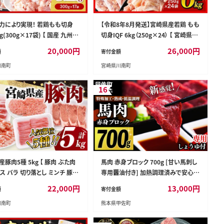
力により実現！ 若鶏もも切身
【令和8年8月発送】宮崎県産若鶏 もも
kg(300g×17袋) 【 国産 九州産
切身IQF 6kg（250g×24） 【 宮崎県産
 とり もも肉 モモ 5.1kg からあ
急速冷凍 瞬間凍結 国産 九州産 鶏肉
20,000
円
26,000
円
額
寄付金額
ン南蛮 送料無料 】［C00711］
若鶏 肉 とり もも モモ肉 大容量 宮崎
川南町
宮崎県川南町
県 川南町 送料無料 】 [C12016r808]
16
豚肉5種 5kg 【 豚肉 ぶた肉
馬肉 赤身ブロック 700g [甘い馬刺し
ス バラ 切り落とし ミンチ 豚肉
専用醤油付き] 加熱調理済みで安心安
[C11629]
全！低温加熱で甘みと旨味がUP！- 肉
22,000
円
13,000
円
額
寄付金額
馬肉 ブロック 赤身 加熱加工 おかず
川南町
熊本県甲佐町
おつまみ 低カロリー 高たんぱく タレ
付き 小分け 冷凍 熊本県 甲佐町【価格