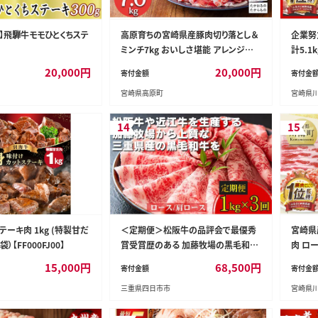
上】飛騨牛モモひとくちステ
高原育ちの宮崎県産豚肉切り落とし＆
企業努
ミンチ7kg おいしさ堪能 アレンジ
計5.1
色々 [夕食 お弁当 一人暮らし 万能食
鶏肉 肉
20,000
円
20,000
円
寄付金額
寄付金
材 生姜焼き しゃぶしゃぶ ハンバーグ
げ チキ
宮崎県高原町
宮崎県
餃子 肉巻き ミートソース 麻婆豆腐] T
F0768-P00070
14
15
テーキ肉 1kg (特製甘だ
＜定期便＞松阪牛の品評会で最優秀
宮崎県産
袋）【FF000FJ00】
賞受賞歴のある 加藤牧場の黒毛和牛
肉 ロー
ロース・肩ロース 1kg 【３回発送】/ 牛
セット 】
15,000
円
68,500
円
寄付金額
寄付金
肉 国産牛 黒毛和牛 ロース 肩ロース
三重県四日市市
宮崎県
肉 上質 人気 おすすめ 三重県