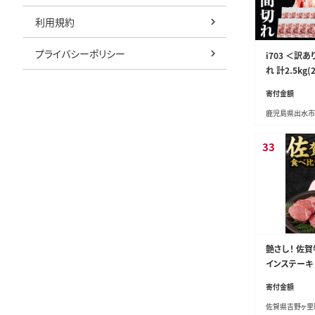
利用規約
プライバシーポリシー
i703 ＜
れ 計2.5kg
切れ 豚小間 
寄付金額
児島 こま切れ
鹿児島県出水市
料理 カレー 
くり】
33
艶さし！ 佐
インステーキ 
（ヒレ150g
寄付金額
枚） 吉野ヶ里町
佐賀県吉野ヶ里
ロイン ステー