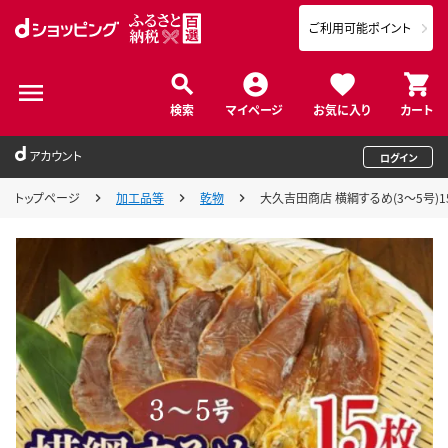
ご利用可能ポイント
検索
マイページ
お気に入り
カート
アカウント
ログイン
トップページ
加工品等
乾物
大久吉田商店 横綱するめ(3～5号)15