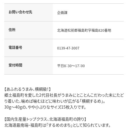
お問い合わせ先
企画課
住所
北海道松前郡福島町字福島820番地
電話番号
0139-47-3007
受付時間
平日8：30～17：00
【あふれるうまみ、横綱級！】
郷土福島町を愛した2代目社長がうまみにとことんこだわった末にたど
り着いた、噛めば噛むほどに味わいが広がる「横綱するめ」。
30g～40gの、やや小ぶりなサイズ15枚入りです。
【国内生産量トップクラス、北海道福島町の誇り】
北海道最南端・福島町は「するめのまち」として知られています。