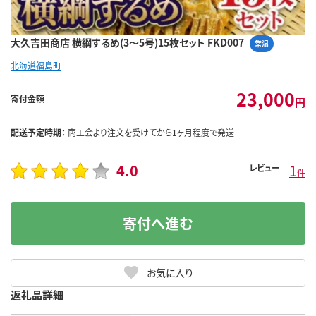
大久吉田商店 横綱するめ(3～5号)15枚セット FKD007
常温
北海道福島町
23,000
寄付金額
円
配送予定時期：
商工会より注文を受けてから1ヶ月程度で発送
4.0
1
レビュー
件
寄付へ進む
お気に入り
返礼品詳細