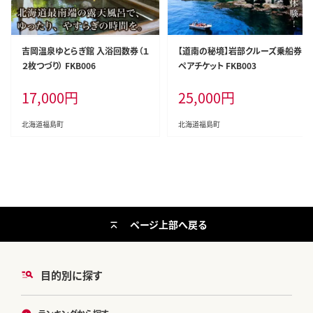
吉岡温泉ゆとらぎ館 入浴回数券（１
【道南の秘境】岩部クルーズ乗船券
２枚つづり） FKB006
ペアチケット FKB003
17,000
円
25,000
円
北海道福島町
北海道福島町
ページ上部へ戻る
目的別に探す