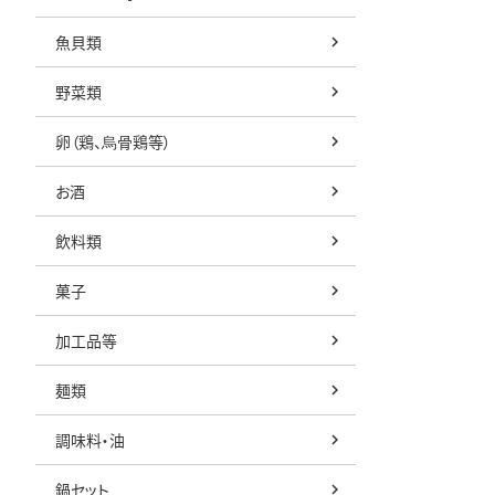
魚貝類
野菜類
卵（鶏、烏骨鶏等）
お酒
飲料類
菓子
加工品等
麺類
調味料・油
鍋セット