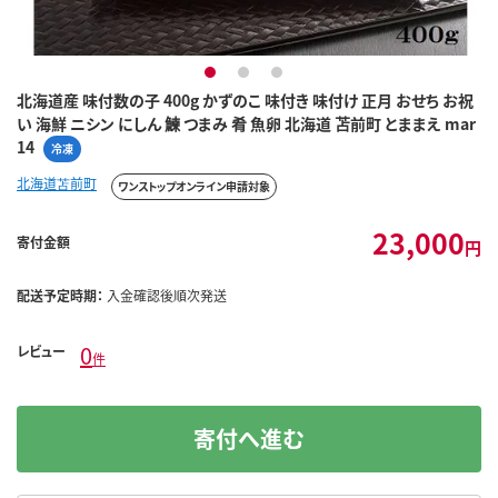
1
2
3
北海道産 味付数の子 400g かずのこ 味付き 味付け 正月 おせち お祝
い 海鮮 ニシン にしん 鰊 つまみ 肴 魚卵 北海道 苫前町 とままえ mar
14
冷凍
北海道苫前町
ワンストップオンライン申請対象
23,000
寄付金額
円
配送予定時期：
入金確認後順次発送
0
レビュー
件
寄付へ進む