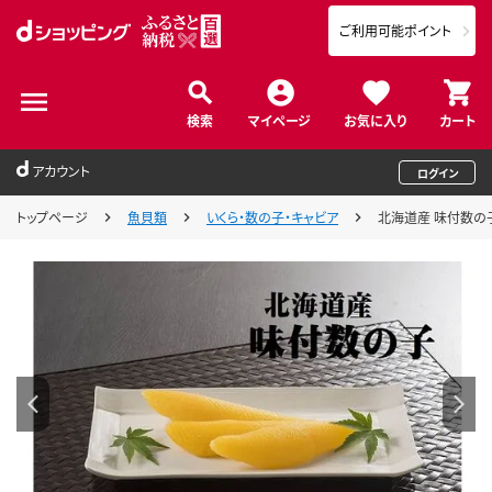
ご利用可能ポイント
検索
マイページ
お気に入り
カート
アカウント
ログイン
トップページ
魚貝類
いくら・数の子・キャビア
北海道産 味付数の子 