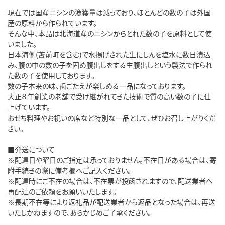
現在では国産ニシンの漁獲量は減っており、ほとんどの数の子は外国
産の原料から作られています。
そんな中、本品は北海道産のニシンからとれた数の子を原料として使
いました。
日本海側(苫前町を含む)で水揚げされた生にしんを塩水に数日漬込
み、腹の中の数の子を固め腹出しをする生腹出しという製法で作られ
た数の子を使用しております。
数の子本来の味、歯ごたえが楽しめる一品になっております。
大正８年創業の老舗で受け継がれてきた技術で質の高い数の子に仕
上げています。
おせち料理やお祝いの席など特別な一品として、ぜひお召し上がりくだ
さい。
■発送について
※配達日や曜日のご指定は承っておりません。不在日がある場合は、寄
附手続きの際に備考欄へご記入ください。
※配達時にご不在の場合は、不在票が投函されますので、配送業者へ
再配達のご依頼をお願いいたします。
※長期不在等により返礼品が配送業者から返品となった場合は、再送
いたしかねますので、あらかじめご了承ください。