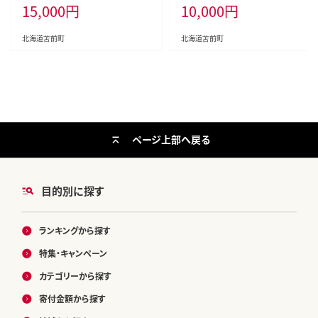
15,000
円
10,000
円
甘い 糖度14度 旬 産地直送 めろん
甘い 糖度14度 旬 産地直送 めろん
フルーツ 果物 デザート 北海道 苫
フルーツ 果物 デザート 北海道 苫
前町 とままえ rum09
前町 とままえ rum08
北海道苫前町
北海道苫前町
ページ上部へ戻る
目的別に探す
ランキングから探す
特集・キャンペーン
カテゴリーから探す
寄付金額から探す