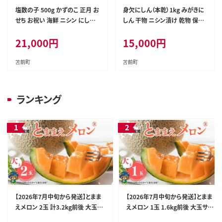
塩数の子 500g かずのこ 正月 お
身欠にしん（本乾）1kg みがきに
せち お祝い 海鮮 ニシン にしん
しん 干物 ニシン漬け 乾物 保存
鰊 つまみ 肴 魚卵 北海道 苫前町
食 海鮮 ニシン にしん 鰊 つまみ
21,000
円
15,000
円
とままえ mar04
肴 煮物 北海道 苫前町 とままえ
mar06
苫前町
苫前町
ランキング
【2026年7月中旬から発送】とまま
【2026年7月中旬から発送】とまま
えメロン 2玉 計3.2kg前後 大玉サ
えメロン 1玉 1.6kg前後 大玉サイ
イズ 北海道産 先行 予約 受付 赤肉
ズ 北海道産 先行 予約 受付 赤肉