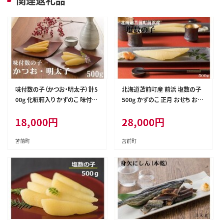
関連返礼品
味付数の子（かつお・明太子）計5
北海道苫前町産 前浜 塩数の子
00g 化粧箱入り かずのこ 味付き
500g かずのこ 正月 おせち お祝
味付け 本チャン 本ちゃん 正月
い 海鮮 ニシン にしん 鰊 つまみ
18,000
円
28,000
円
おせち お祝い 海鮮 ニシン にし
肴 魚卵 北海道 苫前町 とままえ
ん 鰊 つまみ 肴 魚卵 北海道 苫
mar03
前町 とままえ mar02
苫前町
苫前町