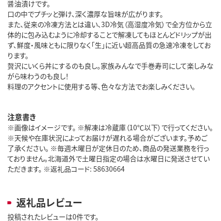
醤油漬けです。
口の中でプチッと弾け、深く濃厚な旨味が広がります。
また、従来の冷凍方法とは違い、3D冷気（高湿度冷気）で全方位から立
体的に包み込むように冷却することで解凍してもほとんどドリップが出
ず、鮮度・風味ともに限りなく「生」に近い超高品質の急速冷凍をしてお
ります。
贅沢にいくら丼にするのも良し。家族みんなで手巻寿司にして楽しみな
がら味わうのも良し！
料理のアクセントに使用する等、色々な方法でお楽しみください。
注意書き
※画像はイメージです。 ※解凍は冷蔵庫（10℃以下）で行ってください。
※天候や在庫状況によってお届けが遅れる場合がございます。予めご
了承ください。 ※毎週木曜日が定休日のため、商品の発送業務を行っ
ておりません。北海道外で土曜日指定の場合は水曜日に発送させてい
ただきます。 ※返礼品コード: 58630664
返礼品レビュー
投稿されたレビューは0件です。