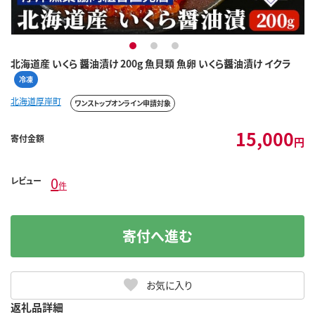
1
2
3
北海道産 いくら 醤油漬け 200g 魚貝類 魚卵 いくら醤油漬け イクラ
冷凍
北海道厚岸町
ワンストップオンライン申請対象
15,000
寄付金額
円
0
レビュー
件
寄付へ進む
お気に入り
返礼品詳細