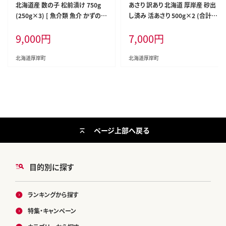
北海道産 数の子 松前漬け 750g
あさり 訳あり 北海道 厚岸産 砂出
(250g×3) [ 魚介類 魚介 かずのこ
し済み 活あさり 500g×2 (合計1k
ごはんのお供 加工品 松前漬 北海
g) 【厚岸海産】[ アサリ 魚貝 海鮮
9,000
円
7,000
円
道 ]
大粒 美味しい 栄養 旨み 砂出し 水
洗い 冷蔵 便利 ]
北海道厚岸町
北海道厚岸町
ページ上部へ戻る
目的別に探す
ランキングから探す
特集・キャンペーン