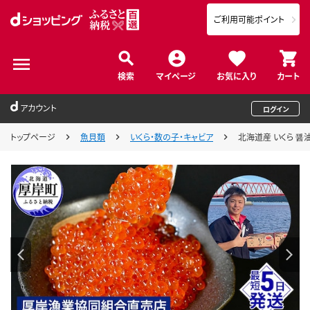
ご利用可能ポイント
検索
マイページ
お気に入り
カート
アカウント
ログイン
トップページ
魚貝類
いくら・数の子・キャビア
北海道産 いくら 醤油