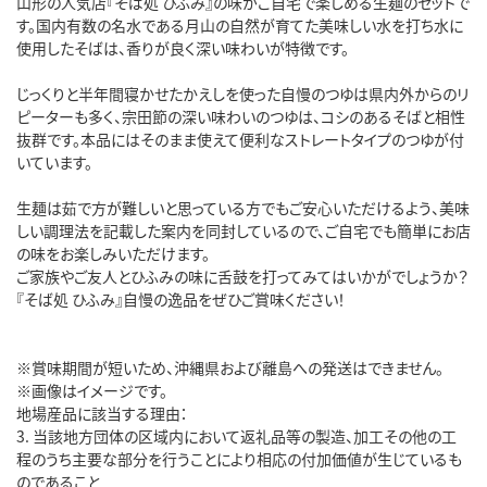
山形の人気店『そば処 ひふみ』の味がご自宅で楽しめる生麺のセットで
す。国内有数の名水である月山の自然が育てた美味しい水を打ち水に
使用したそばは、香りが良く深い味わいが特徴です。
じっくりと半年間寝かせたかえしを使った自慢のつゆは県内外からのリ
ピーターも多く、宗田節の深い味わいのつゆは、コシのあるそばと相性
抜群です。本品にはそのまま使えて便利なストレートタイプのつゆが付
いています。
生麺は茹で方が難しいと思っている方でもご安心いただけるよう、美味
しい調理法を記載した案内を同封しているので、ご自宅でも簡単にお店
の味をお楽しみいただけます。
ご家族やご友人とひふみの味に舌鼓を打ってみてはいかがでしょうか？
『そば処 ひふみ』自慢の逸品をぜひご賞味ください！
※賞味期間が短いため、沖縄県および離島への発送はできません。
※画像はイメージです。
地場産品に該当する理由：
3. 当該地方団体の区域内において返礼品等の製造、加工その他の工
程のうち主要な部分を行うことにより相応の付加価値が生じているも
のであること