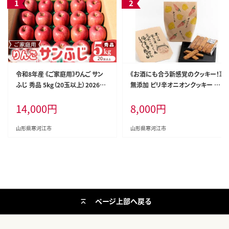
令和8年産 《ご家庭用》りんご サン
《お酒にも合う新感覚のクッキー！》
ふじ 秀品 5kg（20玉以上）2026年
無添加 ピリ辛オニオンクッキー 合
産 山形県産【2026年12月上旬頃
計50本(5本×10袋)辛オニさま
14,000
円
8,000
円
から下旬頃発送予定】 014-B-HK0
【就労継続支援B型事業所支援品】
07
008-G-BK007
山形県寒河江市
山形県寒河江市
ページ上部へ戻る