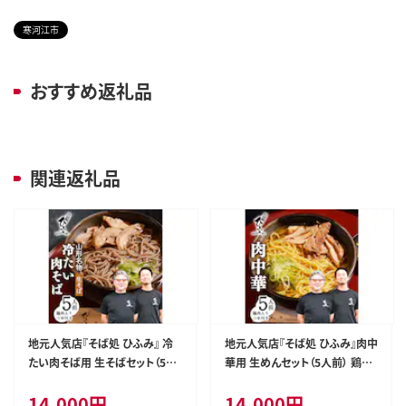
寒河江市
おすすめ返礼品
関連返礼品
地元人気店『そば処 ひふみ』 冷
地元人気店『そば処 ひふみ』肉中
たい肉そば用 生そばセット（5人
華用 生めんセット（5人前） 鶏肉
前） 鶏肉入りつゆ付 ※ 配送不可
入りつゆ付 ※ 配送不可 沖縄・離
14,000
円
14,000
円
沖縄・離島 014-F-HF001
島 014-F-HF003