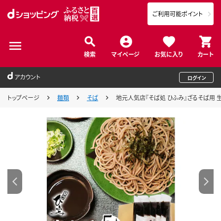
ご利用可能ポイント
検索
マイページ
お気に入り
カート
アカウント
ログイン
トップページ
麺類
そば
地元人気店『そば処 ひふみ』ざるそば用 生そ