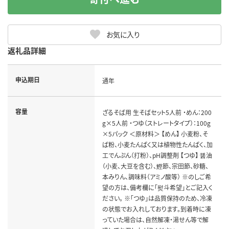
お気に入り
返礼品詳細
申込期日
通年
容量
ざるそば用 生そばセット5人前 ・めん：200
g×5人前 ・つゆ（ストレートタイプ）：100g
×5パック ＜原材料＞ 【めん】 小麦粉、そ
ば粉、小麦たんぱく又は植物性たんぱく、加
工でんぷん（打粉）、pH調整剤 【つゆ】 醤油
（小麦、大豆を含む）、鰹節、宗田節、砂糖、
本みりん、調味料（アミノ酸等） ※のしご希
望の方は、備考欄に「熨斗希望」とご記入く
ださい。 ※「つゆ」は品質保持のため、冷凍
の状態でお入れしております。到着時に凍
っていた場合は、自然解凍・湯せん等で解