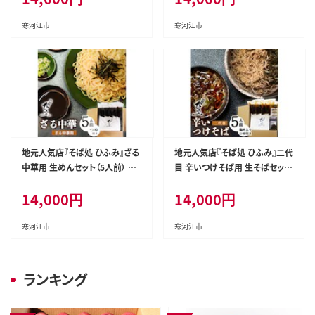
寒河江市
寒河江市
地元人気店『そば処 ひふみ』ざる
地元人気店『そば処 ひふみ』二代
中華用 生めんセット（5人前） つ
目 辛いつけそば用 生そばセット
ゆ付 ※ 配送不可 沖縄・離島 0
（5人前） つゆ付 ※ 配送不可 沖
14,000
円
14,000
円
14-F-HF004
縄・離島 014-F-HF005
寒河江市
寒河江市
ランキング