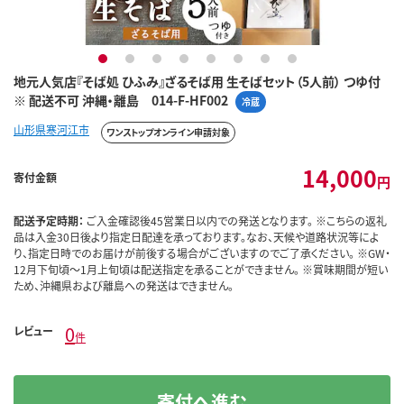
1
2
3
4
5
6
7
8
地元人気店『そば処 ひふみ』ざるそば用 生そばセット（5人前） つゆ付
※ 配送不可 沖縄・離島 014-F-HF002
冷蔵
山形県寒河江市
ワンストップオンライン申請対象
14,000
寄付金額
円
配送予定時期：
ご入金確認後45営業日以内での発送となります。 ※こちらの返礼
品は入金30日後より指定日配達を承っております。なお、天候や道路状況等によ
り、指定日時でのお届けが前後する場合がございますのでご了承ください。 ※GW・
12月下旬頃～1月上旬頃は配送指定を承ることができません。 ※賞味期間が短い
ため、沖縄県および離島への発送はできません。
0
レビュー
件
寄付へ進む