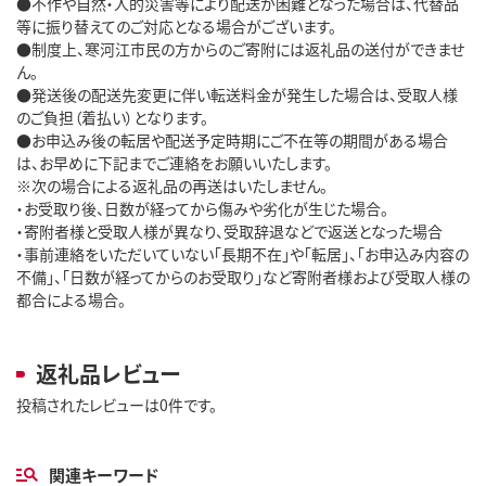
●不作や自然・人的災害等により配送が困難となった場合は、代替品
等に振り替えてのご対応となる場合がございます。
●制度上、寒河江市民の方からのご寄附には返礼品の送付ができませ
ん。
●発送後の配送先変更に伴い転送料金が発生した場合は、受取人様
のご負担（着払い）となります。
●お申込み後の転居や配送予定時期にご不在等の期間がある場合
は、お早めに下記までご連絡をお願いいたします。
※次の場合による返礼品の再送はいたしません。
・お受取り後、日数が経ってから傷みや劣化が生じた場合。
・寄附者様と受取人様が異なり、受取辞退などで返送となった場合
・事前連絡をいただいていない「長期不在」や「転居」、「お申込み内容の
不備」、「日数が経ってからのお受取り」など寄附者様および受取人様の
都合による場合。
返礼品レビュー
投稿されたレビューは0件です。
関連キーワード