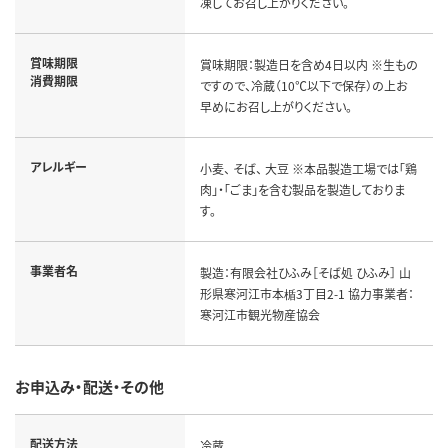
凍してお召し上がりください。
賞味期限
賞味期限：製造日を含め4日以内 ※生もの
消費期限
ですので、冷蔵（10℃以下で保存）の上お
早めにお召し上がりください。
アレルギー
小麦、 そば、 大豆 ※本品製造工場では「鶏
肉」・「ごま」を含む製品を製造しておりま
す。
事業者名
製造：有限会社ひふみ［そば処 ひふみ］ 山
形県寒河江市本楯3丁目2-1 協力事業者：
寒河江市観光物産協会
お申込み・配送・その他
配送方法
冷蔵