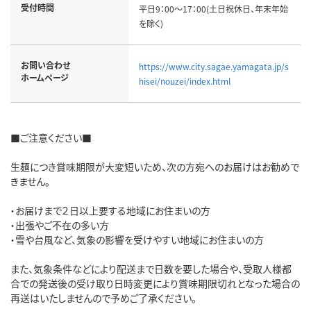
受付時間
平日9：00～17：00(土日祝休日、年末年始
を除く)
お問い合わせ
https://www.city.sagae.yamagata.jp/s
ホームページ
hisei/nouzei/index.html
■ご注意ください■
生麺につき賞味期限が大変短いため、次の方宛へのお届けはお勧めで
きません。
・お届けまで２日以上要する地域にお住まいの方
・出張やご不在の多い方
・雪や台風など、気象の影響を受けやすい地域にお住まいの方
また、気象条件などにより配送まで日数を要した場合や、受取人様都
合での発送後の受け取り日時変更により賞味期限切れとなった場合の
再送はいたしませんので予めご了承ください。