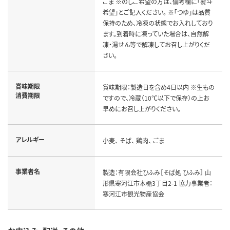
ごま ※のしご希望の方は、備考欄に「熨斗
希望」とご記入ください。 ※「つゆ」は品質
保持のため、冷凍の状態でお入れしており
ます。到着時に凍っていた場合は、自然解
凍・湯せん等で解凍してお召し上がりくだ
さい。
賞味期限
賞味期限：製造日を含め4日以内 ※生もの
消費期限
ですので、冷蔵（10℃以下で保存）の上お
早めにお召し上がりください。
アレルギー
小麦、 そば、 鶏肉、 ごま
事業者名
製造：有限会社ひふみ［そば処 ひふみ］ 山
形県寒河江市本楯3丁目2-1 協力事業者：
寒河江市観光物産協会