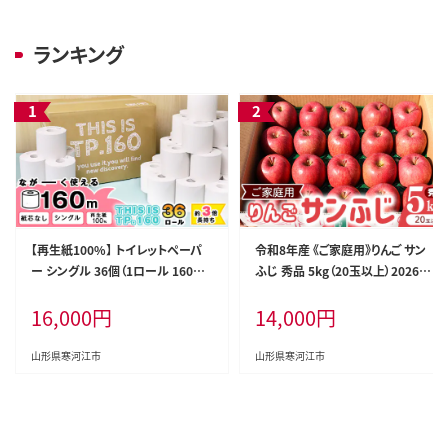
ランキング
【再生紙100%】 トイレットペーパ
令和8年産 《ご家庭用》りんご サン
ー シングル 36個（1ロール 160m
ふじ 秀品 5kg（20玉以上）2026年
芯なし 無地） 【重度障がい者多数
産 山形県産【2026年12月上旬頃
16,000
円
14,000
円
雇用事業所支援品】 SDGs エコ サ
から下旬頃発送予定】 014-B-HK0
ステナブル 国内製造 016-H-BK01
07
1
山形県寒河江市
山形県寒河江市