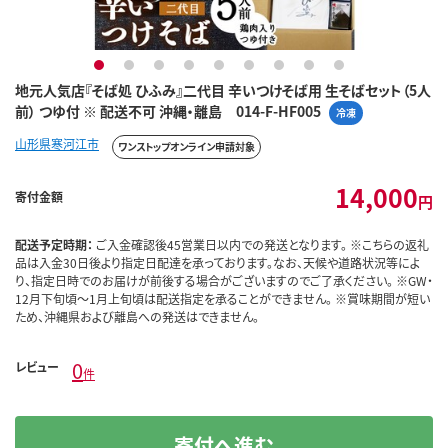
1
2
3
4
5
6
7
8
9
地元人気店『そば処 ひふみ』二代目 辛いつけそば用 生そばセット（5人
前） つゆ付 ※ 配送不可 沖縄・離島 014-F-HF005
冷凍
山形県寒河江市
ワンストップオンライン申請対象
14,000
寄付金額
円
配送予定時期：
ご入金確認後45営業日以内での発送となります。 ※こちらの返礼
品は入金30日後より指定日配達を承っております。なお、天候や道路状況等によ
り、指定日時でのお届けが前後する場合がございますのでご了承ください。 ※GW・
12月下旬頃～1月上旬頃は配送指定を承ることができません。 ※賞味期間が短い
ため、沖縄県および離島への発送はできません。
0
レビュー
件
寄付へ進む