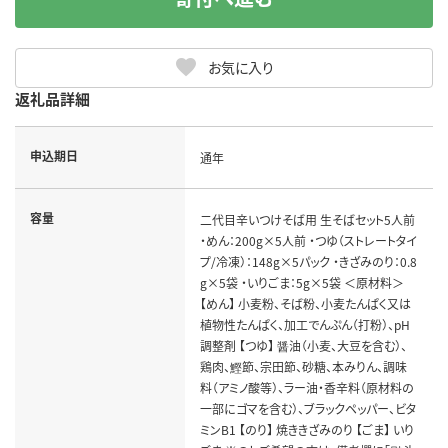
お気に入り
返礼品詳細
申込期日
通年
容量
二代目辛いつけそば用 生そばセット5人前
・めん：200g×5人前 ・つゆ（ストレートタイ
プ/冷凍）：148g×5パック ・きざみのり：0.8
g×5袋 ・いりごま：5g×5袋 ＜原材料＞
【めん】 小麦粉、そば粉、小麦たんぱく又は
植物性たんぱく、加工でんぷん（打粉）、pH
調整剤 【つゆ】 醤油（小麦、大豆を含む）、
鶏肉、鰹節、宗田節、砂糖、本みりん、調味
料（アミノ酸等）、ラー油・香辛料（原材料の
一部にゴマを含む）、ブラックペッパー、ビタ
ミンB1 【のり】 焼ききざみのり 【ごま】 いり