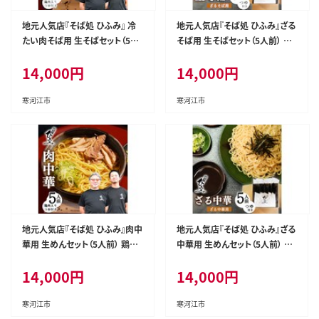
地元人気店『そば処 ひふみ』 冷
地元人気店『そば処 ひふみ』ざる
たい肉そば用 生そばセット（5人
そば用 生そばセット（5人前） つ
前） 鶏肉入りつゆ付 ※ 配送不可
ゆ付 ※ 配送不可 沖縄・離島 0
14,000
円
14,000
円
沖縄・離島 014-F-HF001
14-F-HF002
寒河江市
寒河江市
地元人気店『そば処 ひふみ』肉中
地元人気店『そば処 ひふみ』ざる
華用 生めんセット（5人前） 鶏肉
中華用 生めんセット（5人前） つ
入りつゆ付 ※ 配送不可 沖縄・離
ゆ付 ※ 配送不可 沖縄・離島 0
14,000
円
14,000
円
島 014-F-HF003
14-F-HF004
寒河江市
寒河江市