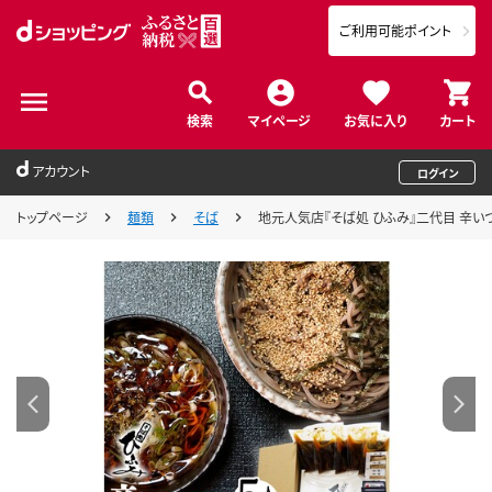
ご利用可能ポイント
検索
マイページ
お気に入り
カート
アカウント
ログイン
トップページ
麺類
そば
地元人気店『そば処 ひふみ』二代目 辛いつけ