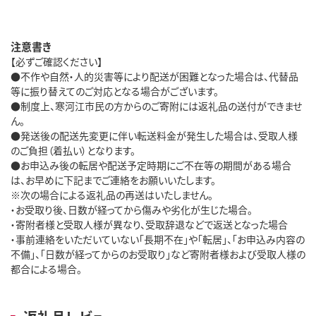
注意書き
【必ずご確認ください】
●不作や自然・人的災害等により配送が困難となった場合は、代替品
等に振り替えてのご対応となる場合がございます。
●制度上、寒河江市民の方からのご寄附には返礼品の送付ができませ
ん。
●発送後の配送先変更に伴い転送料金が発生した場合は、受取人様
のご負担（着払い）となります。
●お申込み後の転居や配送予定時期にご不在等の期間がある場合
は、お早めに下記までご連絡をお願いいたします。
※次の場合による返礼品の再送はいたしません。
・お受取り後、日数が経ってから傷みや劣化が生じた場合。
・寄附者様と受取人様が異なり、受取辞退などで返送となった場合
・事前連絡をいただいていない「長期不在」や「転居」、「お申込み内容の
不備」、「日数が経ってからのお受取り」など寄附者様および受取人様の
都合による場合。