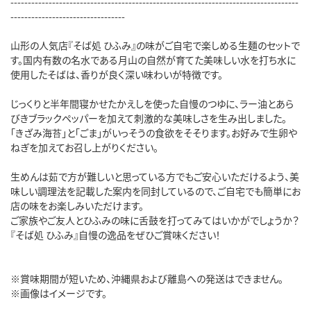
-----------------------------------------------------------------------------------
---------------------------------
山形の人気店『そば処 ひふみ』の味がご自宅で楽しめる生麺のセットで
す。国内有数の名水である月山の自然が育てた美味しい水を打ち水に
使用したそばは、香りが良く深い味わいが特徴です。
じっくりと半年間寝かせたかえしを使った自慢のつゆに、ラー油とあら
びきブラックペッパーを加えて刺激的な美味しさを生み出しました。
「きざみ海苔」と「ごま」がいっそうの食欲をそそります。お好みで生卵や
ねぎを加えてお召し上がりください。
生めんは茹で方が難しいと思っている方でもご安心いただけるよう、美
味しい調理法を記載した案内を同封しているので、ご自宅でも簡単にお
店の味をお楽しみいただけます。
ご家族やご友人とひふみの味に舌鼓を打ってみてはいかがでしょうか？
『そば処 ひふみ』自慢の逸品をぜひご賞味ください！
※賞味期間が短いため、沖縄県および離島への発送はできません。
※画像はイメージです。