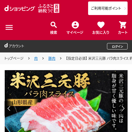
ご利用可能ポイント
検索
マイページ
お気に入り
カート
アカウント
ログイン
トップページ
肉
豚肉
【指定日必須】 米沢三元豚 バラ肉スライス 約8