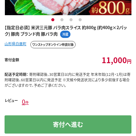
1
2
3
4
【指定日必須】 米沢三元豚 バラ肉スライス 約800g (約400g×2パッ
ク) 豚肉 ブランド肉 豚バラ肉
冷蔵
山形県白鷹町
ワンストップオンライン申請対象
11,000
寄付金額
円
配送予定時期：
寄附確認後、30営業日以内に発送予定 年末年始(12月・1月)は寄
附確認後、60営業日以内に発送予定 ※天候や発送状況により多少前後する場合
がございますので、予めご了承ください。
0
レビュー
件
寄付へ進む