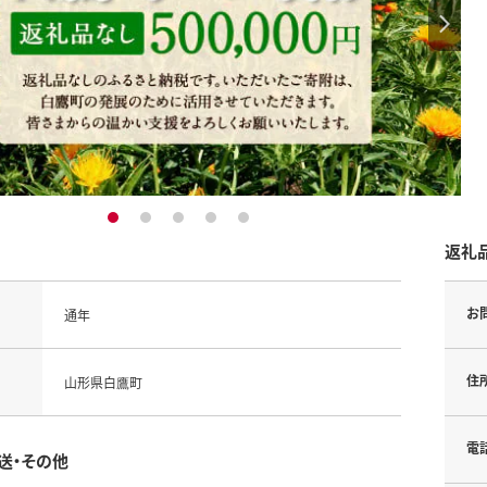
1
2
3
4
5
返礼
お
通年
住
山形県白鷹町
電
送・その他