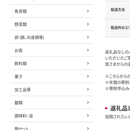
配送方法
魚貝類
野菜類
配送外のエ
卵（鶏、烏骨鶏等）
お酒
返礼品なしの
いただいたご
飲料類
皆さまからの
※こちらから
菓子
※年間の寄附
※寄附申込み
加工品等
麺類
返礼品
調味料・油
投稿されたレ
鍋セット