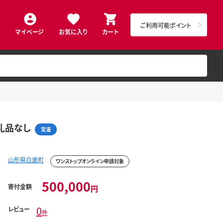
ご利用可能ポイント
マイページ
お気に入り
カート
返礼品なし
常温
山形県白鷹町
ワンストップオンライン申請対象
500,000
寄付金額
円
0
レビュー
件