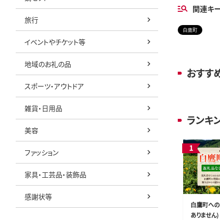
関連キ
旅行
白鷹町
イベントやチケット等
地域のお礼の品
おすす
スポーツ・アウトドア
雑貨・日用品
ランキ
美容
ファッション
家具・工芸品・装飾品
感謝状等
白鷹町への
ありません) 