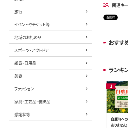
関連キ
旅行
白鷹町
イベントやチケット等
地域のお礼の品
おすす
スポーツ・アウトドア
雑貨・日用品
ランキ
美容
ファッション
家具・工芸品・装飾品
感謝状等
白鷹町への
ありません) 