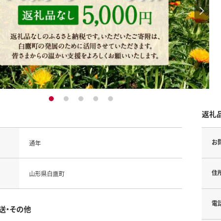
1
2
3
4
5
返礼
お
通年
住
山形県白鷹町
電
送・その他