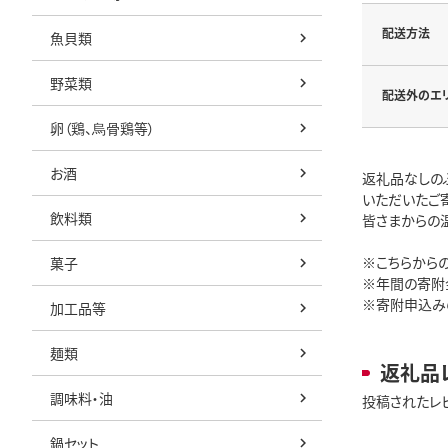
配送方法
魚貝類
野菜類
配送外のエ
卵（鶏、烏骨鶏等）
お酒
返礼品なしの
いただいたご
飲料類
皆さまからの
※こちらから
菓子
※年間の寄附
※寄附申込み
加工品等
麺類
返礼品
調味料・油
投稿されたレ
鍋セット