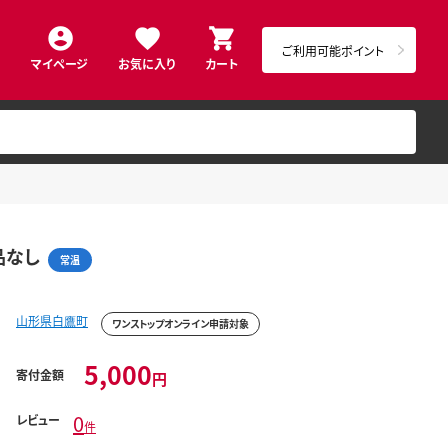
ご利用可能ポイント
マイページ
お気に入り
カート
品なし
常温
山形県白鷹町
ワンストップオンライン申請対象
5,000
寄付金額
円
0
レビュー
件