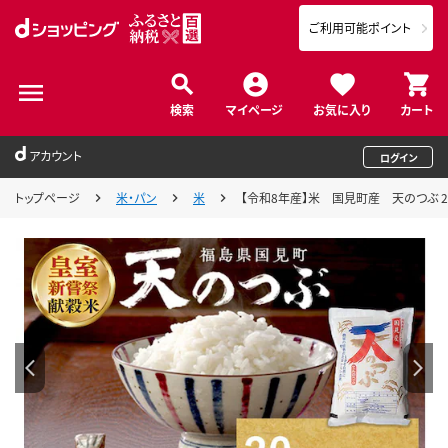
ご利用可能ポイント
検索
マイページ
お気に入り
カート
アカウント
ログイン
トップページ
米・パン
米
【令和8年産】米 国見町産 天のつぶ 20