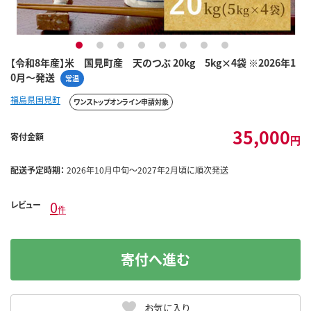
1
2
3
4
5
6
7
8
【令和8年産】米 国見町産 天のつぶ 20kg 5kg×4袋 ※2026年1
0月～発送
常温
福島県国見町
ワンストップオンライン申請対象
35,000
寄付金額
円
配送予定時期：
2026年10月中旬～2027年2月頃に順次発送
0
レビュー
件
寄付へ進む
お気に入り