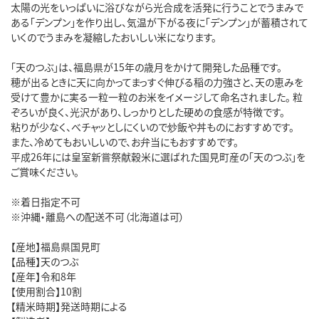
太陽の光をいっぱいに浴びながら光合成を活発に行うことでうまみで
ある「デンプン」を作り出し、気温が下がる夜に「デンプン」が蓄積されて
いくのでうまみを凝縮したおいしい米になります。
「天のつぶ」は、福島県が15年の歳月をかけて開発した品種です。
穂が出るときに天に向かってまっすぐ伸びる稲の力強さと、天の恵みを
受けて豊かに実る一粒一粒のお米をイメージして命名されました。 粒
ぞろいが良く、光沢があり、しっかりとした硬めの食感が特徴です。
粘りが少なく、べチャッとしにくいので炒飯や丼ものにおすすめです。
また、冷めてもおいしいので、お弁当にもおすすめです。
平成26年には皇室新嘗祭献穀米に選ばれた国見町産の「天のつぶ」を
ご賞味ください。
※着日指定不可
※沖縄・離島への配送不可（北海道は可）
【産地】福島県国見町
【品種】天のつぶ
【産年】令和8年
【使用割合】10割
【精米時期】発送時期による