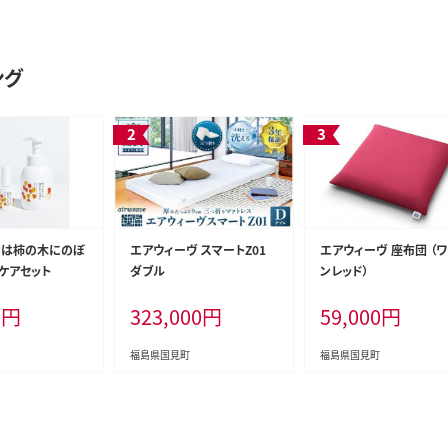
ング
しは柿の木にのぼ
エアウィーヴ スマートZ01
エアウィーヴ 座布団 （
りケアセット
ダブル
ンレッド）
0
円
323,000
円
59,000
円
福島県国見町
福島県国見町