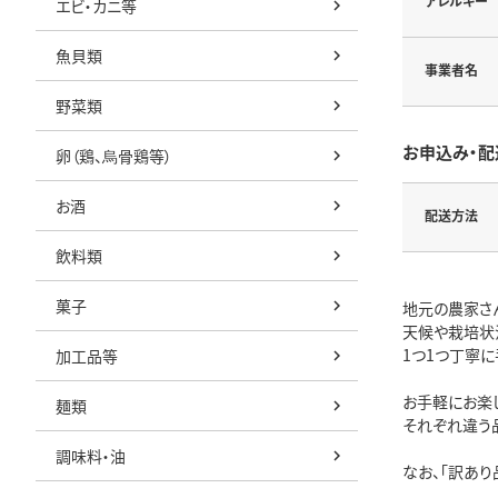
アレルギー
エビ・カニ等
魚貝類
事業者名
野菜類
お申込み・配
卵（鶏、烏骨鶏等）
お酒
配送方法
飲料類
菓子
地元の農家さ
天候や栽培状
1つ1つ丁寧
加工品等
お手軽にお楽し
麺類
それぞれ違う
調味料・油
なお、「訳あ