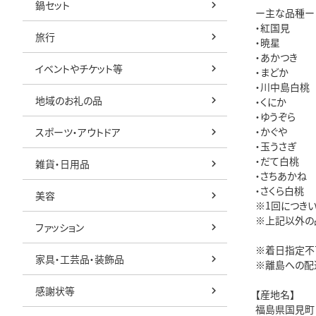
鍋セット
ー主な品種ー
・紅国見
旅行
・暁星
・あかつき
イベントやチケット等
・まどか
・川中島白桃
地域のお礼の品
・くにか
・ゆうぞら
・かぐや
スポーツ・アウトドア
・玉うさぎ
・だて白桃
雑貨・日用品
・さちあかね
・さくら白桃
美容
※1回につき
※上記以外の
ファッション
※着日指定不
家具・工芸品・装飾品
※離島への配
感謝状等
【産地名】
福島県国見町