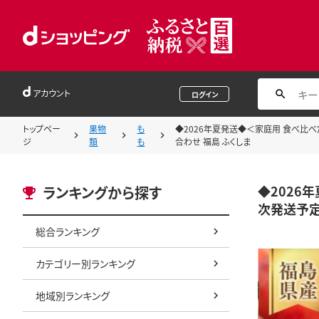
アカウント
ログイン
トップペー
果物
も
◆2026年夏発送◆＜家庭用 食べ比べ定
ジ
類
も
合わせ 福島 ふくしま
◆2026
ランキングから探す
次発送予定 
総合ランキング
カテゴリー別ランキング
地域別ランキング