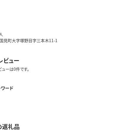
人
国見町大字塚野目字三本木11-1
レビュー
ビューは0件です。
ーワード
め返礼品