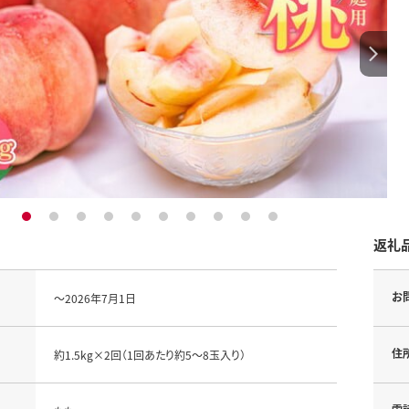
1
2
3
4
5
6
7
8
9
10
返礼
お
～2026年7月1日
住
約1.5kg×2回（1回あたり約5～8玉入り）