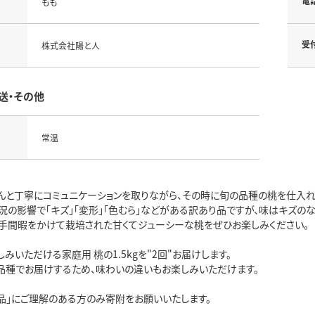
電
もも
受
株式会社陽と人
送・その他
常温
んと丁寧にコミュニケーションを取りながら、その時に旬の品種の桃を仕入れ
況の影響で「キズ」「変形」「色むら」などがある訳あり品ですが、味はキズの
に手間暇をかけて栽培された甘くてジューシーな桃をぜひお楽しみください。
みいただける家庭用 桃の1.5kgを"2回"お届けします。
品種でお届けするため、味わいの違いもお楽しみいただけます。
り品」にご理解のある方のみ寄附をお願いいたします。