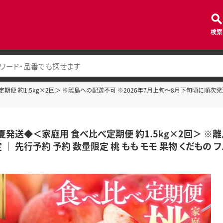
検索
期便 約1.5kg×2回＞ ※離島への配送不可 ※2026年7月上旬～8月下旬頃に順次発送予
年夏発送◆＜家庭用 食べ比べ定期便 約1.5kg×2回＞ ※
｜ 先行予約 予約 数量限定 桃 もも モモ 果物 くだもの 