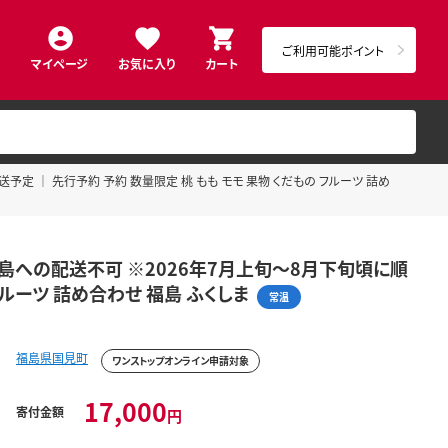
ご利用可能ポイント
マイページ
お気に入り
カート
定 ｜ 先行予約 予約 数量限定 桃 もも モモ 果物 くだもの フルーツ 詰め
離島への配送不可 ※2026年7月上旬～8月下旬頃に順
フルーツ 詰め合わせ 福島 ふくしま
常温
福島県国見町
ワンストップオンライン申請対象
17,000
寄付金額
円