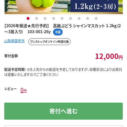
1
2
3
4
5
6
7
8
9
【2026年発送★先行予約】 高級ぶどう シャインマスカット 1.2kg（2
～3房入り） 103-001-26y
冷蔵
山梨県笛吹市
ワンストップオンライン申請対象
12,000
寄付金額
円
配送予定時期：
9月上旬からの配送を予定しておりますが、収穫状況により出荷日
は変動いたしますのでご了承ください
0
レビュー
件
寄付へ進む