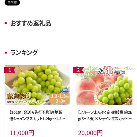
笛吹市
おすすめ返礼品
ランキング
【2026年発送★先行予約】産地厳
【フルーツまんぞく定期便】桃 約2k
選シャインマスカット1.2kg～1.3k
g(5～8玉)×シャインマスカット 1.
g（2房～3房）※沖縄・離島配送不
2kg以上(2～3房) 126-025
11,000
円
20,000
円
可※ 106-003-26y