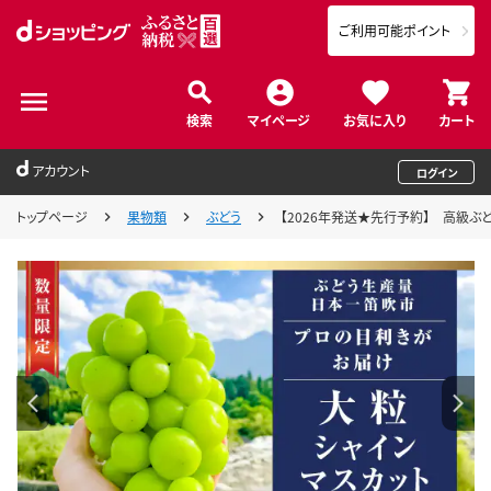
ご利用可能ポイント
検索
マイページ
お気に入り
カート
アカウント
ログイン
トップページ
果物類
ぶどう
【2026年発送★先行予約】 高級ぶどう 