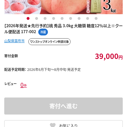
1
2
3
4
5
6
7
8
9
【2026年発送★先行予約】桃 秀品 3.0kg 大糖領 糖度12％以上※クー
ル便配送 177-002
冷蔵
山梨県笛吹市
ワンストップオンライン申請対象
39,000
寄付金額
円
配送予定時期：
2026年6月下旬～8月中旬 発送予定
0
レビュー
件
寄付へ進む
お気に入り