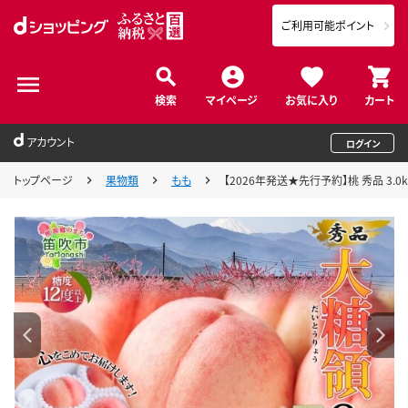
ご利用可能ポイント
検索
マイページ
お気に入り
カート
アカウント
ログイン
トップページ
果物類
もも
【2026年発送★先行予約】桃 秀品 3.0