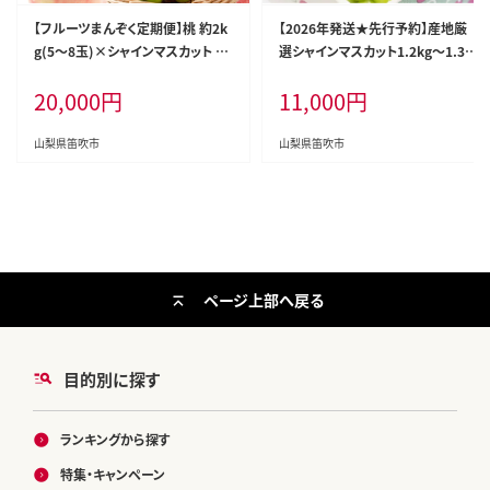
【フルーツまんぞく定期便】桃 約2k
【2026年発送★先行予約】産地厳
g(5～8玉)×シャインマスカット 1.
選シャインマスカット1.2kg～1.3k
2kg以上(2～3房) 126-025
g（2房～3房）※沖縄・離島配送不
20,000
円
11,000
円
可※ 106-003-26y
山梨県笛吹市
山梨県笛吹市
ページ上部へ戻る
目的別に探す
ランキングから探す
特集・キャンペーン