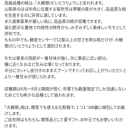
高級品種の桃は、「大糖領(だいとうりょう)」と言われます。
山梨県のほぼ中央に位置する笛吹市は寒暖の差が大きく、高品質な桃
を生産するのに非常に適しています。
また選果基準が厳しい為に、高品質の桃が収穫できます。
富む肥沃な農地で内陸性の特性から、みずみずしく美味しいモモとして
評判です。
ももの中でも、糖度センサーで12度以上の甘さを誇る桃だけが、大糖
領(だいとうりょう)として選別されます。
モモは果実の頂部が一番甘味が強く、次に果皮に近い部分。
種に近くなるほど甘みは薄くなっております。
半分にカットし皮付きのままスプーンですくってお召し上がりいただくと
より一層甘みが感じられます。
収穫期は6月～8月と期間が短く、市場でも数量限定でしか流通しない
ためとても稀少な品種として扱われます。
「大糖領」桃は、贈答でも使える化粧箱で、１つ１つ綺麗に梱包してお届
けします。
ご自宅用はもちろん、贈答品として夏ギフト、お中元でもお使いいただ
けます。