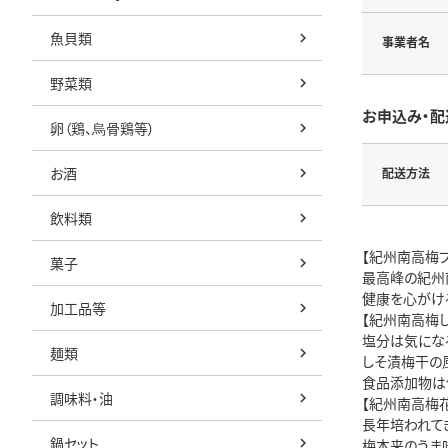
魚貝類
事業者名
野菜類
お申込み・配
卵（鶏、烏骨鶏等）
お酒
配送方法
飲料類
【紀州南高梅プ
菓子
最高峰の紀州
健康を心がけ
加工品等
【紀州南高梅し
塩分は気にな
麺類
しそ漬梅干の
食品添加物は
調味料・油
【紀州南高梅花
長年培われて
鍋セット
梅本来のうま