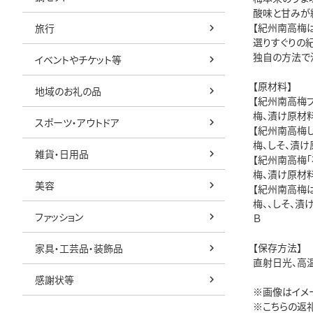
酸味と甘みが
【紀州南高梅
旅行
選りすぐりの
独自の方法で
イベントやチケット等
【原材料】
地域のお礼の品
【紀州南高梅
梅、漬け原材料
スポーツ・アウトドア
【紀州南高梅
梅、しそ、漬け
雑貨・日用品
【紀州南高梅「
梅、漬け原材料
美容
【紀州南高梅
梅、、しそ、漬
ファッション
Ｂ
【保存方法】
家具・工芸品・装飾品
直射日光、高
感謝状等
※画像はイメ
※こちらの返