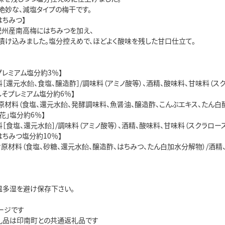
絶妙な、減塩タイプの梅干です。
はちみつ】
紀州産南高梅にはちみつを加え、
漬け込みました。塩分控えめで、ほどよく酸味を残した甘口仕立て。
プレミアム塩分約3％】
［還元水飴、食塩、醸造酢］/調味料（アミノ酸等）、酒精、酸味料、甘味料（スク
しそプレミアム塩分約6％】
原材料（食塩、還元水飴、発酵調味料、魚醤油、醸造酢、こんぶエキス、たん白
花」塩分約6％】
［食塩、還元水飴］/調味料（アミノ酸等）、酒精、酸味料、甘味料（スクラロース
はちみつ塩分約10％】
け原材料（食塩、砂糖、還元水飴、醸造酢、はちみつ、たん白加水分解物）/酒精、
温多湿を避け保存下さい。
ージです
礼品は印南町との共通返礼品です