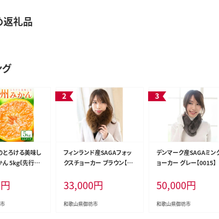
め返礼品
ング
のとろける美味し
フィンランド産SAGAフォッ
デンマーク産SAGAミン
ん 5kg《先行予
クスチョーカー ブラウン【00
ョーカー グレー【0015】
4】
09-2】
0
円
33,000
円
50,000
円
市
和歌山県御坊市
和歌山県御坊市