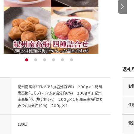
1
2
3
4
5
6
返礼
お
紀州南高梅「プレミアム」(塩分約3％) ２００ｇ×1 紀州
南高梅「しそプレミアム」(塩分約6％) ２００ｇ×１ 紀州
南高梅「花」(塩分約6％) ２００ｇ×１ 紀州南高梅「はち
住
みつ」(塩分約10％) ２００ｇ×１
電
180日