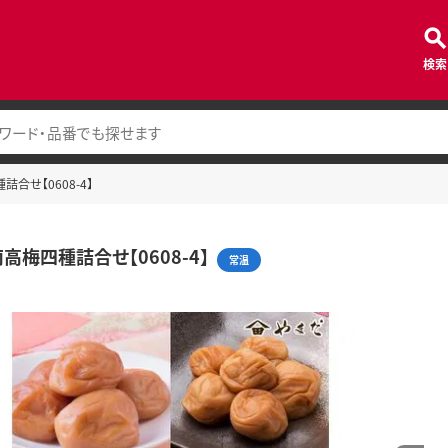
検索
合せ【0608-4】
高梅四種詰合せ【0608-4】
常温