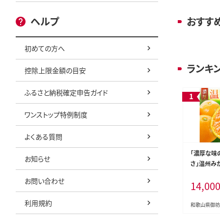
ヘルプ
おすす
初めての方へ
ランキ
控除上限金額の目安
ふるさと納税確定申告ガイド
ワンストップ特例制度
よくある質問
「濃厚な味
お知らせ
さ」温州みか
約》【0057-
お問い合わせ
14,00
利用規約
和歌山県御坊