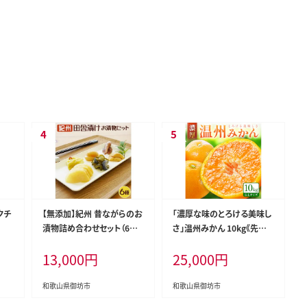
クチ
【無添加】紀州 昔ながらのお
「濃厚な味のとろける美味し
漬物詰め合わせセット（6種
さ」温州みかん 10kg《先行
類）【和歌山県産】【0077-3】
予約》【0059-3】
13,000
円
25,000
円
和歌山県御坊市
和歌山県御坊市