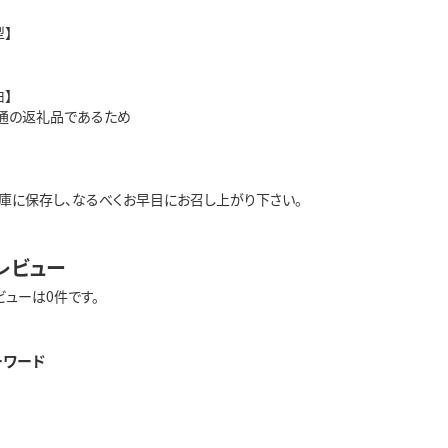
】
】
通の返礼品であるため
庫に保存し、なるべくお早目にお召し上がり下さい。
レビュー
ビューは0件です。
ーワード