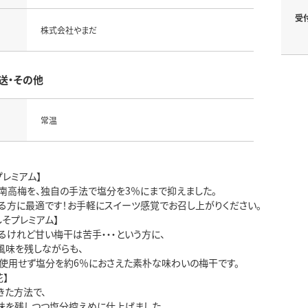
受
株式会社やまだ
送・その他
常温
レミアム】
南高梅を、独自の手法で塩分を3％にまで抑えました。
る方に最適です！お手軽にスイーツ感覚でお召し上がりください。
そプレミアム】
るけれど甘い梅干は苦手・・・という方に、
風味を残しながらも、
使用せず塩分を約6％におさえた素朴な味わいの梅干です。
】
きた方法で、
味を残しつつ塩分控えめに仕上げました。