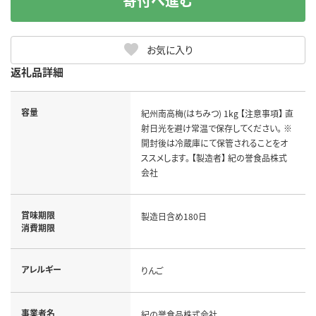
寄付へ進む
お気に入り
返礼品詳細
容量
紀州南高梅(はちみつ) 1kg 【注意事項】 直
射日光を避け常温で保存してください。 ※
開封後は冷蔵庫にて保管されることをオ
ススメします。 【製造者】 紀の誉食品株式
会社
賞味期限
製造日含め180日
消費期限
アレルギー
りんご
事業者名
紀の誉食品株式会社