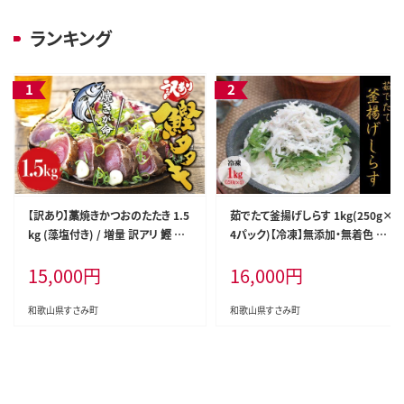
ランキング
【訳あり】藁焼きかつおのたたき 1.5
茹でたて釜揚げしらす 1kg(250g×
kg (藻塩付き) / 増量 訳アリ 鰹 カ
4パック)【冷凍】無添加・無着色 し
ツオタタキ カツオのたたき 鰹のた
らす シラス 釜揚げ 小分け 冷凍【m
15,000
円
16,000
円
たき 丼 刺身【nks106A】
ar103】
和歌山県すさみ町
和歌山県すさみ町