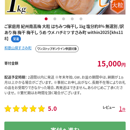
1
2
3
4
5
ご家庭用 紀州南高梅 大粒 はちみつ梅干し 1㎏ 塩分約8% 無選別 /訳
あり 梅 梅干 梅干し うめ ウメ ハチミツ すさみ町 within2025【khs11
8】
常温
和歌山県すさみ町
ワンストップオンライン申請対象
15,000
寄付金額
円
配送予定時期：
2週間以内に発送 ※年末年始、GW、お盆の期間中は、納期が１ヵ
月以上かかる場合がございます。 ※事前にお申し出がなく、長期不在等によりお礼
の品をお受取りできなかった場合、再発送はできません。あらかじめご了承くださ
いませ。 ※繁忙期はお時間を頂く場合がございます。
5.0
1
レビュー
件