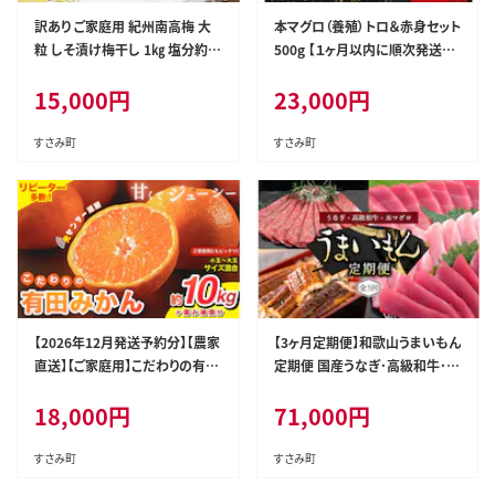
訳あり ご家庭用 紀州南高梅 大
本マグロ（養殖）トロ＆赤身セット
粒 しそ漬け梅干し 1㎏ 塩分約
500g 【１ヶ月以内に順次発送】
8% 無選別 /訳あり 梅 梅干 梅干
高級 クロマグロ 中トロ 中とろ
15,000
円
23,000
円
し うめ ウメ シソ すさみ町 withi
まぐろ マグロ 鮪 刺身 赤身 柵 じ
n2025【khs120】
ゃばらまぐろ 本マグロ 本鮪【nks
110D】
すさみ町
すさみ町
【2026年12月発送予約分】【農家
【3ヶ月定期便】和歌山うまいもん
直送】【ご家庭用】こだわりの有田
定期便 国産うなぎ･高級和牛･本
みかん 約10kg＋150g(傷み補
マグロの人気返礼品を3回お届
18,000
円
71,000
円
償分) 有機質肥料100% サイズ
け！/ウナギ 鰻 牛肉 黒毛和牛 熊
混合 ※北海道・沖縄・離島配送
野牛 鮪 まぐろ【tkb300】
不可【nuk101-12C】
すさみ町
すさみ町