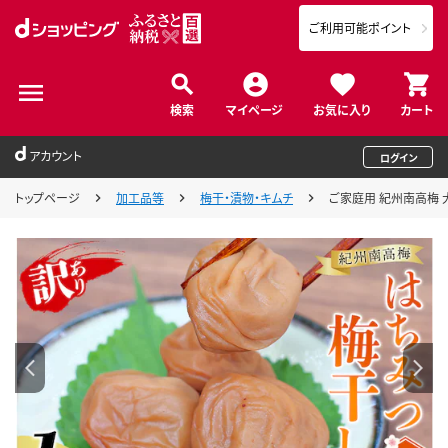
ご利用可能ポイント
検索
マイページ
お気に入り
カート
アカウント
ログイン
トップページ
加工品等
梅干・漬物・キムチ
ご家庭用 紀州南高梅 大粒