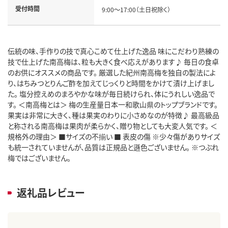
受付時間
9:00～17:00（土日祝除く）
伝統の味、手作りの技で真心こめて仕上げた逸品 味にこだわり熟練の
技で仕上げた南高梅は、粒も大きく食べ応えがあります♪ 毎日の食卓
のお供にオススメの商品です。 厳選した紀州南高梅を独自の製法によ
り、はちみつとりんご酢を加えてじっくりと時間をかけて漬け上げまし
た。 塩分控えめのまろやかな味が毎日続けられ、体にうれしい逸品で
す。 ＜南高梅とは＞ 梅の生産量日本一和歌山県のトップブランドです。
果実は非常に大きく、種は果実のわりに小さめなのが特徴♪ 最高級品
と称される南高梅は果肉が柔らかく、贈り物としても大変人気です。 ＜
規格外の理由＞ ■サイズの不揃い ■ 表皮の傷 ※少々傷がありサイズ
も統一されていませんが、品質は正規品と遜色ございません。 ※つぶれ
梅ではございません。
返礼品レビュー