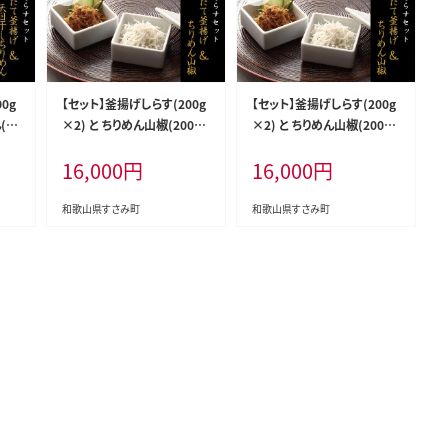
0g
【セット】釜揚げしらす(200g
【セット】釜揚げしらす(200g
(20
×2) と ちりめん山椒(200g
×2) と ちりめん山椒(200g
無着
×2)【冷蔵】無添加・無着色
×2)【冷凍】無添加・無着色
16,000
円
16,000
円
小
しらす シラス 釜揚げ 小分け
しらす シラス 釜揚げ 小分け
10
冷蔵 ちりめん【mar107】
冷凍 ちりめん【mar106】
和歌山県すさみ町
和歌山県すさみ町