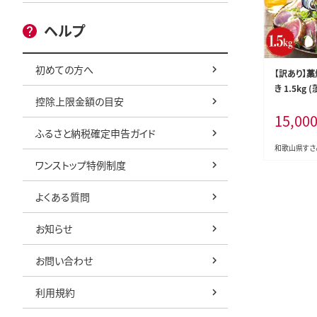
ヘルプ
初めての方へ
【訳あり】
き 1.5kg 
控除上限金額の目安
訳アリ 鰹 
15,00
オのたたき 
ふるさと納税確定申告ガイド
身【nks106
和歌山県すさ
ワンストップ特例制度
よくある質問
お知らせ
お問い合わせ
利用規約