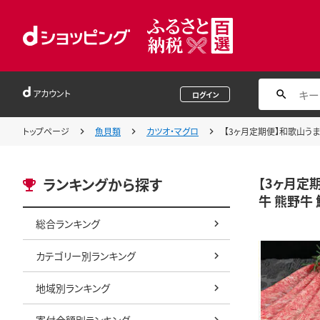
アカウント
ログイン
トップページ
魚貝類
カツオ・マグロ
【3ヶ月定期便】和歌山うま
【3ヶ月定
ランキングから探す
牛 熊野牛 鮪
総合ランキング
カテゴリー別ランキング
地域別ランキング
寄付金額別ランキング