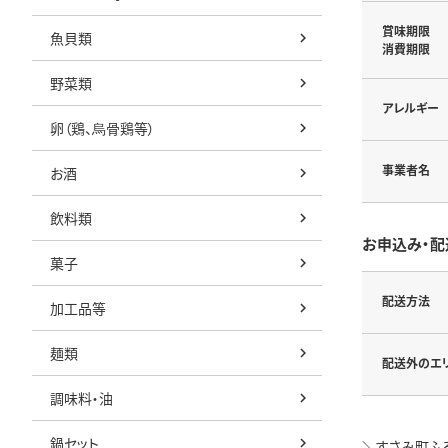
賞味期限
魚貝類
消費期限
野菜類
アレルギー
卵（鶏、烏骨鶏等）
事業者名
お酒
飲料類
お申込み・配
菓子
配送方法
加工品等
麺類
配送外のエ
調味料・油
鍋セット
＼すさみ町ふる