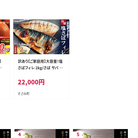
】
訳あり【ご家庭用】大容量！塩
だ
さばフィレ 2kg/さば サバ 鯖
g＋
フィレ 切り身 切身 魚 海鮮
22,000
円
質肥
焼き魚 おかず【uot762B】
北
【n
すさみ町