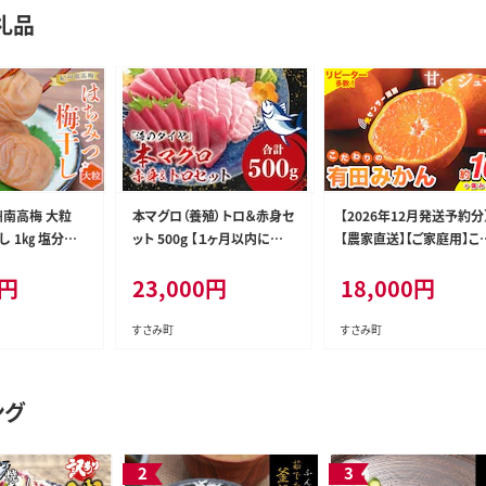
礼品
州南高梅 大粒
本マグロ（養殖）トロ＆赤身セ
【2026年12月発送予約分
塩分約
ット 500g 【１ヶ月以内に順
【農家直送】【ご家庭用】こ
/訳あり 梅 梅干
次発送】 高級 クロマグロ 中
わりの有田みかん 約10k
円
23,000
円
18,000
円
ウメ ハチミツ す
トロ 中とろ まぐろ マグロ 鮪
150g(傷み補償分) 有機
n2025【khs11
刺身 赤身 柵 じゃばらまぐろ
料100% サイズ混合 ※
本マグロ 本鮪【nks110D】
海道・沖縄・離島配送不可
すさみ町
すさみ町
uk101-12C】
ング