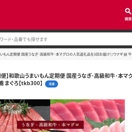
検索
いもん定期便 国産うなぎ･高級和牛･本マグロの人気返礼品を3回お届け！/ウナギ 鰻 牛肉 黒
期便】和歌山うまいもん定期便 国産うなぎ･高級和牛･本マグ
 まぐろ【tkb300】
冷凍