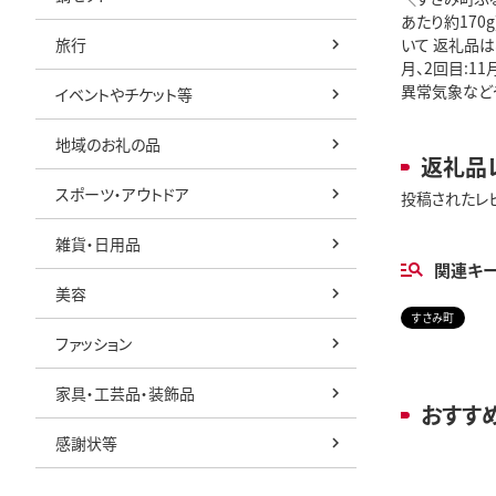
あたり約170g
旅行
いて 返礼品は
月、2回目:1
異常気象など
イベントやチケット等
地域のお礼の品
返礼品
スポーツ・アウトドア
投稿されたレ
雑貨・日用品
関連キ
美容
すさみ町
ファッション
家具・工芸品・装飾品
おすす
感謝状等