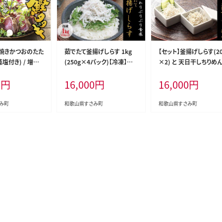
藁焼きかつおのたた
茹でたて釜揚げしらす 1kg
【セット】釜揚げしらす(20
(藻塩付き) / 増量
(250g×4パック)【冷凍】無
×2) と 天日干しちりめん
カツオタタキ カツ
添加・無着色 しらす シラス
0g×2)【冷蔵】無添加・
0
円
16,000
円
16,000
円
鰹のたたき 丼 刺
釜揚げ 小分け 冷凍【mar10
色 しらす シラス 釜揚げ 
A】
3】
分け 冷蔵 ちりめん【mar
5】
み町
和歌山県すさみ町
和歌山県すさみ町