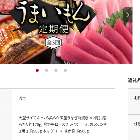
1
2
3
4
返礼
お
通年
大型サイズ ふっくら柔らか国産うなぎ蒲焼き ×2尾(1尾
住
あたり約170g) 熊野牛ローススライス しゃぶしゃぶ･す
き焼き 約500g 本マグロ トロ＆赤身 約500g