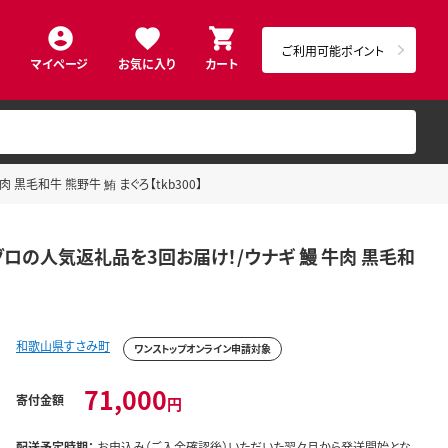
ご利用可能ポイント
マイページ
お気に入り
カート
毛和牛 熊野牛 鮪 まぐろ【tkb300】
ロの人気返礼品を3回お届け！/ウナギ 鰻 牛肉 黒毛和
和歌山県すさみ町
ワンストップオンライン申請対象
71,000
寄付金額
円
配送予定時期：
お申込み（ご入金確認後）いただいた翌々月から発送開始とな