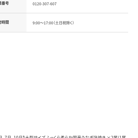
話番号
0120-307-607
付時間
9:00～17:00（土日祝除く）
7月､10月】大型サイズ ふっくら柔らか国産うなぎ蒲焼き ×2尾(1尾