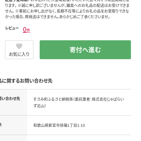
ります。 ※誠に申し訳ございませんが、離島へのお礼品の配送はお受けできま
せん。 ※事前にお申し出がなく、長期不在等によりお礼の品をお受取りできな
かった場合、再発送はできません。あらかじめご了承くださいませ。
0
レビュー
件
寄付へ進む
お気に入り
品に関するお問い合わせ先
問い合わせ先
すさみ町ふるさと納税係（委託業者：株式会社じゃばらい
ず北山）
所
和歌山県新宮市徐福1丁目1-10