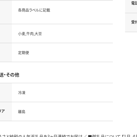
電
各商品ラベルに記載
受
小麦,牛肉,大豆
定期便
送・その他
冷凍
リア
離島
さと納税の人気返礼品を3ヶ月連続でお届け／ ■御礼品について 【1月､4月､