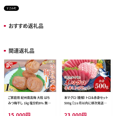
すさみ町
おすすめ返礼品
関連返礼品
ご家庭用 紀州南高梅 大粒 はち
本マグロ（養殖）トロ＆赤身セット
みつ梅干し 1㎏ 塩分約8% 無選
500g 【１ヶ月以内に順次発送】
別 /訳あり 梅 梅干 梅干し うめ
高級 クロマグロ 中トロ 中とろ
15,000
円
23,000
円
ウメ ハチミツ すさみ町 within2
まぐろ マグロ 鮪 刺身 赤身 柵 じ