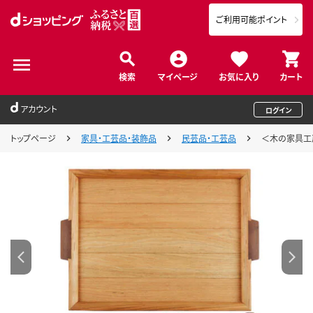
ご利用可能ポイント
検索
マイページ
お気に入り
カート
アカウント
ログイン
トップページ
家具・工芸品・装飾品
民芸品・工芸品
＜木の家具工房