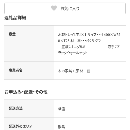
お気に入り
返礼品詳細
容量
木製トレイ【中】×1 サイズ・・・L400×W31
0×T25 材 料・・・枠：サクラ
底板：オニグルミ 取手：ブ
ラックウォールナット
事業者名
木の家具工房 林工亘
お申込み・配送・その他
配送方法
常温
配送外のエリア
離島