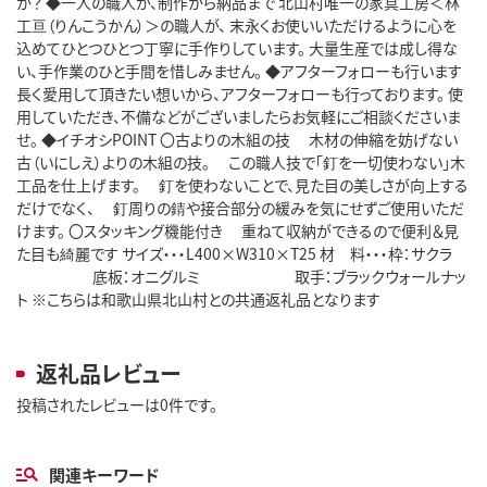
か？ ◆一人の職人が、制作から納品まで 北山村唯一の家具工房＜林
工亘（りんこうかん）＞の職人が、 末永くお使いいただけるように心を
込めてひとつひとつ丁寧に手作りしています。 大量生産では成し得な
い、手作業のひと手間を惜しみません。 ◆アフターフォローも行います
長く愛用して頂きたい想いから、アフターフォローも行っております。 使
用していただき、不備などがございましたらお気軽にご相談くださいま
せ。 ◆イチオシPOINT 〇古よりの木組の技 木材の伸縮を妨げない
古（いにしえ）よりの木組の技。 この職人技で「釘を一切使わない」木
工品を仕上げます。 釘を使わないことで、見た目の美しさが向上する
だけでなく、 釘周りの錆や接合部分の緩みを気にせずご使用いただ
けます。 〇スタッキング機能付き 重ねて収納ができるので便利＆見
た目も綺麗です サイズ・・・L400×W310×T25 材 料・・・枠：サクラ
底板：オニグルミ 取手：ブラックウォールナッ
ト ※こちらは和歌山県北山村との共通返礼品となります
返礼品レビュー
投稿されたレビューは0件です。
関連キーワード