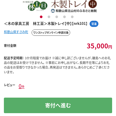
1
2
3
4
5
＜木の家具工房 林工亘＞木製トレイ【中】【nrk101】
常温
和歌山県すさみ町
ワンストップオンライン申請対象
35,000
寄付金額
円
配送予定時期：
3か月程度でお届け ※誠に申し訳ございませんが、離島へのお礼
品の配送はお受けできません。 ※事前にお申し出がなく、長期不在等によりお礼
の品をお受取りできなかった場合、再発送はできません。あらかじめご了承くださ
いませ。
0
レビュー
件
寄付へ進む