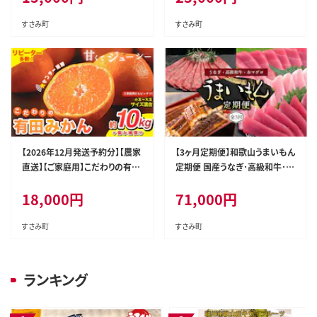
025【khs118】
ゃばらまぐろ 本マグロ 本鮪【nks
110D】
すさみ町
すさみ町
【2026年12月発送予約分】【農家
【3ヶ月定期便】和歌山うまいもん
直送】【ご家庭用】こだわりの有田
定期便 国産うなぎ･高級和牛･本
みかん 約10kg＋150g(傷み補
マグロの人気返礼品を3回お届
18,000
円
71,000
円
償分) 有機質肥料100% サイズ
け！/ウナギ 鰻 牛肉 黒毛和牛 熊
混合 ※北海道・沖縄・離島配送
野牛 鮪 まぐろ【tkb300】
不可【nuk101-12C】
すさみ町
すさみ町
ランキング