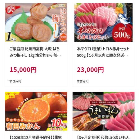
ご家庭用 紀州南高梅 大粒 はち
本マグロ（養殖）トロ＆赤身セット
みつ梅干し 1㎏ 塩分約8% 無選
500g 【１ヶ月以内に順次発送】
別 /訳あり 梅 梅干 梅干し うめ
高級 クロマグロ 中トロ 中とろ
15,000
円
23,000
円
ウメ ハチミツ すさみ町 within2
まぐろ マグロ 鮪 刺身 赤身 柵 じ
025【khs118】
ゃばらまぐろ 本マグロ 本鮪【nks
110D】
すさみ町
すさみ町
【2026年12月発送予約分】【農家
【3ヶ月定期便】和歌山うまいもん