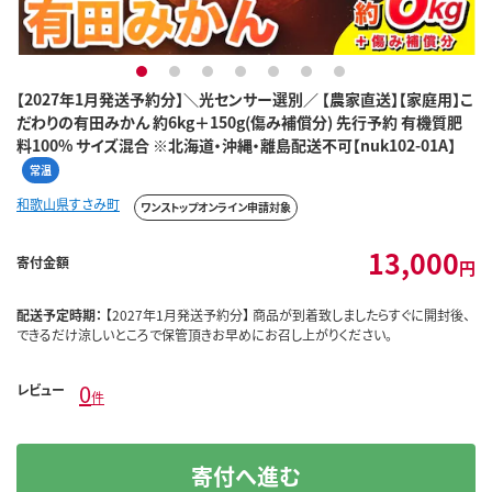
1
2
3
4
5
6
7
【2027年1月発送予約分】＼光センサー選別／ 【農家直送】【家庭用】こ
だわりの有田みかん 約6kg＋150g(傷み補償分) 先行予約 有機質肥
料100% サイズ混合 ※北海道・沖縄・離島配送不可【nuk102-01A】
常温
和歌山県すさみ町
ワンストップオンライン申請対象
13,000
寄付金額
円
配送予定時期：
【2027年1月発送予約分】 商品が到着致しましたらすぐに開封後、
できるだけ涼しいところで保管頂きお早めにお召し上がりください。
0
レビュー
件
寄付へ進む