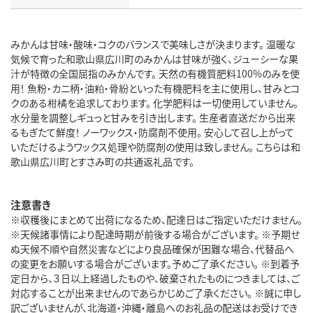
みかんは甘味・酸味・コクのバランスで美味しさが決まります。 温暖な
気候で育った和歌山県広川町のみかんは甘味が強く、ジューシーな果
汁が特徴の全国屈指のみかんです。 天然の有機質肥料100%のみを使
用！ 魚粉・カニ柄・油粕・骨紛といった有機肥料を主に使用し、甘みとコ
クのある柑橘を追求しております。 化学肥料は一切使用していません。
水分量を調整しギュっと甘みを引き出します。 生産者直送だから出来
るもぎたて鮮度！ ノーワックス・防腐剤不使用。 安心して召し上がって
いただけるようワックス処理や防腐剤の使用は致しません。 こちらは和
歌山県広川町とすさみ町の共通返礼品です。
注意書き
※収穫後にまとめて出荷になるため、配達日はご指定いただけません。
※天候諸事情により配達時期が前後する場合がございます。 ※予期せ
ぬ天候不順や自然災害などにより良品確保が困難な場合、代替品へ
の変更をお願いする場合がございます。予めご了承ください。 ※到着予
定日から、３日以上経過したものや、破棄されたものにつきましては、ご
対応することが出来ませんのであらかじめご了承ください。 ※誠に申し
訳ございませんが、北海道・沖縄・離島へのお礼品の配送はお受けでき