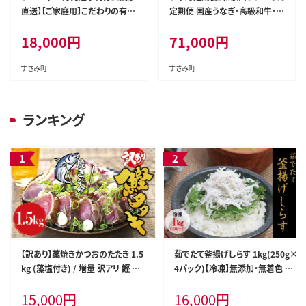
直送】【ご家庭用】こだわりの有田
定期便 国産うなぎ･高級和牛･本
みかん 約10kg＋150g(傷み補
マグロの人気返礼品を3回お届
18,000
円
71,000
円
償分) 有機質肥料100% サイズ
け！/ウナギ 鰻 牛肉 黒毛和牛 熊
混合 ※北海道・沖縄・離島配送
野牛 鮪 まぐろ【tkb300】
不可【nuk101-12C】
すさみ町
すさみ町
ランキング
【訳あり】藁焼きかつおのたたき 1.5
茹でたて釜揚げしらす 1kg(250g×
kg (藻塩付き) / 増量 訳アリ 鰹 カ
4パック)【冷凍】無添加・無着色 し
ツオタタキ カツオのたたき 鰹のた
らす シラス 釜揚げ 小分け 冷凍【m
15,000
円
16,000
円
たき 丼 刺身【nks106A】
ar103】