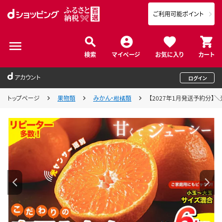
ご利用可能ポイント
検索
マイページ
お気に入り
カート
アカウント
ログイン
トップページ
果物類
みかん・柑橘類
【2027年1月発送予約分】＼