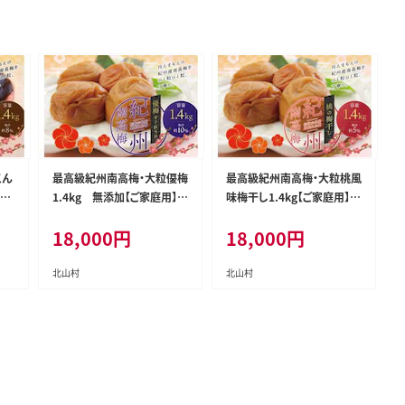
こん
最高級紀州南高梅・大粒優梅
最高級紀州南高梅・大粒桃風
家庭
1.4kg 無添加【ご家庭用】【i
味梅干し1.4kg【ご家庭用】【i
nm500C】
nm600C】
18,000
円
18,000
円
北山村
北山村