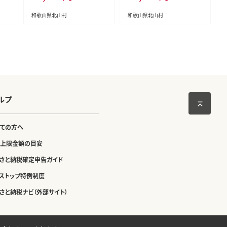
中元
ny
和歌山県北山村
和歌山県北山村
ルプ
ての方へ
上限金額の目安
さと納税確定申告ガイド
ストップ特例制度
さと納税ナビ（外部サイト）