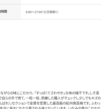
付時間
9:00～17:00（土日祝除く）
がらの味にこだわり、 「すっぱくてさわやか」な味の梅干です。しそ漬
で自らの手で育て、一粒一粒、熟練した職人がチェックし少しでもキズの
んばれ!」セクションで金賞を受賞した最高級の紀州南高梅です。 ふわっ
り本当に長きにわたり愛される味となっています。 いなみの里のこだわり