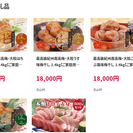
礼品
高梅・大粒はち
最高級紀州南高梅・大粒うす
最高級紀州南高梅・大粒
.4kg【ご家庭
味梅干し 1.4kg【ご家庭用】【i
ぶ風味梅干し 1.4kg【ご
C】
nm300C】
用】【inm400C】
円
18,000
円
18,000
円
北山村
北山村