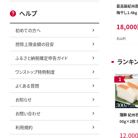
最高級紀州南
ヘルプ
梅干し1.4k
庭用】【inm7
18,000
初めての方へ
北山村
控除上限金額の目安
ふるさと納税確定申告ガイド
ランキ
ワンストップ特例制度
よくある質問
お知らせ
お問い合わせ
蒲鉾 紀州名
00g×2枚
利用規約
こ カマボコ
12,00
物 初節句 