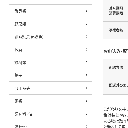
賞味期限
魚貝類
消費期限
野菜類
事業者名
卵（鶏、烏骨鶏等）
お酒
お申込み・配
飲料類
配送方法
菓子
配送外のエ
加工品等
麺類
こだわりを持
調味料・油
梅は特にやさ
ある物は取り
鍋セット
と香るしそ風