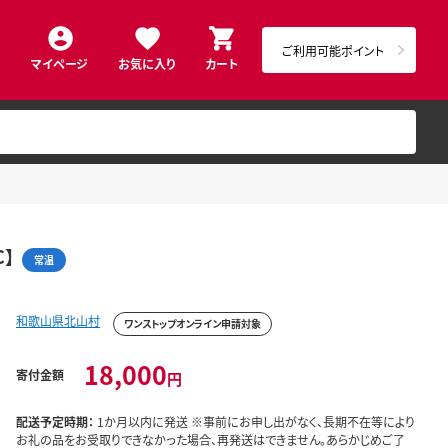
ご利用可能ポイント
マイページ
お気に入り
カート
】
常温
和歌山県北山村
ワンストップオンライン申請対象
18,000
寄付金額
円
配送予定時期：
1か月以内に発送 ※事前にお申し出がなく、長期不在等により
お礼の品をお受取りできなかった場合、再発送はできません。あらかじめご了