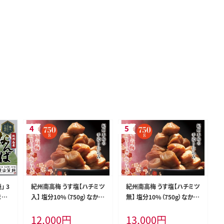
」 3
紀州南高梅 うす塩【ハチミツ
紀州南高梅 うす塩【ハチミツ
まぼ
入】 塩分10%（750g）なかや
無】 塩分10%（750g）なかや
贈り
まさんちの梅干 うめ ウメ 梅
まさんちの梅干 うめ ウメ 梅
12,000
円
13,000
円
 お
干し【nky006-175k】
干し【nky002-175k】