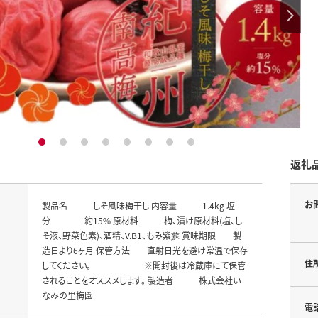
1
2
3
4
5
6
7
8
返礼
お
製品名 しそ風味梅干し 内容量 1.4kg 塩
分 約15% 原材料 梅、漬け原材料(塩、し
そ液、野菜色素)、酒精、V.B1、もみ紫蘇 賞味期限 製
造日より6ヶ月 保管方法 直射日光を避け常温で保存
住
してください。 ※開封後は冷蔵庫にて保管
されることをオススメします。 製造者 株式会社い
なみの里梅園
電