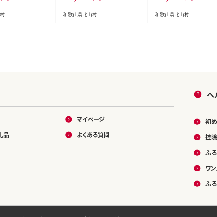
 父の日 お中元
返し 母の日 父の日 お中元
返し 母の日 父の日 お
つまみ 惣菜【ny
敬老の日 おつまみ 惣菜【ny
敬老の日 おつまみ 惣菜【
村
和歌山県北山村
和歌山県北山村
m103】
m101】
ヘ
マイページ
初め
礼品
よくある質問
控除
ふる
ワン
ふる