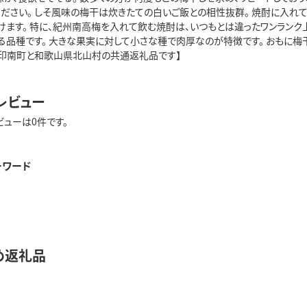
ください。 しそ風味の梅干は炊きたての白いご飯との相性抜群。 焼酎に入れ
けます。 特に、紀州南高梅を入れて飲む焼酎は、いつもとは違ったワンランク
る品種です。 大きな果実に対して小さな種で肉厚なのが特徴です。 おもに梅
印南町と和歌山県北山村の共通返礼品です】
レビュー
ビューは0件です。
ーワード
め返礼品