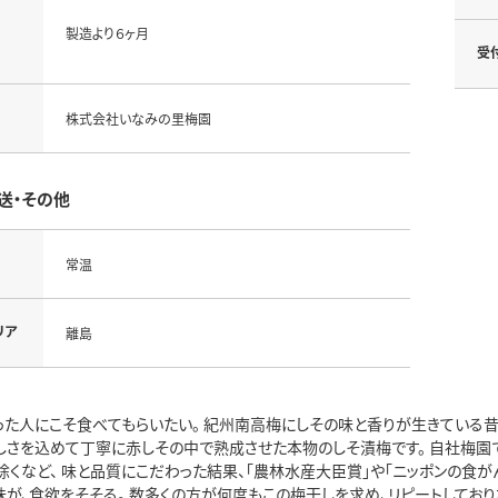
製造より６ヶ月
受
株式会社いなみの里梅園
送・その他
常温
リア
離島
った人にこそ食べてもらいたい。 紀州南高梅にしその味と香りが生きている昔な
しさを込めて丁寧に赤しその中で熟成させた本物のしそ漬梅です。 自社梅園
除くなど、 味と品質にこだわった結果、「農林水産大臣賞」や「ニッポンの食が
味が、食欲をそそる。 数多くの方が何度もこの梅干しを求め、リピートしてお