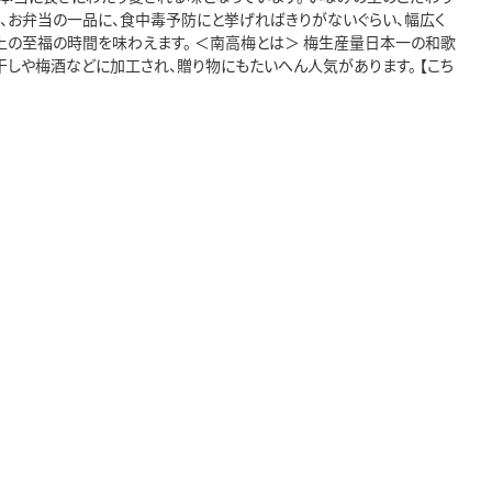
て、お弁当の一品に、食中毒予防にと挙げればきりがないぐらい、幅広く
上の至福の時間を味わえます。 ＜南高梅とは＞ 梅生産量日本一の和歌
干しや梅酒などに加工され、贈り物にもたいへん人気があります。 【こち