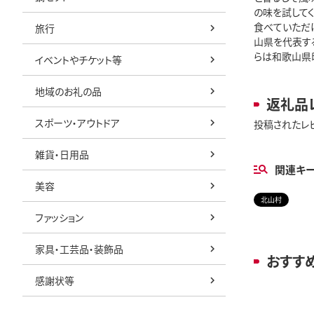
の味を試して
食べていただ
旅行
山県を代表す
らは和歌山県
イベントやチケット等
地域のお礼の品
返礼品
スポーツ・アウトドア
投稿されたレ
雑貨・日用品
関連キ
美容
北山村
ファッション
家具・工芸品・装飾品
おすす
感謝状等