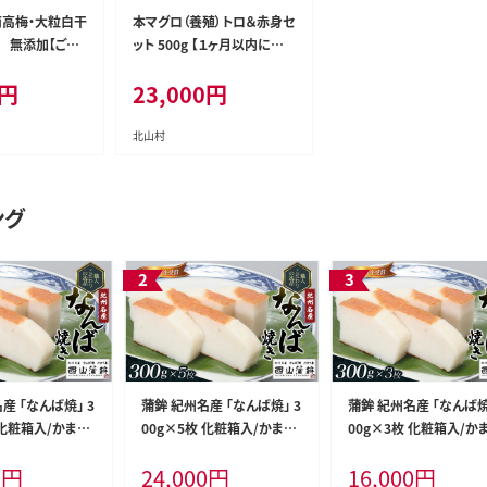
高梅・大粒白干
本マグロ（養殖）トロ＆赤身セ
g 無添加【ご家
ット 500g 【１ヶ月以内に順
00C】
次発送】 まぐろ マグロ 鮪 中
円
23,000
円
トロ 赤身 柵【nks110D】
北山村
ング
産 「なんば焼」 3
蒲鉾 紀州名産 「なんば焼」 3
蒲鉾 紀州名産 「なんば焼
 化粧箱入/かまぼ
00g×5枚 化粧箱入/かまぼ
00g×3枚 化粧箱入/か
 練物 ギフト 贈り
こ カマボコ 練物 ギフト 贈り
こ カマボコ 練物 ギフト 
0
円
24,000
円
16,000
円
内祝い お祝い お
物 初節句 内祝い お祝い お
物 初節句 内祝い お祝い