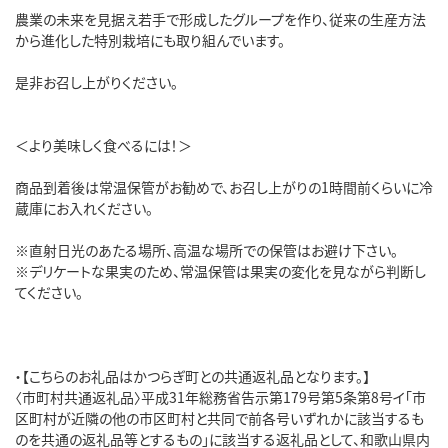
農業の未来を見据え若手で形成したグループを作り、従来の生産方法
から進化した特別栽培にも取り組んでいます。
是非お召し上がりください。
＜より美味しく食べるには！＞
商品到着後は常温保管がお勧めで、お召し上がりの1時間前くらいに冷
蔵庫にお入れください。
※直射日光のあたる場所、高温な場所での保管はお避け下さい。
※デリケートな果実のため、常温保管は果実の変化を見ながら判断し
てください。
・【こちらのお礼品はかつらぎ町との共通返礼品となります。】
〈市町村共通返礼品〉平成31年総務省告示第179号第5条第8号イ「市
区町村が近隣の他の市区町村と共同で前各号いずれかに該当するも
のを共通の返礼品等とするもの」に該当する返礼品として、和歌山県内