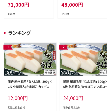
71,000
円
48,000
円
北山村
北山村
ランキング
蒲鉾 紀州名産 「なんば焼」 300g×
蒲鉾 紀州名産 「なんば焼」 300g×
2枚 化粧箱入/かまぼこ カマボコ
5枚 化粧箱入/かまぼこ カマボコ
練物 ギフト 贈り物 初節句 内祝い
練物 ギフト 贈り物 初節句 内祝い
12,000
円
24,000
円
お祝い お返し 母の日 父の日 お中
お祝い お返し 母の日 父の日 お中
元 敬老の日 おつまみ 惣菜【nym1
元 敬老の日 おつまみ 惣菜【nym1
00】
03】
和歌山県北山村
和歌山県北山村