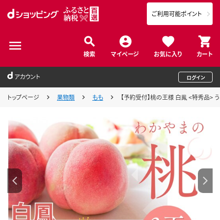
ご利用可能ポイント
検索
マイページ
お気に入り
カート
アカウント
ログイン
トップページ
果物類
もも
【予約受付】桃の王様 白鳳 <特秀品> うれ