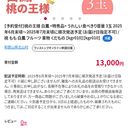
1
2
3
4
5
【予約受付】桃の王様 白鳳 <特秀品> うれしい食べきり容量 3玉 2025
年6月末頃～2025年7月末頃に順次発送予定（お届け日指定不可）/
桃 もも 白鳳 フルーツ 果物 くだもの 【kgr010】【kgr010】
冷蔵
和歌山県北山村
ワンストップオンライン申請対象
13,000
寄付金額
円
配送予定時期：
2025年6月末頃～2025年7月末頃に順次発送予定（お届け日指
定不可） ※誠に申し訳ございませんが、離島へのお礼品の配送はお受けできませ
ん。 ※事前にお申し出がなく、長期不在等によりお礼の品をお受取りできなかった
場合、再発送はできません。あらかじめご了承くださいませ。 出荷の際検品後発送
しておりますが、万一商品に問題がございましたら破棄やお召し上がりになる前に
ご連絡ください。 ※到着予定日から、３日以上経過したものや、破棄されたものに
つきましては、ご対応することが出来ませんのであらかじめご了承ください。
0
レビュー
件