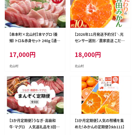
【串本町×北山村】本マグロ（養
【2026年11月発送予約分】＼光
殖）トロ＆赤身セット 240g 【通常
センサー選別／農家直送 こだわ
発送】【nks113】
りの完熟有田みかん 約10kg＋1
17,000
円
18,000
円
50g(傷み補償分) 【ご家庭用】【1
1月発送】有機質肥料100% 有田
みかん みかん ミカン 蜜柑 柑橘
北山村
北山村
果物 フルーツ 甘い 温州みかん
先行予約【nuk101-11C】
【3か月定期便】うなぎ･高級和
【3か月定期便】人気の柑橘を集
牛･マグロ 人気返礼品を3回お
めた！みかんの定期便【tkb111】
届け♪【tkb104】