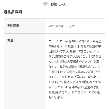
お気に入り
返礼品詳細
申込期日
2026年7月15日まで
容量
ニューピオーネ 約400g×2房 岡山県内産
（5条8号ハ） ※お届け日、時間の指定は申
し訳ないですが、お受けできません。 ※大
きさ、房数をご指定いただくことはできませ
ん。 ※ぶどうは大変傷みやすいです。受取
後すぐにお品の状態をご確認ください。 ※
生物ですので、なるべく早めにお召し上が
り下さい。 ※お品の発送には万全を期して
おりますが、輸送中の揺れや扱いなどで品
質不良があった場合は必ず「全量の写真・
画像」を添付の上、お早めにメールでご連
絡ください。