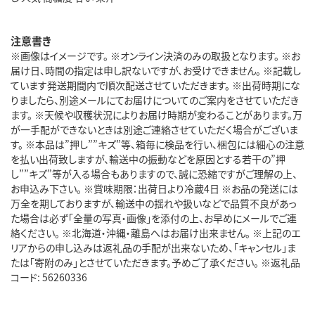
注意書き
※画像はイメージです。 ※オンライン決済のみの取扱となります。 ※お
届け日、時間の指定は申し訳ないですが、お受けできません。 ※記載し
ています発送期間内で順次配送させていただきます。 ※出荷時期にな
りましたら、別途メールにてお届けについてのご案内をさせていただき
ます。 ※天候や収穫状況によりお届け時期が変わることがあります。万
が一手配ができないときは別途ご連絡させていただく場合がございま
す。 ※本品は”押し””キズ”等、箱毎に検品を行い、梱包には細心の注意
を払い出荷致しますが、輸送中の振動などを原因とする若干の”押
し””キズ”等が入る場合もありますので、誠に恐縮ですがご理解の上、
お申込み下さい。 ※賞味期限：出荷日より冷蔵4日 ※お品の発送には
万全を期しておりますが、輸送中の揺れや扱いなどで品質不良があっ
た場合は必ず「全量の写真・画像」を添付の上、お早めにメールでご連
絡ください。 ※北海道・沖縄・離島へはお届け出来ません。 ※上記のエ
リアからの申し込みは返礼品の手配が出来ないため、「キャンセル」ま
たは「寄附のみ」とさせていただきます。予めご了承ください。 ※返礼品
コード: 56260336