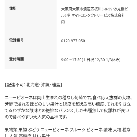
住所
大阪府大阪市浪速区桜川3-8-59 汐見橋ビ
ル6階 ヤマトコンタクトサービス株式会社
内
電話番号
0120-977-050
受付時間
9:00～17:30(土日祝 12/30-1/3休み)
【配達不可：北海道・沖縄・離島】
ニューピオーネは岡山生まれの種なし葡萄です。食べ応え抜群の大粒、
芳醇で溢れるほどの甘い果汁と16度を超える高い糖度、それを引き立
てるわずかな酸味との絶妙なバランス。しかも種無しで皮離れが良い
ので食べやすい大人気の品種です。
果物類 果物 ぶどう ニューピオーネ フルーツ ピオーネ 酸味 大粒 種な
し 人気 高糖度 甘い 果汁