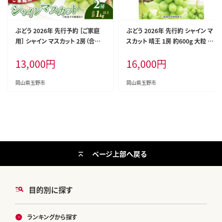
ぶどう 2026年 先行予約 ［ご家庭
ぶどう 2026年 先行約 シャイン マ
用］ シャイン マスカット 2房（合計1
スカット 晴王 1房 約600g 大粒 種
kg以上） ブドウ 葡萄 岡山県産 国
無し ブドウ 葡萄 岡山県産 国産 フ
13,000
円
16,000
円
産 フルーツ 果物 OEC KINGDOM
ルーツ 果物 ギフト 橋田商店
ぶどう家 果物類
岡山県玉野市
岡山県玉野市
ページ上部へ戻る
目的別に探す
ランキングから探す