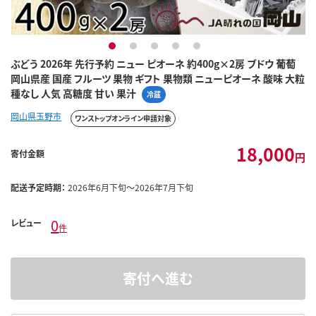
1
2
3
4
5
ぶどう 2026年 先行予約 ニュー ピオーネ 約400g×2房 ブドウ 葡萄
岡山県産 国産 フルーツ 果物 ギフト 果物類 ニューピオーネ 酸味 大粒
種なし 人気 高糖度 甘い 果汁
冷蔵
岡山県玉野市
ワンストップオンライン申請対象
18,000
寄付金額
円
配送予定時期：
2026年6月下旬～2026年7月下旬
0
レビュー
件
寄付へ進む