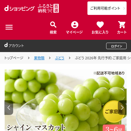
ご利用可能ポイント
検索
マイページ
お気に入り
カート
アカウント
ログイン
トップページ
果物類
ぶどう
ぶどう 2026年 先行予約 ご家庭用 シ