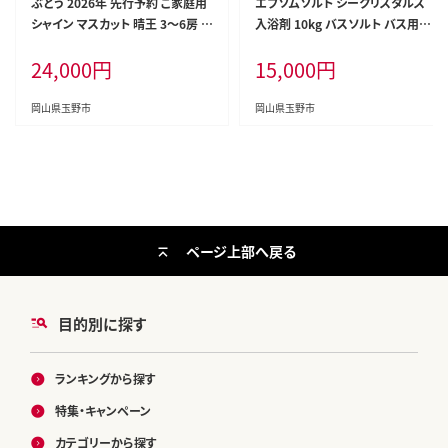
ぶどう 2026年 先行予約 ご家庭用
エプソムソルト シークリスタルス
シャイン マスカット 晴王 3～6房 約
入浴剤 10kg バスソルト バス用品
2kg ブドウ 葡萄 岡山県産 国産 フ
リラックス 硫酸マグネシウム
24,000
円
15,000
円
ルーツ 果物 太陽 美しい 外観 大粒
高糖度 種なし 皮ごと 弾力 食感 美
味しい
岡山県玉野市
岡山県玉野市
ページ上部へ戻る
目的別に探す
ランキングから探す
特集・キャンペーン
カテゴリーから探す