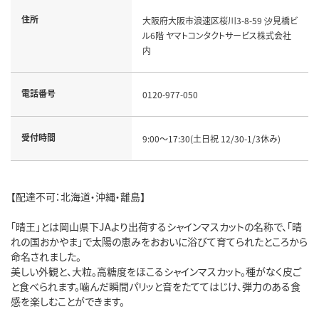
住所
大阪府大阪市浪速区桜川3-8-59 汐見橋ビ
ル6階 ヤマトコンタクトサービス株式会社
内
電話番号
0120-977-050
受付時間
9:00～17:30(土日祝 12/30-1/3休み)
【配達不可：北海道・沖縄・離島】
「晴王」とは岡山県下JAより出荷するシャインマスカットの名称で、「晴
れの国おかやま」で太陽の恵みをおおいに浴びて育てられたところから
命名されました。
美しい外観と、大粒。高糖度をほこるシャインマスカット。種がなく皮ご
と食べられます。噛んだ瞬間パリッと音をたててはじけ、弾力のある食
感を楽しむことができます。