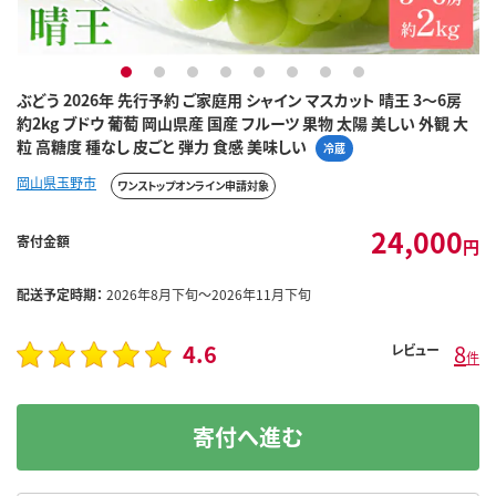
1
2
3
4
5
6
7
8
ぶどう 2026年 先行予約 ご家庭用 シャイン マスカット 晴王 3～6房
約2kg ブドウ 葡萄 岡山県産 国産 フルーツ 果物 太陽 美しい 外観 大
粒 高糖度 種なし 皮ごと 弾力 食感 美味しい
冷蔵
岡山県玉野市
ワンストップオンライン申請対象
24,000
寄付金額
円
配送予定時期：
2026年8月下旬～2026年11月下旬
4.6
8
レビュー
件
寄付へ進む