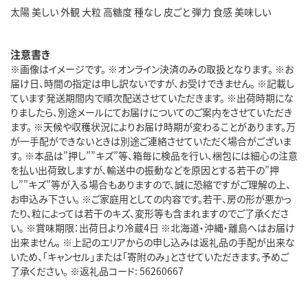
太陽 美しい 外観 大粒 高糖度 種なし 皮ごと 弾力 食感 美味しい
注意書き
※画像はイメージです。 ※オンライン決済のみの取扱となります。 ※お
届け日、時間の指定は申し訳ないですが、お受けできません。 ※記載し
ています発送期間内で順次配送させていただきます。 ※出荷時期にな
りましたら、別途メールにてお届けについてのご案内をさせていただき
ます。 ※天候や収穫状況によりお届け時期が変わることがあります。万
が一手配ができないときは別途ご連絡させていただく場合がございま
す。 ※本品は”押し””キズ”等、箱毎に検品を行い、梱包には細心の注意
を払い出荷致しますが、輸送中の振動などを原因とする若干の”押
し””キズ”等が入る場合もありますので、誠に恐縮ですがご理解の上、
お申込み下さい。 ※ご家庭用としての内容です。若干、房の形が悪かっ
たり、粒によっては若干のキズ、変形等も含まれますのでご了承くださ
い。 ※賞味期限：出荷日より冷蔵4日 ※北海道・沖縄・離島へはお届け
出来ません。 ※上記のエリアからの申し込みは返礼品の手配が出来な
いため、「キャンセル」または「寄附のみ」とさせていただきます。予めご
了承ください。 ※返礼品コード: 56260667