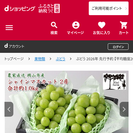
ご利用可能ポイント
検索
マイページ
お気に入り
カート
アカウント
ログイン
トップページ
果物類
ぶどう
ぶどう 2026年 先行予約 【平均糖度20