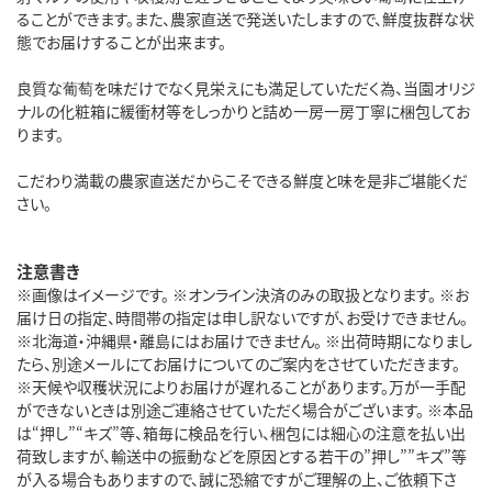
ることができます。また、農家直送で発送いたしますので、鮮度抜群な状
態でお届けすることが出来ます。
良質な葡萄を味だけでなく見栄えにも満足していただく為、当園オリジ
ナルの化粧箱に緩衝材等をしっかりと詰め一房一房丁寧に梱包してお
ります。
こだわり満載の農家直送だからこそできる鮮度と味を是非ご堪能くだ
さい。
注意書き
※画像はイメージです。 ※オンライン決済のみの取扱となります。 ※お
届け日の指定、時間帯の指定は申し訳ないですが、お受けできません。
※北海道・沖縄県・離島にはお届けできません。 ※出荷時期になりまし
たら、別途メールにてお届けについてのご案内をさせていただきます。
※天候や収穫状況によりお届けが遅れることがあります。万が一手配
ができないときは別途ご連絡させていただく場合がございます。 ※本品
は“押し”“キズ”等、箱毎に検品を行い、梱包には細心の注意を払い出
荷致しますが、輸送中の振動などを原因とする若干の”押し””キズ”等
が入る場合もありますので、誠に恐縮ですがご理解の上、ご依頼下さ