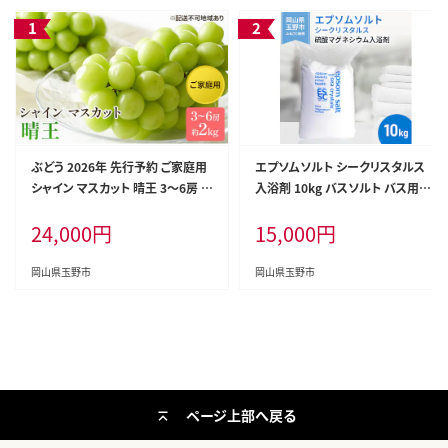
ぶどう 2026年 先行予約 ご家庭用
エプソムソルト シークリスタルス
シャイン マスカット 晴王 3～6房 約
入浴剤 10kg バスソルト バス用品
2kg ブドウ 葡萄 岡山県産 国産 フ
リラックス 硫酸マグネシウム
24,000
円
15,000
円
ルーツ 果物 太陽 美しい 外観 大粒
高糖度 種なし 皮ごと 弾力 食感 美
味しい
岡山県玉野市
岡山県玉野市
ページ上部へ戻る