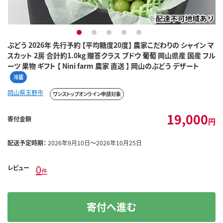
1
2
3
4
5
ぶどう 2026年 先行予約 【平均糖度20度】 農家こだわりの シャイン マ
スカット 2房 合計約1.0kg 贈答クラス ブドウ 葡萄 岡山県産 国産 フル
ーツ 果物 ギフト 【 Nini farm 農家 直送 】 岡山のぶどう デザート
冷蔵
岡山県玉野市
ワンストップオンライン申請対象
19,000
寄付金額
円
配送予定時期：
2026年9月10日～2026年10月25日
0
レビュー
件
寄付へ進む