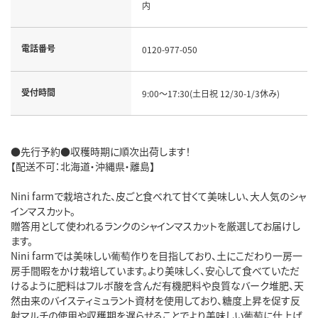
内
電話番号
0120-977-050
受付時間
9:00～17:30(土日祝 12/30-1/3休み)
●先行予約●収穫時期に順次出荷します！
【配送不可：北海道・沖縄県・離島】
Nini farmで栽培された、皮ごと食べれて甘くて美味しい、大人気のシャ
インマスカット。
贈答用として使われるランクのシャインマスカットを厳選してお届けし
ます。
Nini farmでは美味しい葡萄作りを目指しており、土にこだわり一房一
房手間暇をかけ栽培しています。より美味しく、安心して食べていただ
けるように肥料はフルボ酸を含んだ有機肥料や良質なバーク堆肥、天
然由来のバイスティミュラント資材を使用しており、糖度上昇を促す反
射マルチの使用や収穫期を遅らせることでより美味しい葡萄に仕上げ