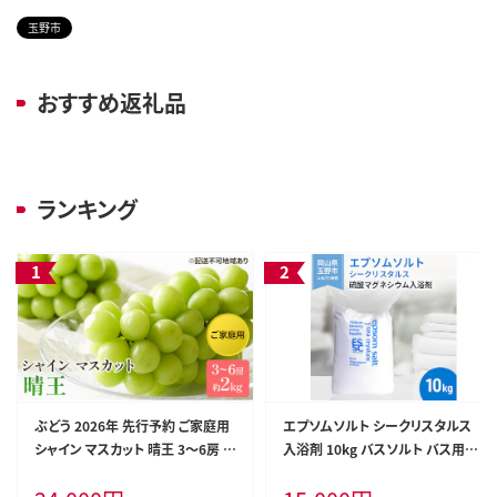
玉野市
おすすめ返礼品
ランキング
ぶどう 2026年 先行予約 ご家庭用
エプソムソルト シークリスタルス
シャイン マスカット 晴王 3～6房 約
入浴剤 10kg バスソルト バス用品
2kg ブドウ 葡萄 岡山県産 国産 フ
リラックス 硫酸マグネシウム
ルーツ 果物 太陽 美しい 外観 大粒