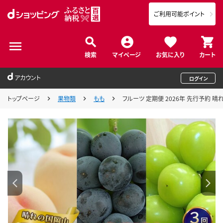
ご利用可能ポイント
検索
マイページ
お気に入り
カート
アカウント
ログイン
トップページ
果物類
もも
フルーツ 定期便 2026年 先行予約 晴