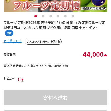
1
2
3
4
5
6
フルーツ 定期便 2026年 先行予約 晴れの国 岡山 の 定期フルーツ定
期便 3回コース 桃 もも 葡萄 ブドウ 岡山県産 国産 セット ギフト
冷蔵
岡山県玉野市
ワンストップオンライン申請対象
44,000
寄付金額
円
配送予定時期：
2026年7月上旬～2026年9月下旬
0
レビュー
件
寄付へ進む