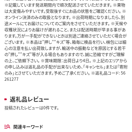
※記載しています発送期間内で順次配送させていただきます。 ※果物
は大変傷みやすいです。受取後すぐにお品の状態をご確認ください。 ※
オンライン決済のみの取扱となります。 ※出荷時期になりましたら、別
途メールにてお届けについてのご案内をさせていただきます。 ※天候や
収穫状況によりお届けが遅れること、または配送時期が早まる事があ
ります。万が一手配ができないときは別途ご連絡させていただく場合が
ございます。 ※本品は”押し””キズ”等、箱毎に検品を行い、梱包には細
心の注意を払い出荷致しますが、輸送中の振動などを原因とする若干
の”押し””キズ”等が入る場合もありますので、誠に恐縮ですがご理解
の上、ご依頼下さい。 ※賞味期限：出荷日より4日。 ※上記のエリアから
の申し込みは返礼品の手配が出来ないため、「キャンセル」または「寄附
のみ」とさせていただきます。予めご了承ください。 ※返礼品コード: 56
261277
返礼品レビュー
投稿されたレビューは0件です。
関連キーワード