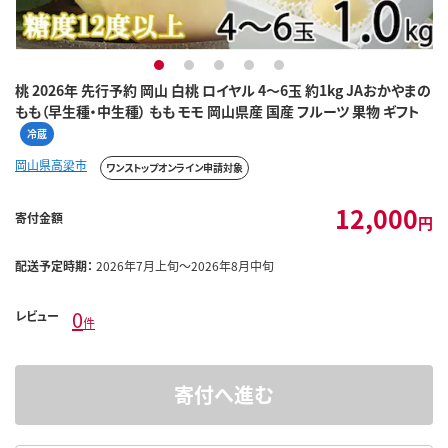
1
2
3
4
5
桃 2026年 先行予約 岡山 白桃 ロイヤル 4～6玉 約1kg JAおかやまの
もも（早生種・中生種） もも モモ 岡山県産 国産 フルーツ 果物 ギフト
冷蔵
岡山県高梁市
ワンストップオンライン申請対象
12,000
寄付金額
円
配送予定時期：
2026年7月上旬～2026年8月中旬
0
レビュー
件
寄付へ進む