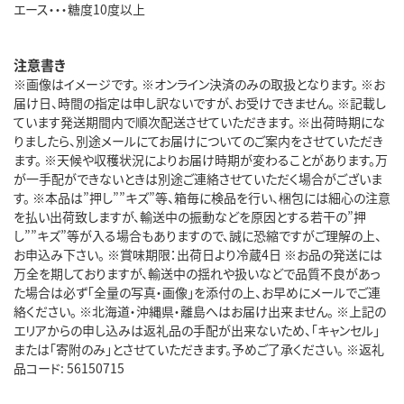
エース・・・糖度10度以上
注意書き
※画像はイメージです。 ※オンライン決済のみの取扱となります。 ※お
届け日、時間の指定は申し訳ないですが、お受けできません。 ※記載し
ています発送期間内で順次配送させていただきます。 ※出荷時期にな
りましたら、別途メールにてお届けについてのご案内をさせていただき
ます。 ※天候や収穫状況によりお届け時期が変わることがあります。万
が一手配ができないときは別途ご連絡させていただく場合がございま
す。 ※本品は”押し””キズ”等、箱毎に検品を行い、梱包には細心の注意
を払い出荷致しますが、輸送中の振動などを原因とする若干の”押
し””キズ”等が入る場合もありますので、誠に恐縮ですがご理解の上、
お申込み下さい。 ※賞味期限：出荷日より冷蔵4日 ※お品の発送には
万全を期しておりますが、輸送中の揺れや扱いなどで品質不良があっ
た場合は必ず「全量の写真・画像」を添付の上、お早めにメールでご連
絡ください。 ※北海道・沖縄県・離島へはお届け出来ません。 ※上記の
エリアからの申し込みは返礼品の手配が出来ないため、「キャンセル」
または「寄附のみ」とさせていただきます。予めご了承ください。 ※返礼
品コード: 56150715