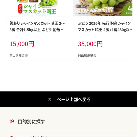
訳あり シャインマスカット 晴王 2～
ぶどう 2026年 先行予約 シャイン
3房 合計1.5kg以上 ぶどう 葡萄 シ
マスカット 晴王 4房 (1房480g以
ャイン マスカット 岡山 岡山県産 桃
上) ブドウ 葡萄 岡山県産 国産 フ
15,000
円
35,000
円
太郎御一行 2026年 先行予約
ルーツ 果物 ギフト
岡山県高梁市
岡山県高梁市
ページ上部へ戻る
目的別に探す