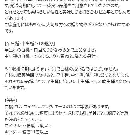
す。発送時期に応じて一番良い品種をご用意させていただきます。
どれをとっても素晴らしい個性と美味しさを持ち合わせ近年とても人気
があります。
ご家庭用にはもちろん、大切な方への贈り物やギフトなどにもおすすめ
です。
【早生種・中生種※1の魅力】
早生種の白桃…口当たりがなめらかで上品な甘さ。
中生種の白桃…とろけるような果肉と、溢れる果汁。
※1 収穫時期によります種別で白桃の品種名ではございません。
白桃は収穫時期でわけると、早生種、中生種、晩生種の3つとなります。
それぞれの品種ごとで、早生種に始まり、中生種、そして晩生種と変わっ
ていきます。
【等級】
白桃には、ロイヤル、キング、エースの3つの等級があります。
それぞれの等級は、糖度により区別されており、品種ごとに糖度と等級
が決められています。
ロイヤル・・・糖度12度以上
キング・・・糖度11度以上