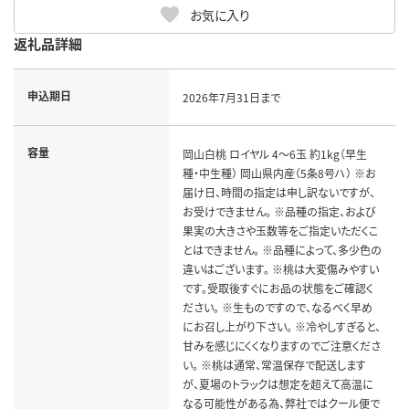
お気に入り
返礼品詳細
申込期日
2026年7月31日まで
容量
岡山白桃 ロイヤル 4～6玉 約1kg（早生
種・中生種） 岡山県内産（5条8号ハ） ※お
届け日、時間の指定は申し訳ないですが、
お受けできません。 ※品種の指定、および
果実の大きさや玉数等をご指定いただくこ
とはできません。 ※品種によって、多少色の
違いはございます。 ※桃は大変傷みやすい
です。受取後すぐにお品の状態をご確認く
ださい。 ※生ものですので、なるべく早め
にお召し上がり下さい。 ※冷やしすぎると、
甘みを感じにくくなりますのでご注意くださ
い。 ※桃は通常、常温保存で配送します
が、夏場のトラックは想定を超えて高温に
なる可能性がある為、弊社ではクール便で