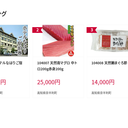
ング
 ホテルなはり ご宿
104007 天然南マグロ 中ト
104008 天然鮪まぐろ節
ロ200g赤身200g
0
円
25,000
円
14,000
円
町
高知県奈半利町
高知県奈半利町