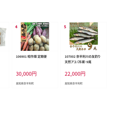
106901 昭作畑 定期便
107002 奈半利川の友釣り
天然アユ（冷凍）９尾
30,000
円
22,000
円
高知県奈半利町
高知県奈半利町