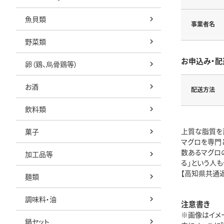
魚貝類
事業者名
野菜類
お申込み・配
卵（鶏、烏骨鶏等）
お酒
配送方法
飲料類
上質な脂質を
菓子
マグロを専門
数あるマグロ
加工品等
る」という人
【高知県共通
麺類
調味料・油
注意書き
※画像はイメ
鍋セット