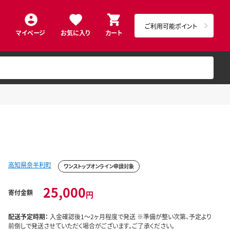
ご利用可能ポイント
マイページ
お気に入り
カート
高知県奈半利町
ワンストップオンライン申請対象
25,000
寄付金額
円
配送予定時期：
入金確認後1～2ヶ月程度で発送 ※準備が整い次第、予定より
前倒しで発送させていただく場合がございます。ご了承ください。