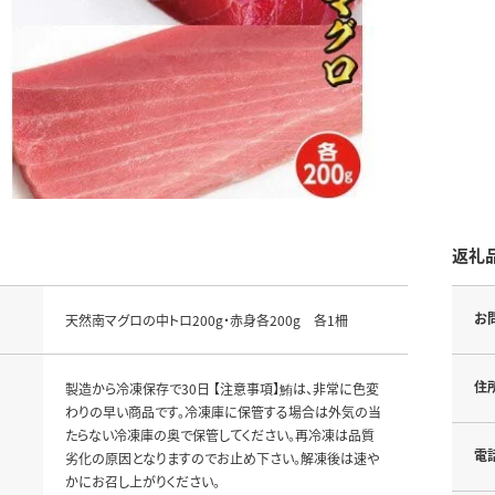
返礼
お
天然南マグロの中トロ200g・赤身各200g 各1柵
住
製造から冷凍保存で30日 【注意事項】鮪は、非常に色変
わりの早い商品です。冷凍庫に保管する場合は外気の当
たらない冷凍庫の奥で保管してください。再冷凍は品質
電
劣化の原因となりますのでお止め下さい。解凍後は速や
かにお召し上がりください。