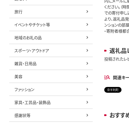
内にメールに
ください。（
旅行
での寄付申し込
より、返礼品発
イベントやチケット等
ンションの部
・寄附者様都
地域のお礼の品
返礼品
スポーツ・アウトドア
投稿されたレ
雑貨・日用品
美容
関連キ
ファッション
奈半利町
家具・工芸品・装飾品
おすす
感謝状等