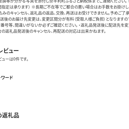
破損等が分かる写真を添付し奈半利町ふるさと納税係までご連絡ください。
時間指定は承ります） ※長期ご不在等でご都合の悪い場合はお手数をお掛け
みのキャンセル、返礼品の返品、交換、再送はお受けできません。予めご了承く
送後のお届け先変更は、変更区間分が有料（受取人様ご負担）となりますので、
屋番号等、間違いがないか必ずご確認ください。 ・返礼品発送後に配送先を
合の返礼品発送後のキャンセル、再配送の対応は出来かねます。
レビュー
ビューは0件です。
ーワード
め返礼品