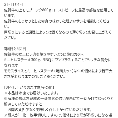
２回目と4回目
佐賀牛の上モモブロック800ｇローストビーフに最高の部位を使用して
います。
佐賀牛のしっかりとした赤身の味わいと程よいサシを堪能してくださ
い。
厚切りにすると調理によっては固くなるので薄く切ってお召し上がりく
ださい。
3回目と5回目
佐賀牛の女王ヒレ肉を焼きやすいように焼肉カット。
ミニヒレステーキ300ｇ、ＢＢＱにワンプラスすることでリッチな気分に
なれます。
モモスライスとミニヒレステーキ(焼肉カット)は牛の個体により若干大
きさが変わりますので、ご了承ください。
【お召し上がりのご注意/その他】
※本品は冷凍でお届けいたします。
※解凍の際は冷蔵庫の一番冷気の強い場所にて一晩かけてゆっくりと
解凍していただけますと
お肉の負担少なく美味しく召し上がっていただけます。
※職人が一枚一枚手切りしますので、個体により形が不揃いになる場