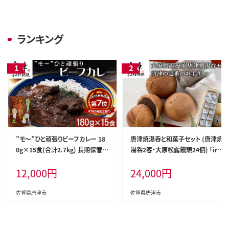
ランキング
”モ～”ひと頑張りビーフカレー 18
唐津焼湯呑と和菓子セット (唐津焼
0g×15食(合計2.7kg) 長期保管
湯呑2客・大原松露饅頭24個) 「iro
簡単調理 欧風カレー
doriからつお土産セット」
12,000
円
24,000
円
佐賀県唐津市
佐賀県唐津市