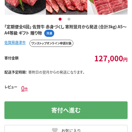
1
2
「定期便全6回」 佐賀牛 赤身づくし 寄附翌月から発送 (合計3kg) A5～
A4等級 ギフト 贈り物
冷凍
佐賀県唐津市
ワンストップオンライン申請対象
127,000
寄付金額
円
配送予定時期：
寄附日の翌月からの発送になります。
0
レビュー
件
寄付へ進む
お気に入り