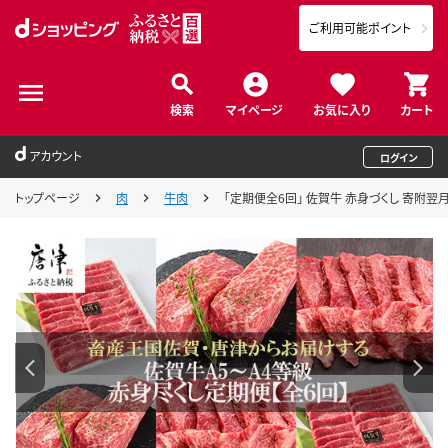
ご利用可能ポイント
検索
マイページ
お気に入り
カート
アカウント
ログイン
トップページ
肉
牛肉
「定期便全6回」 佐賀牛 赤身づくし 寄附翌月か