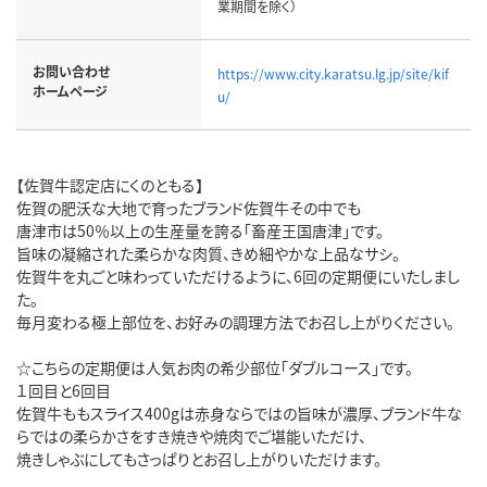
業期間を除く）
お問い合わせ
https://www.city.karatsu.lg.jp/site/kif
ホームページ
u/
【佐賀牛認定店にくのともる】
佐賀の肥沃な大地で育ったブランド佐賀牛その中でも
唐津市は50％以上の生産量を誇る「畜産王国唐津」です。
旨味の凝縮された柔らかな肉質、きめ細やかな上品なサシ。
佐賀牛を丸ごと味わっていただけるように、6回の定期便にいたしまし
た。
毎月変わる極上部位を、お好みの調理方法でお召し上がりください。
☆こちらの定期便は人気お肉の希少部位「ダブルコース」です。
１回目と6回目
佐賀牛ももスライス400gは赤身ならではの旨味が濃厚、ブランド牛な
らではの柔らかさをすき焼きや焼肉でご堪能いただけ、
焼きしゃぶにしてもさっぱりとお召し上がりいただけます。