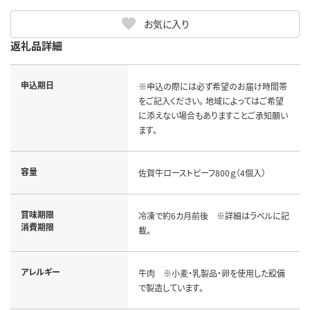
お気に入り
返礼品詳細
申込期日
※申込の際には必ず希望のお届け時間帯
をご記入ください。 地域によってはご希望
に添えない場合もありますことご承知願い
ます。
容量
佐賀牛ローストビーフ800ｇ（4個入）
賞味期限
冷凍で約6カ月前後 ※詳細はラベルに記
消費期限
載。
アレルギー
牛肉 ※小麦・乳製品・卵を使用した設備
で製造しています。