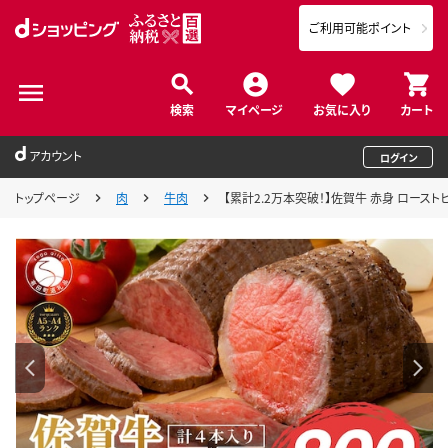
ご利用可能ポイント
検索
マイページ
お気に入り
カート
アカウント
ログイン
トップページ
肉
牛肉
【累計2.2万本突破！】佐賀牛 赤身 ローストビ