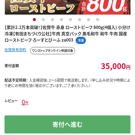
1
2
3
4
5
6
7
8
【累計2.2万本突破！】佐賀牛 赤身 ローストビーフ 800g(4個入) 小分け
冷凍【有田まちづくり公社】牛肉 真空パック 黒毛和牛 和牛 牛肉 国産
ローストビーフ ろーすとびーふ za003
冷凍
佐賀県有田町
ワンストップオンライン申請対象
35,000
寄付金額
円
配送予定時期：
入金確認後、2～3週間で発送致します。 （申し込み状況や時期によ
り更にお時間を頂く場合がございます。ご了承ください。）
0
レビュー
件
寄付へ進む