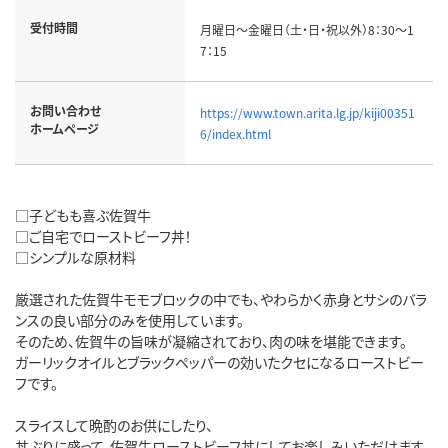
受付時間
月曜日～金曜日（土・日・祝以外）8：30～1
7：15
お問い合わせ
https://www.town.arita.lg.jp/kiji00351
ホームページ
6/index.html
□子どもも喜ぶ佐賀牛
□ご自宅でローストビーフ丼！
□シンプルな原材料
厳選された佐賀牛モモブロックの中でも、やわらかく赤身とサシのバラ
ンスの良い部分のみを使用しています。
そのため、佐賀牛の旨味が凝縮されており、肉の味を堪能できます。
ガーリックオイルとブラックペッパーの効いたクセになるローストビー
フです。
スライスして晩酌のお供にしたり、
丼ぶりに盛って、佐賀牛ローストビーフ丼にしてお楽しみいただけます。