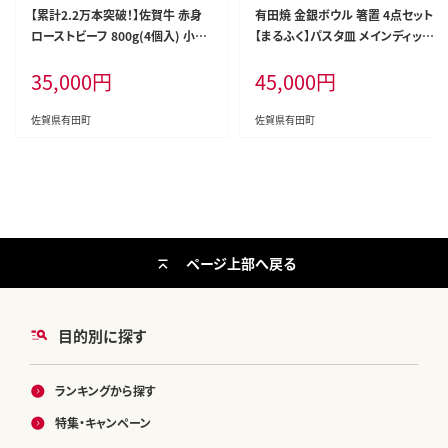
【累計2.2万本突破！】佐賀牛 赤身
有田焼 金銀ボウル 箸置 4点セット
ローストビーフ 800g(4個入) 小分
【まるふく】パスタ皿 メインディッシ
け 冷凍【有田まちづくり公社】牛肉
ュ ボウル ゴールド シルバー モダ
35,000
円
45,000
円
真空パック 黒毛和牛 和牛 牛肉 国
ンなパスタ皿 シンプル箸置 ペアパ
産 ローストビーフ ろーすとびーふ
スタ皿 結婚祝 贈り物 ギフト 金銀
za003
箸置 かわいい箸置 45000円 aq05
佐賀県有田町
佐賀県有田町
2
ページ上部へ戻る
目的別に探す
ランキングから探す
特集・キャンペーン