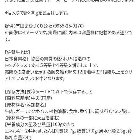
4個入りで計800gをお届けします。
提供：有田まちづくり公社（0955-25-9170）
※画像はイメージです。実際に届く内容は容量欄に記載のある通りで
す。
【佐賀牛とは】
日本食肉格付協会の肉質の格付け５段階中の
トップクラスである５等級と４等級を満たした上で、
霜降りの度合いを示す脂肪交雑（BMS）12段階中の７段階以上をクリ
アしているブランド牛となります。
【保存方法】要冷凍ー１８℃以下で保存すること
【原料原産地】牛肉（国産）
【原材料名・添加物名】
牛肉、ガーリックオイル、植物油脂、食塩、香辛料、調味料（アミノ酸）、
（原材料の一部に大豆を含む）
【栄養成分の量及び熱量】100gあたり
エネルギー244kcal、たんぱく質18.7g、脂質17.0g、炭水化物2.3g、食
塩相当量2.4g