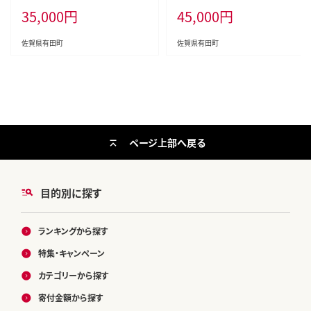
35,000
円
45,000
円
真空パック 黒毛和牛 和牛 牛肉 国
ンなパスタ皿 シンプル箸置 ペアパ
産 ローストビーフ ろーすとびーふ
スタ皿 結婚祝 贈り物 ギフト 金銀
za003
箸置 かわいい箸置 45000円 aq05
佐賀県有田町
佐賀県有田町
2
ページ上部へ戻る
目的別に探す
ランキングから探す
特集・キャンペーン
カテゴリーから探す
寄付金額から探す