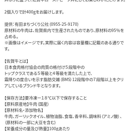
2個入りで計400gをお届けします。
提供：有田まちづくり公社（0955-25-9170）
原材料の牛肉は、佐賀県内で生産されたものであり、原材料の95％を
占める。
※画像はイメージです。実際に届く内容は容量欄に記載のある通りで
す。
【佐賀牛とは】
日本食肉格付協会の肉質の格付け５段階中の
トップクラスである５等級と４等級を満たした上で、
霜降りの度合いを示す脂肪交雑（BMS）12段階中の７段階以上をクリ
アしているブランド牛となります。
【保存方法】要冷凍ー１８℃以下で保存すること
【原料原産地】牛肉（国産）
【原材料名・添加物名】
牛肉、ガーリックオイル、植物油脂、食塩、香辛料、調味料（アミノ酸）、
（原材料の一部に大豆を含む）
【栄養成分の量及び熱量】100gあたり