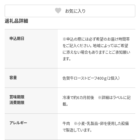
お気に入り
返礼品詳細
申込期日
※申込の際には必ず希望のお届け時間帯
をご記入ください。 地域によってはご希望
に添えない場合もありますことご承知願い
ます。
容量
佐賀牛ローストビーフ400ｇ（2個入）
賞味期限
冷凍で約6カ月前後 ※詳細はラベルに記
消費期限
載。
アレルギー
牛肉 ※小麦・乳製品・卵を使用した設備
で製造しています。