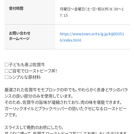
受付時間
月曜日～金曜日（土・日・祝以外）8：30～1
7：15
お問い合わせ
https://www.town.arita.lg.jp/kiji00351
ホームページ
6/index.html
□子どもも喜ぶ佐賀牛
□ご自宅でローストビーフ丼！
□シンプルな原材料
厳選された佐賀牛モモブロックの中でも、やわらかく赤身とサシのバラ
ンスの良い部分のみを使用しています。
そのため、佐賀牛の旨味が凝縮されており、肉の味を堪能できます。
ガーリックオイルとブラックペッパーの効いたクセになるローストビー
フです。
スライスして晩酌のお供にしたり、
丼ぶりに盛って、佐賀牛ローストビーフ丼にしてお楽しみいただけます。