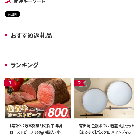
関連キーワード
有田町
おすすめ返礼品
ランキング
【累計2.2万本突破！】佐賀牛 赤身
有田焼 金銀ボウル 箸置 4点セット
ローストビーフ 800g(4個入) 小分
【まるふく】パスタ皿 メインディッシ
け 冷凍【有田まちづくり公社】牛肉
ュ ボウル ゴールド シルバー モダ