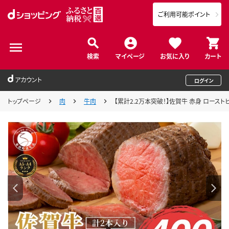
ご利用可能ポイント
検索
マイページ
お気に入り
カート
アカウント
ログイン
トップページ
肉
牛肉
【累計2.2万本突破！】佐賀牛 赤身 ローストビ