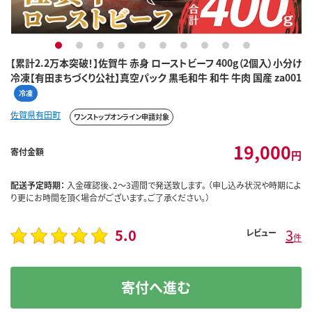
1
2
3
4
5
6
7
8
9
10
【累計2.2万本突破！】佐賀牛 赤身 ローストビーフ 400g（2個入）小分け
冷凍【有田まちづくり公社】真空パック 黒毛和牛 和牛 牛肉 国産 za001
冷凍
佐賀県有田町
ワンストップオンライン申請対象
19,000
寄付金額
円
配送予定時期：
入金確認後、2～3週間で発送致します。 （申し込み状況や時期によ
り更にお時間を頂く場合がございます。ご了承ください。）
5.0
3
レビュー
件
寄付へ進む