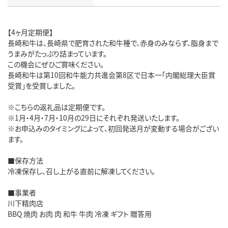
【4ヶ月定期便】
長崎和牛は、長崎県で肥育された和牛種で、赤身のみならず、脂身まで
うまみがたっぷり詰まっています。
この機会にぜひご賞味ください。
長崎和牛は第10回和牛能力共進会第8区で日本一「内閣総理大臣賞
受賞」を受賞しました。
※こちらの返礼品は定期便です。
※1月・4月・7月・10月の29日にそれぞれ発送いたします。
※お申込みのタイミングによって、初回発送月が変動する場合がござい
ます。
■保存方法
冷凍保存し、召し上がる直前に解凍してください。
■事業者
川下精肉店
BBQ 焼肉 お肉 肉 和牛 牛肉 冷凍 ギフト 贈答用