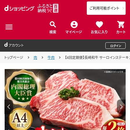
ご利用可能ポイント
検索
マイページ
お気に入り
カート
アカウント
ログイン
トップページ
肉
牛肉
【4回定期便】長崎和牛 サーロインステーキ 2