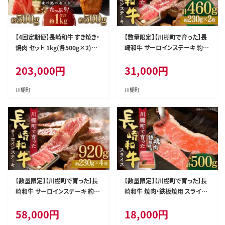
【4回定期便】長崎和牛 すき焼き・
【数量限定】【川棚町で育った】長
焼肉 セット 1kg(各500g×2)×
崎和牛 サーロインステーキ 約2
4回 計4kg【川下精肉店】[OAA0
30g×2枚 総量460g【川下精肉
203,000
円
31,000
円
11] / スライス肉 焼肉用 BBQ バ
店】[OAA012] / 国産牛 黒毛和
ーベキュー やきにく 国産牛 和牛
牛 和牛 さーろいん サーロイン
スライス 国産牛スライス 高級焼
ステーキ肉 ステーキ肉 すてーき
川棚町
川棚町
肉 モモ 黒毛和牛 冷凍 肉 長崎和
サーロイン 贈答 高級サーロイン
牛 贈答
長崎和牛 サーロインステーキ肉
ステーキ
【数量限定】【川棚町で育った】長
【数量限定】【川棚町で育った】長
崎和牛 サーロインステーキ 約2
崎和牛 焼肉・鉄板焼用 スライス
30g×4枚 総量920g【川下精肉
約500g【川下精肉店】[OAA014]
58,000
円
18,000
円
店】[OAA013] / 国産牛 黒毛和
/ スライス肉 焼肉用 BBQ バー
牛 和牛 さーろいん サーロイン
ベキュー やきにく 国産牛 和牛ス