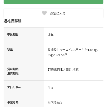
お気に入り
返礼品詳細
申込期日
通年
容量
長崎和牛 サーロインステーキ 計1.84kg2
30g×2枚×4回
賞味期限
【賞味期限】14日間（冷凍）
消費期限
アレルギー
牛肉
事業者名
川下精肉店