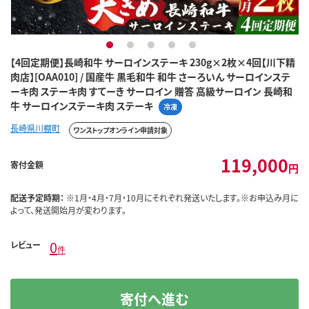
1
2
3
4
5
【4回定期便】長崎和牛 サーロインステーキ 230g×2枚×4回【川下精
肉店】[OAA010] / 国産牛 黒毛和牛 和牛 さーろいん サーロインステ
ーキ肉 ステーキ肉 すてーき サーロイン 贈答 高級サーロイン 長崎和
牛 サーロインステーキ肉 ステーキ
冷凍
長崎県川棚町
ワンストップオンライン申請対象
119,000
寄付金額
円
配送予定時期：
※1月・4月・7月・10月にそれぞれ発送いたします。※お申込み月に
よって、発送開始月が変わります。
0
レビュー
件
寄付へ進む