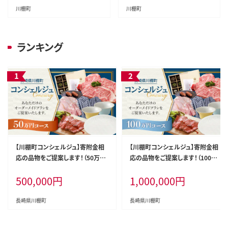
ステーキ肉 ステーキ肉 すてーき
ライス 国産牛スライス 高級焼肉
川棚町
川棚町
サーロイン 贈答 高級サーロイン
モモ 黒毛和牛 冷凍 肉 長崎和牛
長崎和牛 サーロインステーキ肉
贈答
ステーキ
ランキング
【川棚町コンシェルジュ】寄附金相
【川棚町コンシェルジュ】寄附金相
応の品物をご提案します！（50万コ
応の品物をご提案します！（100万
ース） [OZZ006]
コース） [OZZ007]
500,000
円
1,000,000
円
長崎県川棚町
長崎県川棚町