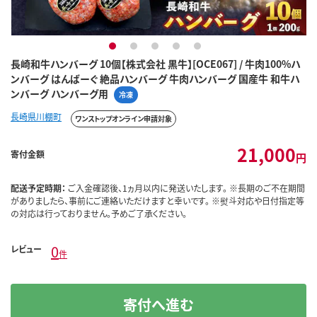
1
2
3
4
5
長崎和牛ハンバーグ 10個【株式会社 黒牛】[OCE067] / 牛肉100%ハ
ンバーグ はんばーぐ 絶品ハンバーグ 牛肉ハンバーグ 国産牛 和牛ハ
ンバーグ ハンバーグ用
冷凍
長崎県川棚町
ワンストップオンライン申請対象
21,000
寄付金額
円
配送予定時期：
ご入金確認後、1ヵ月以内に発送いたします。 ※長期のご不在期間
がありましたら、事前にご連絡いただけますと幸いです。 ※熨斗対応や日付指定等
の対応は行っておりません。予めご了承ください。
0
レビュー
件
寄付へ進む