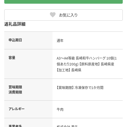
お気に入り
返礼品詳細
申込期日
通年
容量
A3～A4等級 長崎和牛ハンバーグ 10個(1
個あたり200g) 【原料原産地】 長崎県産
【加工地】 長崎県
賞味期限
【賞味期限】 冷凍保存で1か月間
消費期限
アレルギー
牛肉
事業者名
株式会社 黒牛