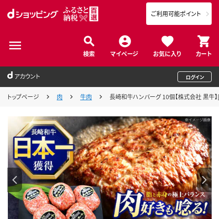
ご利用可能ポイント
検索
マイページ
お気に入り
カート
アカウント
ログイン
トップページ
肉
牛肉
長崎和牛ハンバーグ 10個【株式会社 黒牛】[