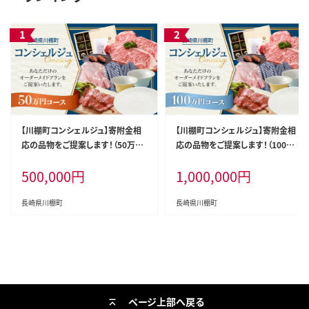
【川棚町コンシェルジュ】寄附金相
【川棚町コンシェルジュ】寄附金相
応の品物をご提案します！（50万コ
応の品物をご提案します！（100万
ース） [OZZ006]
コース） [OZZ007]
500,000
円
1,000,000
円
長崎県川棚町
長崎県川棚町
ページ上部へ戻る