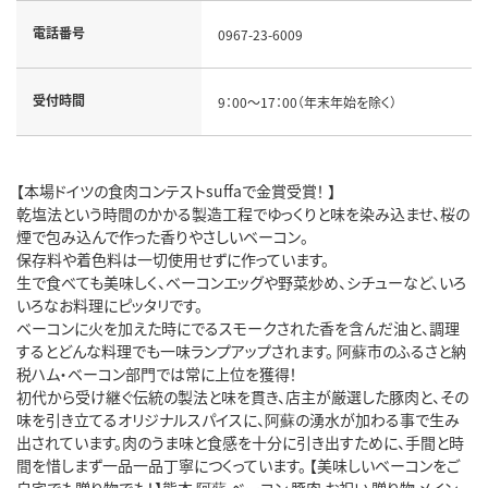
電話番号
0967-23-6009
受付時間
9：00～17：00（年末年始を除く）
【本場ドイツの食肉コンテストsuffaで金賞受賞！ 】
乾塩法という時間のかかる製造工程でゆっくりと味を染み込ませ、桜の
煙で包み込んで作った香りやさしいベーコン。
保存料や着色料は一切使用せずに作っています。
生で食べても美味しく、ベーコンエッグや野菜炒め、シチューなど、いろ
いろなお料理にピッタリです。
ベーコンに火を加えた時にでるスモークされた香を含んだ油と、調理
するとどんな料理でも一味ランプアップされます。 阿蘇市のふるさと納
税ハム・ベーコン部門では常に上位を獲得！
初代から受け継ぐ伝統の製法と味を貫き、店主が厳選した豚肉と、その
味を引き立てるオリジナルスパイスに、阿蘇の湧水が加わる事で生み
出されています。肉のうま味と食感を十分に引き出すために、手間と時
間を惜しまず一品一品丁寧につくっています。 【美味しいベーコンをご
自宅でも贈り物でも！】熊本 阿蘇 ベーコン 豚肉 お祝い 贈り物 メイン