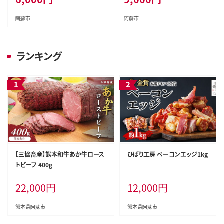
阿蘇市
阿蘇市
ランキング
【三協畜産】熊本和牛あか牛ロース
ひばり工房 ベーコンエッジ1kg
トビーフ 400g
22,000
円
12,000
円
熊本県阿蘇市
熊本県阿蘇市