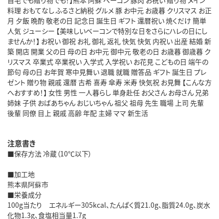
料理 おもてなし ふるさと納税 グルメ 豚 お中元 お歳暮 クリスマス お正
月 夕飯 晩酌 敬老の日 記念日 誕生日 ギフト 還暦祝い 焼くだけ 簡単
人気 ジューシー 【美味しいベーコンで特別な日をさらにハレの日にし
ませんか！】 お祝い 御祝 お礼 御礼 返礼 快気 快気 内祝い 出産 結婚 新
築 開店 開業 父の日 母の日 お中元 御中元 敬老の日 お歳暮 御歳暮 ク
リスマス 卒業式 卒業祝い 入学式 入学祝い お花見 こどもの日 端午の
節句 母の日 お年賀 寒中見舞い 退職 就職 贈答品 ギフト 誕生日 プレ
ゼント 贈り物 親戚 還暦 古希 喜寿 傘寿 米寿 快気祝 お見舞 【こんな方
へおすすめ！】 女性 男性 一人暮らし 単身赴任 お父さん お母さん 兄弟
姉妹 子供 おばあちゃん おじいちゃん 祖父 祖母 先生 職場 上司 先輩
後輩 同僚 目上 親戚 高齢 年配 主婦 ママ 新生活
注意書き
■保存方法 冷蔵（10℃以下）
■加工地
熊本県阿蘇市
■栄養成分
100g当たり エネルギー305kcal、たんぱく質21.0g、脂質24.0g、炭水
化物1.3g、食塩相当量1.7g