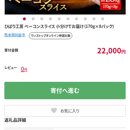
1
2
3
4
5
6
7
8
9
10
ひばり工房 ベーコンスライス 小分けでお届け（170g×8パック）
熊本県阿蘇市
ワンストップオンライン申請対象
22,000
寄付金額
円
0
レビュー
件
寄付へ進む
お気に入り
返礼品詳細