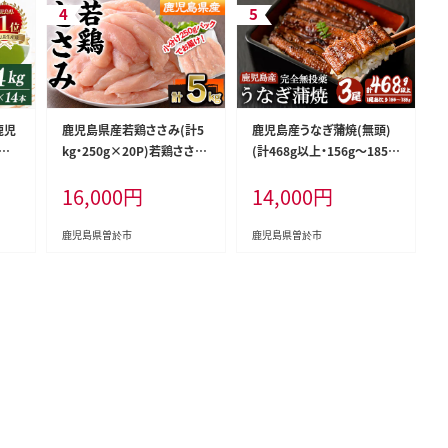
鹿児
鹿児島県産若鶏ささみ(計5
鹿児島産うなぎ蒲焼(無頭)
人
kg・250g×20P)若鶏ささみ
(計468g以上・156g～185g
の
冷凍【株式会社羽根】A577-v
×3尾) 鰻 蒲焼き 真空パック
16,000
円
14,000
円
14
01
【株式会社財宝】A1117-v01
茶緑
v0
鹿児島県曽於市
鹿児島県曽於市