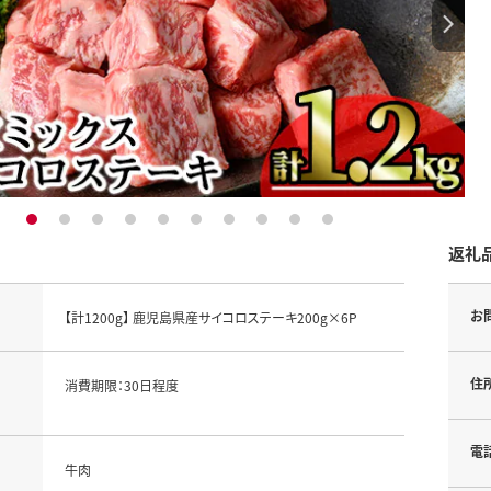
1
2
3
4
5
6
7
8
9
10
返礼
お
【計1200g】 鹿児島県産サイコロステーキ200g×6P
住
消費期限：30日程度
電
牛肉