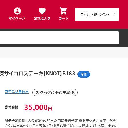
ご利用可能ポイント
マイページ
お気に入り
カート
サイコロステーキ【KNOT】B183
冷凍
鹿児島県曽於市
ワンストップオンライン申請対象
35,000
寄付金額
円
配送予定時期：
入金確認後、60日以内に発送予定 ※お申込みが集中した場
合や、年末年始（11月～翌年2月）を含む繁忙期には、通常よりもお届けまでに