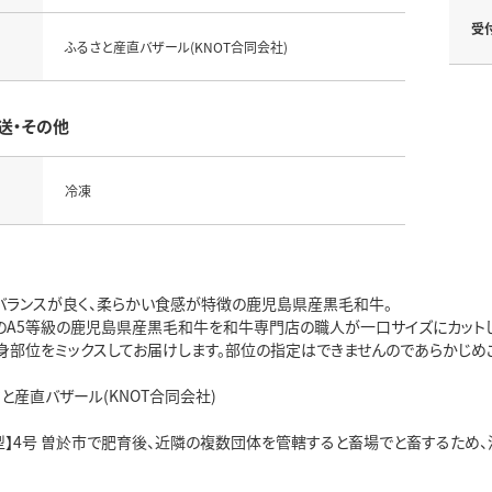
受
ふるさと産直バザール(KNOT合同会社)
送・その他
冷凍
バランスが良く、柔らかい食感が特徴の鹿児島県産黒毛和牛。
のA5等級の鹿児島県産黒毛和牛を和牛専門店の職人が一口サイズにカットし
身部位をミックスしてお届けします。部位の指定はできませんのであらかじめ
と産直バザール(KNOT合同会社)
型】4号 曽於市で肥育後、近隣の複数団体を管轄すると畜場でと畜するため