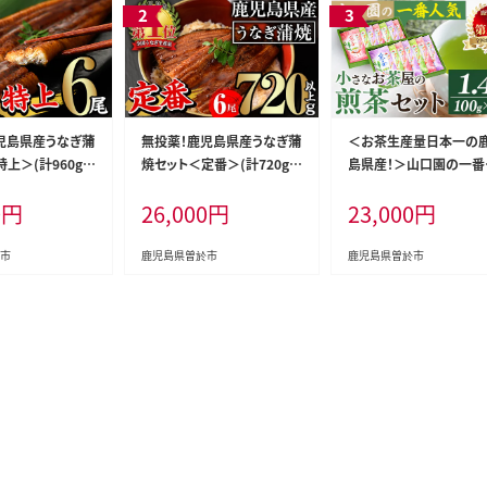
児島県産うなぎ蒲
無投薬！鹿児島県産うなぎ蒲
＜お茶生産量日本一の
上＞(計960g以
焼セット＜定番＞(計720g以
島県産！＞山口園の一番
以上×6尾)タレ・山
上・約120g×6尾)タレ・山椒
気の茶葉！小さいお茶屋
0
円
26,000
円
23,000
円
ぎ蒲焼【西日本養
付き鰻ウナギ国産【西日本養
煎茶セット(煎茶100g×
鰻】B145-v03
本・合計1.4kg)飲料お
茶【お茶の山口園】B108-
市
鹿児島県曽於市
鹿児島県曽於市
1