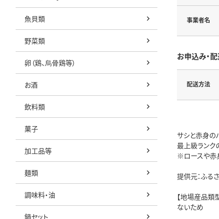
魚貝類
事業者名
野菜類
お申込み・配
卵（鶏、烏骨鶏等）
お酒
配送方法
飲料類
菓子
サシと赤身の
最上級ランク
加工品等
※ロースや赤
麺類
提供元：ふるさ
調味料・油
【地場産品類
ないため
鍋セット