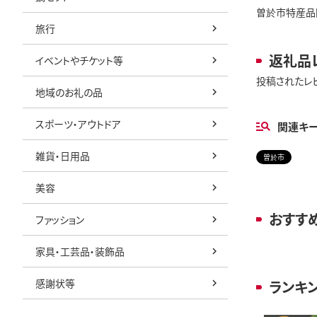
曽於市特産品
旅行
返礼品
イベントやチケット等
投稿されたレ
地域のお礼の品
スポーツ・アウトドア
関連キ
雑貨・日用品
曽於市
美容
おすす
ファッション
家具・工芸品・装飾品
感謝状等
ランキ