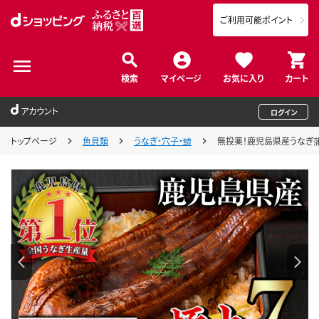
ご利用可能ポイント
検索
マイページ
お気に入り
カート
アカウント
ログイン
トップページ
魚貝類
うなぎ・穴子・鱧
無投薬！鹿児島県産うなぎ蒲焼セ