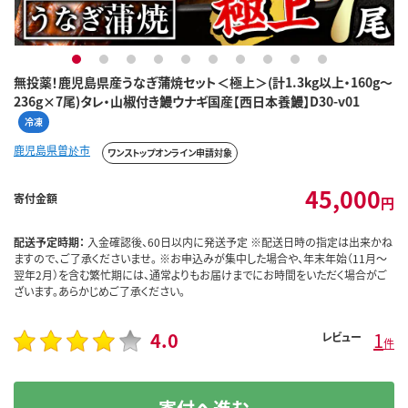
1
2
3
4
5
6
7
8
9
10
無投薬！鹿児島県産うなぎ蒲焼セット＜極上＞(計1.3kg以上・160g～
236g×7尾)タレ・山椒付き鰻ウナギ国産【西日本養鰻】D30-v01
冷凍
鹿児島県曽於市
ワンストップオンライン申請対象
45,000
寄付金額
円
配送予定時期：
入金確認後、60日以内に発送予定 ※配送日時の指定は出来かね
ますので、ご了承くださいませ。 ※お申込みが集中した場合や、年末年始（11月～
翌年2月）を含む繁忙期には、通常よりもお届けまでにお時間をいただく場合がご
ざいます。あらかじめご了承ください。
4.0
1
レビュー
件