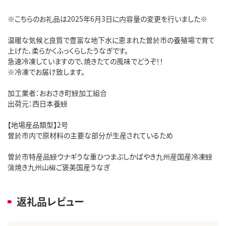
※こちらのお礼品は2025年6月3日に内容量の変更を行いました※
温暖な気候と良質で豊富な地下水に恵まれた曽於市の養殖場で育て
上げた、柔らかくふっくらしたうなぎです。
急速冷凍していますので、焼きたての風味でどうぞ！！
※冷凍でお届け致します。
加工業者：おおさき町鰻加工組合
出荷元：西日本養鰻
【地場産品類型】2号
曽於市内で原材料の主要な部分が生産されているため
曽於市特産品鰻ウナギうな重ひつまぶしかばやき九州産国産冷凍鰻
蒲焼き九州山椒ご褒美国産うなぎ
返礼品レビュー