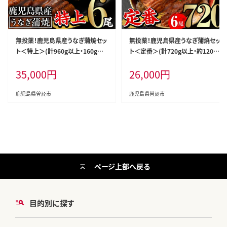
無投薬！鹿児島県産うなぎ蒲焼セッ
無投薬！鹿児島県産うなぎ蒲焼セッ
ト＜特上＞(計960g以上・160g以
ト＜定番＞(計720g以上・約120g
上×6尾)タレ・山椒付鰻うなぎ蒲焼
×6尾)タレ・山椒付き鰻ウナギ国産
35,000
円
26,000
円
【西日本養鰻】C7-v02
【西日本養鰻】B145-v03
鹿児島県曽於市
鹿児島県曽於市
ページ上部へ戻る
目的別に探す