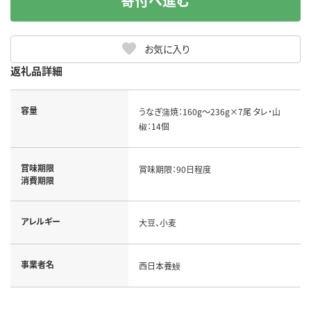
寄付へ進む
お気に入り
返礼品詳細
容量
うなぎ蒲焼：160g～236g×7尾 タレ・山
椒：14個
賞味期限
賞味期限：90日程度
消費期限
アレルギー
大豆、小麦
事業者名
西日本養鰻