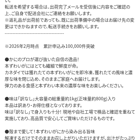
転送を希望する場合は、出荷完了メールを受信後に内容をご確認の
上、ご自身で配送会社にご連絡をお願いします。

※返礼品が出荷前であっても、既に出荷準備中の場合はお届け先の変
更はできかねますので、転送手続きをお願いします。

--------------------------------------

※2026年2月時点　累計申込み100,000件突破

●かにのプロが選び抜いた自信の逸品！

本ずわいがにはとても繊細で鮮度が命。

カネダイでは獲れたての本ずわいがにを即冷凍、獲れたての風味と濃
厚な味を閉じ込め、そのままご家庭へお届けします。

弾力のある食感と本ずわい本来の濃厚な味をお楽しみください。

●味は「訳なし」大容量の総重量約1kg(正味量約800g)入り

本品は訳あり・お得仕様となっております。

味は「訳なし」で身入りも十分！ 現地や自社工場で検品と確認を重ねて
実施しており、高品質で安心してご賞味いただけるものです。

●殻まで愛して！本ずわいがにから染み出る旨味

解凍するだけでそのままお召し上がりいただけますが、出汁がたっぷり