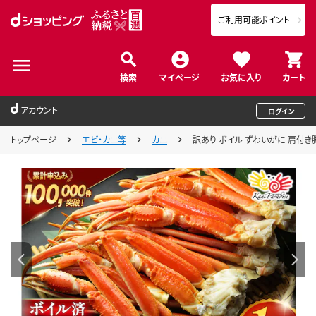
ご利用可能ポイント
検索
マイページ
お気に入り
カート
アカウント
ログイン
トップページ
エビ・カニ等
カニ
訳あり ボイル ずわいがに 肩付き脚 