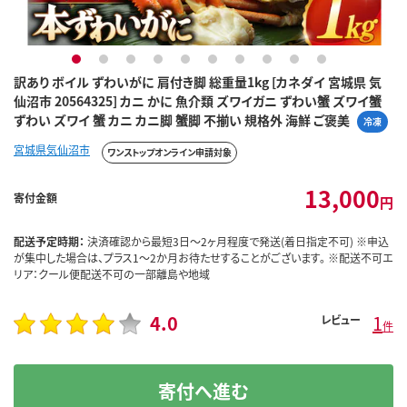
1
2
3
4
5
6
7
8
9
10
訳あり ボイル ずわいがに 肩付き脚 総重量1kg [カネダイ 宮城県 気
仙沼市 20564325] カニ かに 魚介類 ズワイガニ ずわい蟹 ズワイ蟹
ずわい ズワイ 蟹 カニ カニ脚 蟹脚 不揃い 規格外 海鮮 ご褒美
冷凍
宮城県気仙沼市
ワンストップオンライン申請対象
13,000
寄付金額
円
配送予定時期：
決済確認から最短3日～2ヶ月程度で発送(着日指定不可) ※申込
が集中した場合は、プラス1～2か月お待たせすることがございます。 ※配送不可エ
リア：クール便配送不可の一部離島や地域
4.0
1
レビュー
件
寄付へ進む