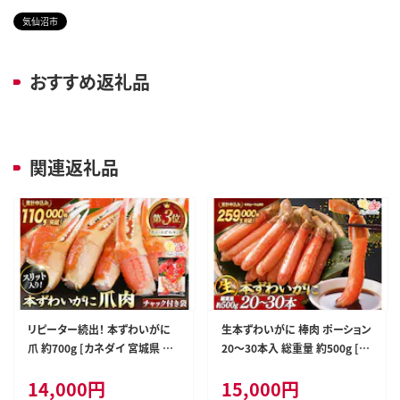
気仙沼市
おすすめ返礼品
関連返礼品
リピーター続出！ 本ずわいがに
生本ずわいがに 棒肉 ポーション
爪 約700g [カネダイ 宮城県 気
20～30本入 総重量 約500g [カ
仙沼市 20564321] 蟹 かに カニ
ネダイ 宮城県 気仙沼市 20564
14,000
円
15,000
円
ずわいがに ズワイガニ ずわい蟹
322] むき身 カニ かに 生 ずわい