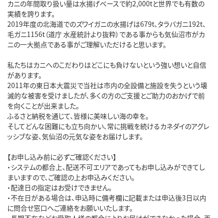
カニの年間取り扱い量は水揚げベースで約2,000tと世界でも有数の
実績を誇ります。

2019年度の北海道でのズワイガニの水揚げは679t、タラバガニ192t、
毛ガニ1156t（道庁 水産統計より抜粋）である事からも気仙沼市がカ
ニの一大拠点である事がご理解いただけると思います。

私たちはカニへのこだわりはどこにも負けないという強い想いと自信
があります。

2011年の東日本大震災で当社は市内の全設備と施設を失うという壊
滅的な被害を受けましたが、多くの方のご支援とご助力のおかげで前
を向くことが出来ました。

ふるさと納税を通じて、皆様に美味しい海の幸を。

そしてどんな困難にも立ち向かい、常に挑戦を続けるカネダイのアグレ
ッシブな姿、気仙沼の元気な姿をお届けします。

【お申し込み前に必ずご確認ください】

・システムの都合上、配送不可エリアであってもお申し込みができてし
まいますので、ご確認の上お申込みください。

・配達日の指定はお受けできません。

・不在日がある場合は、申込時に備考欄に記載または申込後3日以内
に問合せ窓口へご連絡をお願いいたします。

・長期不在などお受取人様の都合によりお届けができなかった場合、再