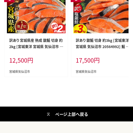
訳あり 宮城県産 熟成 銀鮭 切身 約
訳あり 銀鮭 切身 約3kg [宮城東洋
2kg [宮城東洋 宮城県 気仙沼市 2
宮城県 気仙沼市 20564992] 鮭 魚
0563343] 鮭 海鮮 魚介類 国産 さ
介類 海鮮 訳アリ 規格外 不揃い さ
12,500
円
17,500
円
け 鮭 甘口 サケ 鮭切身 シャケ 切り
け サケ 鮭切身 シャケ 切り身 冷凍
身 冷凍 おかず 弁当 支援 事業者支
家庭用 おかず 弁当 支援 サーモン
援 サーモン 魚 銀鮭切り身
銀鮭切り身 魚 わけあり
宮城県気仙沼市
宮城県気仙沼市
ページ上部へ戻る