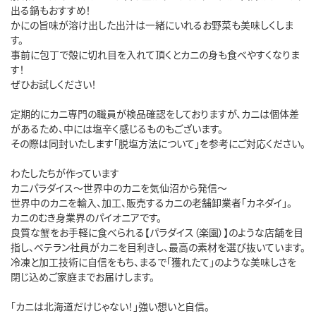
出る鍋もおすすめ！

かにの旨味が溶け出した出汁は一緒にいれるお野菜も美味しくしま
す。

事前に包丁で殻に切れ目を入れて頂くとカニの身も食べやすくなりま
す！

ぜひお試しください！

定期的にカニ専門の職員が検品確認をしておりますが、カニは個体差
があるため、中には塩辛く感じるものもございます。

その際は同封いたします「脱塩方法について」を参考にご対応ください。

わたしたちが作っています

カニパラダイス～世界中のカニを気仙沼から発信～

世界中のカニを輸入、加工、販売するカニの老舗卸業者「カネダイ」。

カニのむき身業界のパイオニアです。

良質な蟹をお手軽に食べられる【パラダイス（楽園）】のような店舗を目
指し、ベテラン社員がカニを目利きし、最高の素材を選び抜いています。

冷凍と加工技術に自信をもち、まるで「獲れたて」のような美味しさを
閉じ込めご家庭までお届けします。

「カニは北海道だけじゃない！」強い想いと自信。
