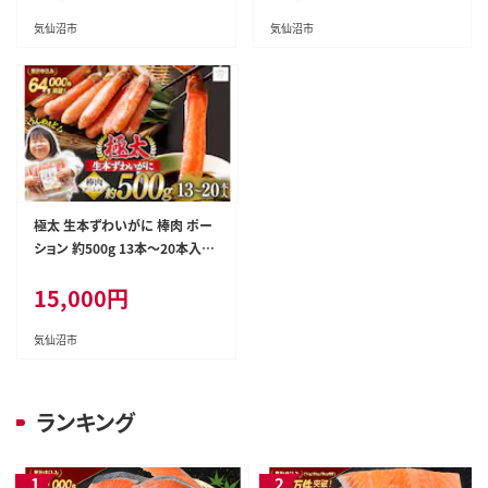
ズワイ蟹 ずわい ズワイ 蟹 カニ
がに ズワイガニ ずわい蟹 ズワ
爪 蟹爪 カニ爪肉 つめ 爪 ボイル
イ蟹 蟹 カニ カニ脚 蟹脚 カニ棒
気仙沼市
気仙沼市
肉 カニ 蟹
極太 生本ずわいがに 棒肉 ポー
ション 約500g 13本～20本入り
殻剥き不要 ! 脚肉のみ ! [カネダ
15,000
円
イ 宮城県 気仙沼市 20564334]
蟹 かに カニ ずわいがに ズワイ
ガニ ずわい蟹 ズワイ蟹 カニ脚
気仙沼市
蟹脚 カニ棒肉
ランキング