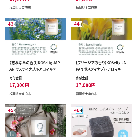
物由来/オールハンドメイド」
植物由来/オールハンドメイド」
福岡県太宰府市
福岡県太宰府市
43
44
【忘れな草の香り】KOSelig JAP
【フリージアの香り】KOSelig JA
AN サスティナブルアロマキャン
PAN サスティナブルアロマキャ
ドル「日本酒瓶からできた地球に
ンドル「日本酒瓶からできた地球
寄付金額
寄付金額
優しいキャンドル/100%植物由
に優しいキャンドル/100%植物
17,000
円
17,000
円
来/オールハンドメイド」
由来/オールハンドメイド」
福岡県太宰府市
福岡県太宰府市
45
46