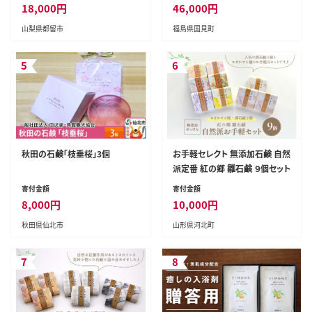
イル 精油 アロマテラピー 森の
18,000
円
46,000
円
香り リラックス効果 草木染め ス
山梨県都留市
福島県国見町
トール
5
6
秋田の石鹸「枝垂桜」3個
お手軽セレクト 無添加石鹸 自然
派定番 紅の郷 雛石鹸 ９個セット
寄付金額
寄付金額
8,000
円
10,000
円
秋田県仙北市
山形県河北町
7
8