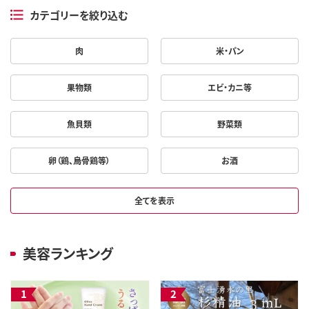
カテゴリーを絞り込む
肉
米・パン
果物類
エビ・カニ等
魚貝類
野菜類
卵（鶏、烏骨鶏等）
お酒
全てを表示
美容ランキング
1
2