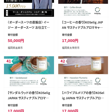
〈オーダースーツの直販店〉 イー
【コーヒーの香り】KOSelig JAP
ジー オーダースーツ お仕立て
AN サスティナブルアロマキャン
補助券 （15,000円）
ドル「日本酒瓶からできた地球に
寄付金額
寄付金額
優しいキャンドル/100%植物由
50,000
円
17,000
円
来/オールハンドメイド」
福岡県嘉麻市
福岡県太宰府市
41
42
【サンダルウッドの香り】KOSelig
【ハワイプルメリアの香り】KOSel
JAPAN サスティナブルアロマキ
ig JAPAN サスティナブルアロマ
ャンドル「日本酒瓶からできた地
キャンドル「日本酒瓶からできた
寄付金額
寄付金額
球に優しいキャンドル/100%植
地球に優しいキャンドル/100%
17,000
円
17,000
円