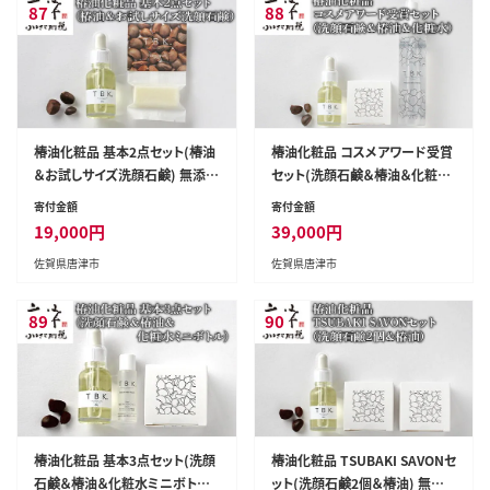
87
88
椿油化粧品 基本2点セット(椿油
椿油化粧品 コスメアワード受賞
＆お試しサイズ洗顔石鹸) 無添
セット(洗顔石鹸＆椿油＆化粧水)
加コスメ TBK基礎化粧品
無添加 TBK基礎化粧品
寄付金額
寄付金額
19,000
円
39,000
円
佐賀県唐津市
佐賀県唐津市
89
90
椿油化粧品 基本3点セット(洗顔
椿油化粧品 TSUBAKI SAVONセ
石鹸＆椿油＆化粧水ミニボトル)
ット(洗顔石鹸2個＆椿油) 無添