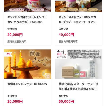
キャンドル2個セット（レモンユー
キャンドル4個セット（ボタニカ
カリ・ボタニカル） K248-003
ル･グラデーション･ローズマリ
ー･ホワイトセージ） K248-004
寄付金額
寄付金額
20,000
円
40,000
円
鹿児島県鹿児島市
鹿児島県鹿児島市
79
80
蜜蝋キャンドルセット K248-005
椿油化粧品 スターターセット(洗
顔石鹸＆椿油＆化粧水＆万能バ
ーム＆リップクリーム) 無添加 T
寄付金額
寄付金額
BK基礎化粧品
20,000
円
50,000
円