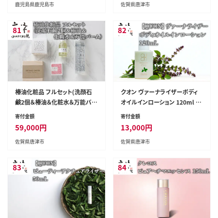
鹿児島県鹿児島市
佐賀県唐津市
81
82
椿油化粧品 フルセット(洗顔石
クオン ヴァーナライザーボディ
鹸2個＆椿油＆化粧水＆万能バー
オイルインローション 120ml 天
ム) 無添加 TBK基礎化粧品
然由来成分100％ QUON
寄付金額
寄付金額
59,000
円
13,000
円
佐賀県唐津市
佐賀県唐津市
83
84