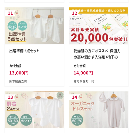
11
12
出産準備 5点セット
乾燥肌の方にオススメ！保湿力
の高い酒かす入浴剤（柚子の香
り） 10袋 ／Oem-13
寄付金額
寄付金額
13,000
円
14,000
円
熊本県高森町
高知県四万十町
13
14