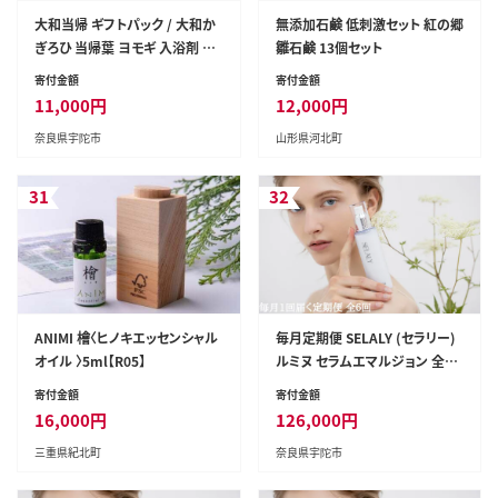
大和当帰 ギフトパック / 大和か
無添加石鹸 低刺激セット 紅の郷
ぎろひ 当帰葉 ヨモギ 入浴剤 乾
雛石鹸 13個セット
燥茶 焙煎茶 奈良県 宇陀市 お中
寄付金額
寄付金額
元 贈答用 贈り物 暑中見舞い お
11,000
円
12,000
円
土産
奈良県宇陀市
山形県河北町
31
32
ANIMI 檜〈ヒノキエッセンシャル
毎月定期便 SELALY (セラリー)
オイル 〉5ml【R05】
ルミヌ セラムエマルジョン 全6
回 ヒアルロン酸 ふるさと納税
寄付金額
寄付金額
乳液 化粧 美容 潤い ハリ ケア
16,000
円
126,000
円
大和当帰 天然精油 コスメ 漢方
三重県紀北町
奈良県宇陀市
母の日 化粧品 送料無料