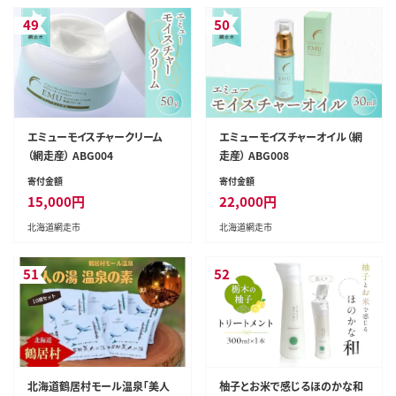
49
50
エミューモイスチャークリーム
エミューモイスチャーオイル（網
（網走産） ABG004
走産） ABG008
寄付金額
寄付金額
15,000
円
22,000
円
北海道網走市
北海道網走市
51
52
北海道鶴居村モール温泉「美人
柚子とお米で感じるほのかな和