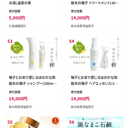
の湯」温泉の素
栃木の柚子 トリートメント(300
ml×1本) 【栃木県 那須塩原市】
寄付金額
寄付金額
ns047-005
5,000
円
14,000
円
北海道鶴居村
栃木県那須塩原市
53
54
柚子とお米で感じるほのかな和
柚子とお米で感じるほのかな和
栃木の柚子 シャンプー(300ml
栃木の柚子 ヘアエッセンス(100
×1本) 【栃木県 那須塩原市】 ns
ml×1本) 【栃木県 那須塩原市】
寄付金額
寄付金額
047-007
ns047-006
14,000
円
14,000
円
栃木県那須塩原市
栃木県那須塩原市
55
56