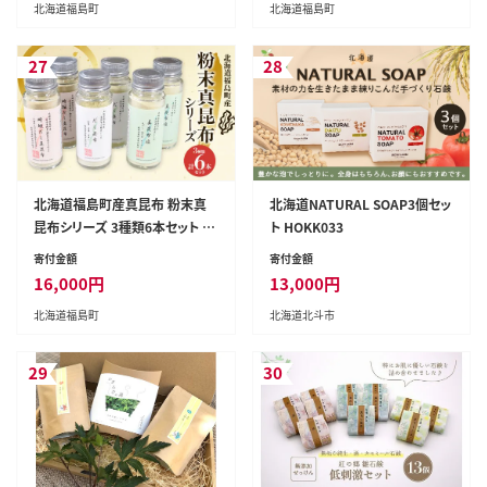
北海道福島町
北海道福島町
27
28
北海道福島町産真昆布 粉末真
北海道NATURAL SOAP3個セッ
昆布シリーズ 3種類6本セット F
ト HOKK033
KB054
寄付金額
寄付金額
16,000
円
13,000
円
北海道福島町
北海道北斗市
29
30