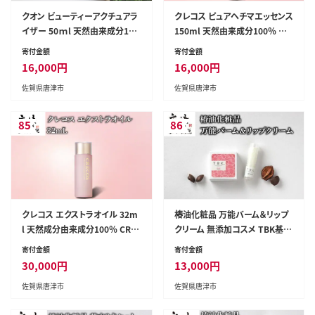
クオン ビューティーアクチュアラ
クレコス ピュアヘチマエッセンス
イザー 50ｍl 天然由来成分10
150ml 天然由来成分100％ 化
0％ オールインワンセラム QUO
粧水 CRECOS
寄付金額
寄付金額
N
16,000
円
16,000
円
佐賀県唐津市
佐賀県唐津市
85
86
クレコス エクストラオイル 32m
椿油化粧品 万能バーム＆リップ
l 天然成分由来成分100％ CRE
クリーム 無添加コスメ TBK基礎
COS
化粧品
寄付金額
寄付金額
30,000
円
13,000
円
佐賀県唐津市
佐賀県唐津市