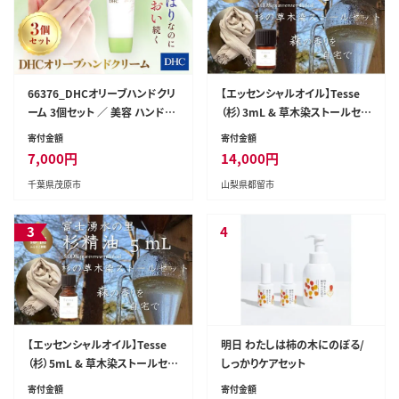
66376_DHCオリーブハンドクリ
【エッセンシャルオイル】Tesse
ーム 3個セット ／ 美容 ハンドク
（杉）3mL & 草木染ストールセッ
リーム ハンドケア オリーブバー
ト【Woods＆Fields】｜アロマオ
寄付金額
寄付金額
ジンオイル 無香性 無着色 パラ
イル 精油 アロマテラピー 森の
7,000
円
14,000
円
ベンフリー 天然成分配合 弱酸
香り リラックス効果 草木染め ス
千葉県茂原市
山梨県都留市
性 3個セット DHC ディーエイチ
トール
シー 千葉県 茂原市 MBB003
3
4
【エッセンシャルオイル】Tesse
明日 わたしは柿の木にのぼる/
（杉）5mL & 草木染ストールセッ
しっかりケアセット
ト【Woods＆Fields】｜アロマオ
寄付金額
寄付金額