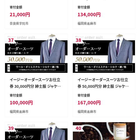
るさと納税 乳液 化粧 美容 潤い
ト
寄付金額
寄付金額
ハリ スキンケア 大和当帰 天然
21,000
円
134,000
円
精油 コスメ 漢方 男子 女子 母の
奈良県宇陀市
福岡県嘉麻市
日 化粧品 送料無料
37
38
イージーオーダースーツお仕立
イージーオーダースーツお仕立
券 30,000円分 紳士服 ジャケッ
券 50,000円分 紳士服 ジャケッ
ト
ト
寄付金額
寄付金額
100,000
円
167,000
円
福岡県嘉麻市
福岡県嘉麻市
39
40