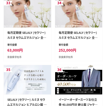
33
34
毎月定期便 SELALY (セラリー)
毎月定期便 SELALY (セラリー)
ルミヌ セラムエマルジョン 全3
ルミヌ セラムエマルジョン 全12
回 ヒアルロン酸 ふるさと納税
回 ヒアルロン酸 ふるさと納税
寄付金額
寄付金額
乳液 化粧 美容 潤い ハリ ケア
乳液 化粧 美容 潤い ハリ ケア
63,000
円
252,000
円
大和当帰 天然精油 コスメ 漢方
大和当帰 天然精油 コスメ 漢方
奈良県宇陀市
奈良県宇陀市
母の日 化粧品 送料無料
母の日 化粧品 送料無料
35
36
SELALY (セラリー) ルミヌ セラ
イージーオーダースーツお仕立
ムエマルジョン ヒアルロン酸 ふ
券 40,000円分 紳士服 ジャケッ