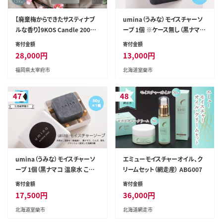
【廃棄梅からできたサスティナブ
umina（うみな）モイスチャーソ
ルな香り】9KOS Candle 200g
ープ 1個 ※ケース無し（黒ナマコ
「福岡・太宰府の香り」Ume & Ce
温泉水 こんぶ 配合） MROQ010
寄付金額
寄付金額
darwood キャンドル 梅 シダー
28,000
円
13,000
円
ウッド
福岡県太宰府市
北海道室蘭市
47
48
umina（うみな）モイスチャーソ
エミューモイスチャーオイル、ク
ープ 1個（黒ナマコ 温泉水 こん
リームセット（網走産） ABG007
ぶ 配合） MROQ005
寄付金額
寄付金額
17,500
円
36,000
円
北海道室蘭市
北海道網走市