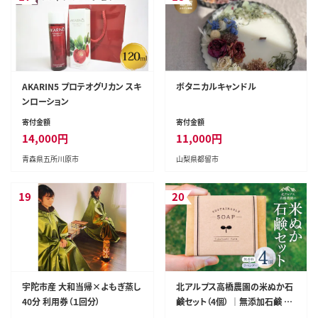
AKARIN5 プロテオグリカン スキ
ボタニカルキャンドル
ンローション
寄付金額
寄付金額
14,000
円
11,000
円
青森県五所川原市
山梨県都留市
19
20
宇陀市産 大和当帰×よもぎ蒸し
北アルプス高橋農園の米ぬか石
40分 利用券（１回分）
鹸セット（4個） ｜無添加石鹸 無
添加 石鹸 せっけん 石けん ラベ