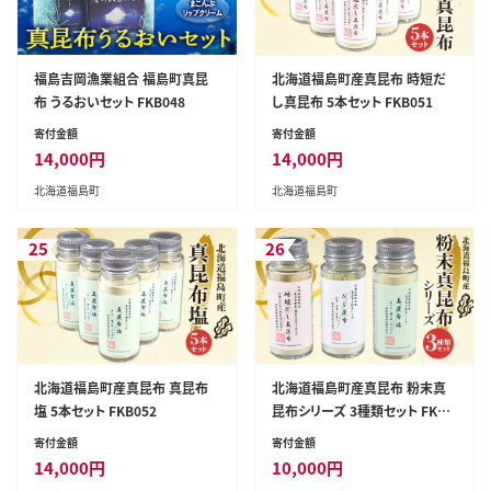
福島吉岡漁業組合 福島町真昆
北海道福島町産真昆布 時短だ
布 うるおいセット FKB048
し真昆布 5本セット FKB051
寄付金額
寄付金額
14,000
円
14,000
円
北海道福島町
北海道福島町
25
26
北海道福島町産真昆布 真昆布
北海道福島町産真昆布 粉末真
塩 5本セット FKB052
昆布シリーズ 3種類セット FKB0
53
寄付金額
寄付金額
14,000
円
10,000
円