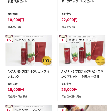
肌着 2点セット
オーガニックドレスセット
寄付金額
寄付金額
10,000
円
22,000
円
熊本県高森町
熊本県高森町
15
16
AKARIN5 プロテオグリカン スキ
AKARIN5 プロテオグリカン スキ
ンミルク
ンケアセットⅠ(化粧水＋保湿乳
液）
寄付金額
寄付金額
15,000
円
25,000
円
青森県五所川原市
青森県五所川原市
17
18