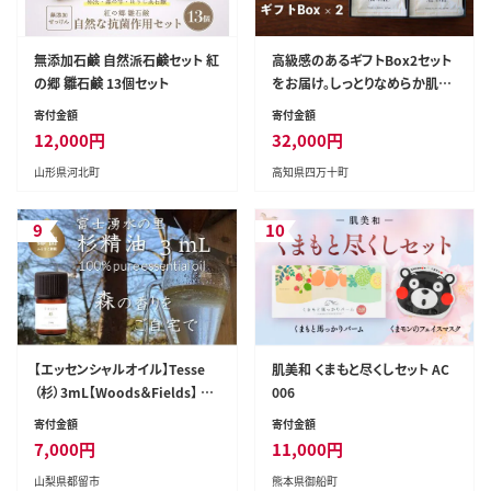
無添加石鹸 自然派石鹸セット 紅
高級感のあるギフトBox2セット
の郷 雛石鹸 13個セット
をお届け。しっとりなめらか肌の
酒かす入浴剤合計20袋 ／Oem-
寄付金額
寄付金額
15
12,000
円
32,000
円
山形県河北町
高知県四万十町
9
10
【エッセンシャルオイル】Tesse
肌美和 くまもと尽くしセット AC
（杉）3mL【Woods＆Fields】 ｜
006
アロマオイル 精油 アロマテラピ
寄付金額
寄付金額
ー 森の香り リラックス効果
7,000
円
11,000
円
山梨県都留市
熊本県御船町