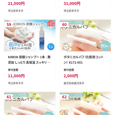
プー ヘッドスパ 植物成分 ダメ
プー ヘッドスパ 植物成分 ダメ
21,000
円
31,000
円
ージケア KIREIN
ージケア KIREIN
埼玉県幸手市
埼玉県幸手市
59
60
KIREIN 炭酸シャンプー 1本 - 無
ボタニカルパフ（化粧用コット
添加 しっとり 高保湿 スッキリ 癒
ン） K172-001
し シャンプー 炭酸シャンプー ヘ
寄付金額
寄付金額
ッドスパ 植物成分 ダメージケア
11,000
円
2,000
円
KIREIN
埼玉県幸手市
鹿児島県鹿児島市
61
62