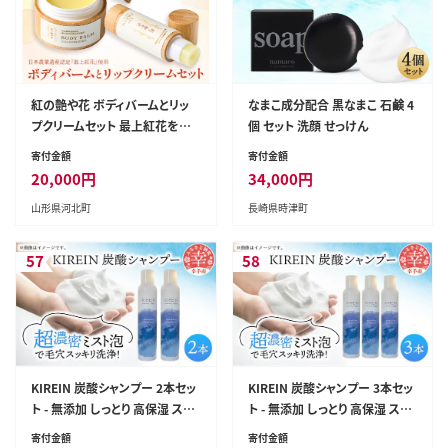
紅の艶や花 ボディバームとリッ
なまこ成分配合 黒なまこ 石鹸 4
プクリームセット 最上紅花を使
個 セット 洗顔 せっけん
用した無添加コスメシリーズ【水
寄付金額
寄付金額
進化粧】
20,000
円
34,000
円
山形県河北町
長崎県時津町
57
58
KIREIN 炭酸シャンプー 2本セッ
KIREIN 炭酸シャンプー 3本セッ
ト - 無添加 しっとり 高保湿 スッ
ト - 無添加 しっとり 高保湿 スッ
キリ 癒し シャンプー 炭酸シャン
キリ 癒し シャンプー 炭酸シャン
寄付金額
寄付金額