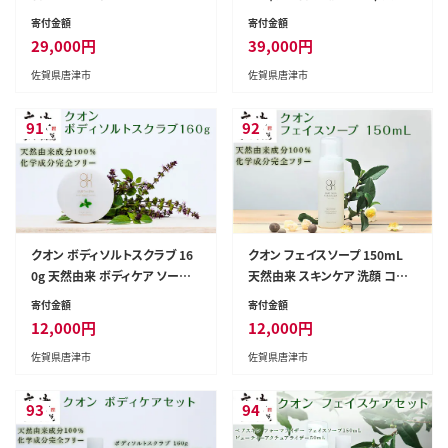
無添加コスメ TBK基礎化粧品
加 TBK基礎化粧品
寄付金額
寄付金額
29,000
円
39,000
円
佐賀県唐津市
佐賀県唐津市
91
92
クオン ボディソルトスクラブ 16
クオン フェイスソープ 150mL
0g 天然由来 ボディケア ソープ
天然由来 スキンケア 洗顔 コス
コスメ 美容 QUON
メ 化粧品 美容 QUON
寄付金額
寄付金額
12,000
円
12,000
円
佐賀県唐津市
佐賀県唐津市
93
94