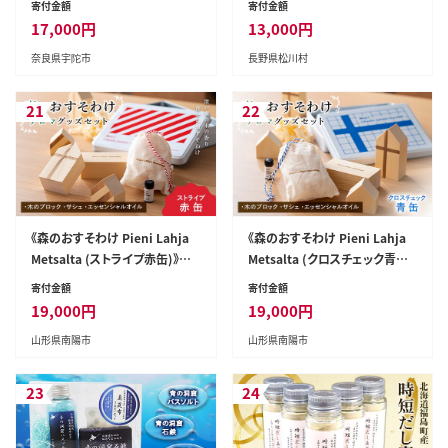
寄付金額
寄付金額
ンダー 無香料 全身用 米ぬか 北
17,000
円
13,000
円
アルプス 長野県 松川村 ギフト
奈良県宇陀市
長野県松川村
雑貨 生活用品 日用品 消耗品
21
22
《森のおすそわけ Pieni Lahja
《森のおすそわけ Pieni Lahja
Metsalta (ストライプ赤缶)》
Metsalta (クロスチェック青
『(有)遠藤製函』 アロマ 木の香り
缶)》) 『(有)遠藤製函』 アロマ 木
寄付金額
寄付金額
消臭 山形県 南陽市 [1786]
の香り 消臭 山形県 南陽市 [178
19,000
円
19,000
円
5]
山形県南陽市
山形県南陽市
23
24