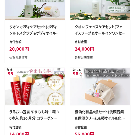
クオン ボディケアセット(ボディ
クオン フェイスケアセット(フェ
ソルトスクラブ &ボディオイルイ
イスソープ &オールインワンセラ
ンローション) 天然由来 ボディ
ム) 天然由来 スキンケア 化粧品
寄付金額
寄付金額
ケア コスメ QUON
コスメ 美容液 QUON
20,000
円
24,000
円
佐賀県唐津市
佐賀県唐津市
95
96
うるおい宣言 やまもも味 １箱 3
椿油化粧品4点セット(洗顔石鹸
0本入 約1ヶ月分 コラーゲンゼリ
＆保湿クリーム＆椿オイル＆化粧
ー 脂質ゼロ スティック
水)＆オーガニックコットンタオ
寄付金額
寄付金額
ル TBKコスメ 無添加 ギフトボッ
14,000
円
56,000
円