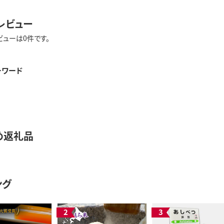
レビュー
ビューは0件です。
ーワード
め返礼品
ング