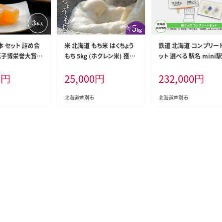
本 セット 詰め合
米 北海道 もち米 はくちょう
鉄道 北海道 コンプリー
菓子博栄誉大賞受
もち 5kg (ホクレン米) 獲得
ット 選べる 駅名 mini
 ようかん 羊羹
白米 お取り寄せ ごはん 道産
標 キーホルダー クリア
0
円
25,000
円
232,000
円
ーツ デザート お
米 ブランド米 5キロ お米 ご
ネット 駅プレスタンド 
特産品 ゆり根 百
飯 米 北海道米 送料無料 北
ネット 木製駅名標根付 
 北海道 芦別市
海道 芦別市
ト JR北海道 根室本線 
北海道芦別市
北海道芦別市
ファン JR 電車 ミニ ミ
イズ 看板 プレート 飾り
詰め合わせ グッズ芦別