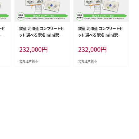
トセ
鉄道 北海道 コンプリートセ
鉄道 北海道 コンプリートセ
駅名
ット 選べる 駅名 mini駅名
ット 選べる 駅名 mini駅名
マグ
標 キーホルダー クリアマグ
標 キーホルダー クリアマグ
232,000
円
232,000
円
マグ
ネット 駅プレスタンド マグ
ネット 駅プレスタンド マグ
セッ
ネット 木製駅名標根付 セッ
ネット 木製駅名標根付 セッ
鉄道
ト JR北海道 根室本線 鉄道
ト JR北海道 根室本線 鉄道
北海道芦別市
北海道芦別市
ニサ
ファン JR 電車 ミニ ミニサ
ファン JR 電車 ミニ ミニサ
 小物
イズ 看板 プレート 飾り 小物
イズ 看板 プレート 飾り 小物
駅
詰め合わせ グッズ上芦別駅
詰め合わせ グッズ野花南駅