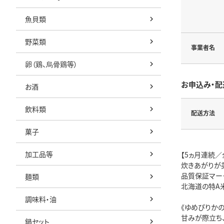
魚貝類
野菜類
事業者名
卵（鶏、烏骨鶏等）
お申込み・配
お酒
飲料類
配送方法
菓子
加工品等
【5ヵ月連続／
炊きあがりが
品質保証マー
麺類
北海道の特A米
調味料・油
《ゆめぴりかの
甘みが際立ち、
鍋セット