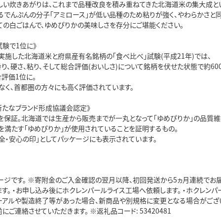
しい炊きあがりは、これまで品種改良を積み重ねてきた北海道米の集大成とい
るでんぷんの分子「アミロース」が低い品種のため粘りが強く、やわらかさと同
ての白ごはんで、ゆめぴりかの美味しさを存分にご堪能ください。
試験で1位に》
実施した北海道米と府県産有名銘柄の「食べ比べ」試験(平成21年)では、
り、硬さ、粘り、そして総合評価(おいしさ)について銘柄を伏せた状態で約60
評価1位に。
なく、首都圏の方々にも高く評価されています。
新たなブランド形成協議会認定》
を保証。北海道では生産から販売までが一丸となって「ゆめぴりか」の品質維持
を満たす「ゆめぴりか」が使用されていることを証明するもの。
全・安心の印」としてパッケージにも表示されています。
ージです。 ※寄附金のご入金確認の翌月以降、初回発送から5ヵ月連続でお
す。 ・お申し込み後にホクレンパールライス工場へ依頼します。 ・ホクレン
ーアルや製造終了等があった場合、新商品や別規格に変更となる場合がござい
にご連絡させていただきます。 ※返礼品コード: 53420481