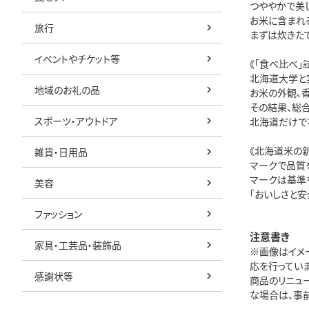
つややかで美
お米に含まれ
旅行
まずは炊きた
イベントやチケット等
《「食べ比べ」
北海道大学と
地域のお礼の品
お米の外観、香
その結果、総合
スポーツ・アウトドア
北海道だけで
《北海道米の
雑貨・日用品
マークで品質
マークは基準
美容
「おいしさと安
ファッション
注意書き
家具・工芸品・装飾品
※画像はイメ
応を行っていま
感謝状等
商品のリニュ
な場合は、事前