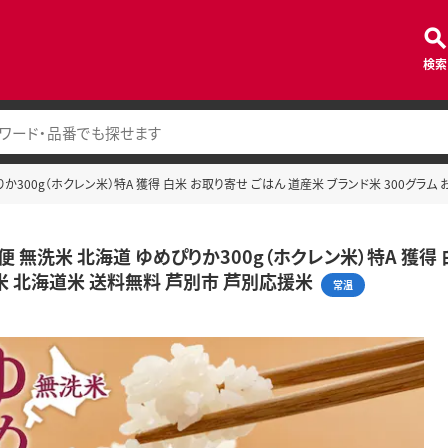
検索
か300g（ホクレン米）特A 獲得 白米 お取り寄せ ごはん 道産米 ブランド米 300グラム
便 無洗米 北海道 ゆめぴりか300g（ホクレン米）特A 獲得 
 米 北海道米 送料無料 芦別市 芦別応援米
常温