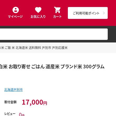
ご利用可能ポイント
マイページ
お気に入り
カート
 お米 ご飯 米 北海道米 送料無料 芦別市 芦別応援米
白米 お取り寄せ ごはん 道産米 ブランド米 300グラム
北海道芦別市
17,000
寄付金額
円
0
レビュー
件