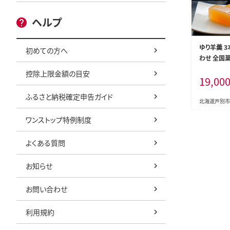
ヘルプ
ゆり羊羹 3
初めての方へ
わせ 全国
賞 北海道産
控除上限金額の目安
19,00
和菓子 スイ
菓子 菓子 
ふるさと納税確定申告ガイド
合根 ユリ根
北海道芦別市
ワンストップ特例制度
よくある質問
お知らせ
お問い合わせ
利用規約