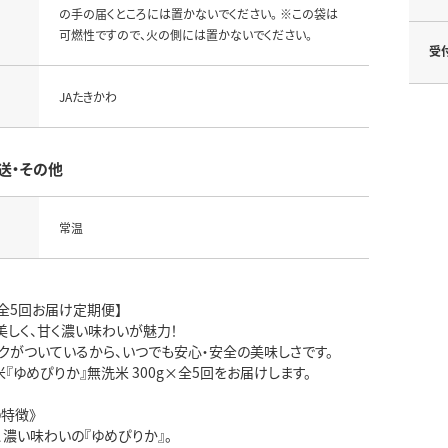
の手の届くところには置かないでください。 ※この袋は
可燃性ですので、火の側には置かないでください。
受
JAたきかわ
送・その他
常温
全5回お届け定期便】
美しく、甘く濃い味わいが魅力！
クがついているから、いつでも安心・安全の美味しさです。
『ゆめぴりか』無洗米 300g×全5回をお届けします。
特徴》
濃い味わいの『ゆめぴりか』。