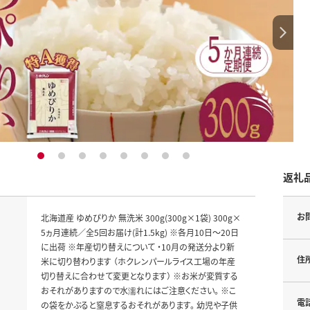
1
2
3
4
5
6
7
8
返礼
お
北海道産 ゆめぴりか 無洗米 300g(300g×1袋) 300g×
5ヵ月連続／全5回お届け(計1.5kg) ※各月10日～20日
に出荷 ※年産切り替えについて ・10月の発送分より新
住
米に切り替わります （ホクレンパールライス工場の年産
切り替えに合わせて変更となります） ※お米が変質する
おそれがありますので水濡れにはご注意ください。 ※こ
電
の袋をかぶると窒息するおそれがあります。 幼児や子供