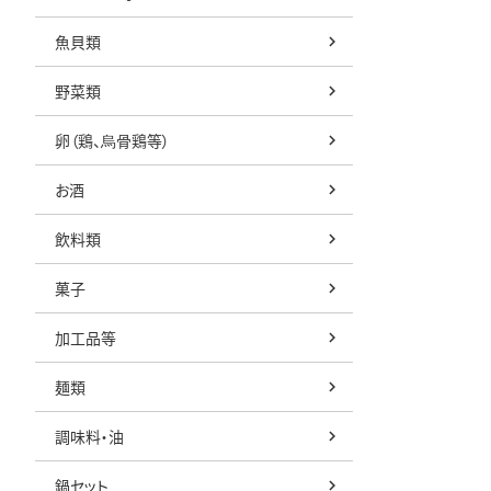
魚貝類
野菜類
卵（鶏、烏骨鶏等）
お酒
飲料類
菓子
加工品等
麺類
調味料・油
鍋セット