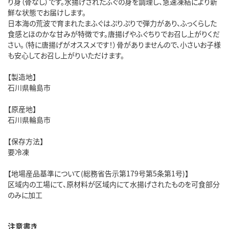
り身（骨なし）です。水揚げされたふぐの身を調理し、急速凍結により新
鮮な状態でお届けします。
日本海の荒波で育まれたまふぐはぷりぷりで弾力があり、ふっくらした
食感とほのかな甘みが特徴です。唐揚げやふぐちりでお召し上がりくだ
さい。（特に唐揚げがオススメです！）骨がありませんので、小さいお子様
も安心してお召し上がりいただけます。
【製造地】
石川県輪島市
【原産地】
石川県輪島市
【保存方法】
要冷凍
【地場産品基準について(総務省告示第179号第5条第1号)】
区域内の工場にて、原材料が区域内にて水揚げされたものを可食部分
のみに加工
注意書き