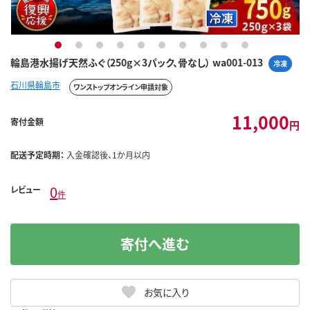
1
2
3
4
5
6
7
8
9
10
輪島港水揚げ天然ふぐ（250g×3パック、骨なし） wa001-013
冷凍
石川県輪島市
ワンストップオンライン申請対象
11,000
寄付金額
円
配送予定時期：
入金確認後、1か月以内
0
レビュー
件
寄付へ進む
お気に入り