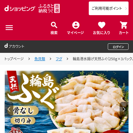
ご利用可能ポイント
検索
マイページ
お気に入り
カート
アカウント
ログイン
トップページ
魚貝類
フグ
輪島港水揚げ天然ふぐ（250g×3パック、骨