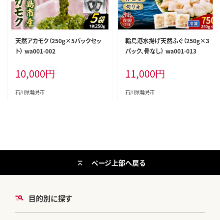
天然アカモク（250g×5パックセッ
輪島港水揚げ天然ふぐ（250g×3
ト） wa001-002
パック、骨なし） wa001-013
10,000
円
11,000
円
石川県輪島市
石川県輪島市
ページ上部へ戻る
目的別に探す