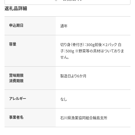
返礼品詳細
申込期日
通年
容量
切り身（骨付き）：300g前後×2パック 白
子：500g ※野菜等の具材はついておりま
せん。
賞味期限
製造日より6か月
消費期限
アレルギー
なし
事業者名
石川県漁業協同組合輪島支所