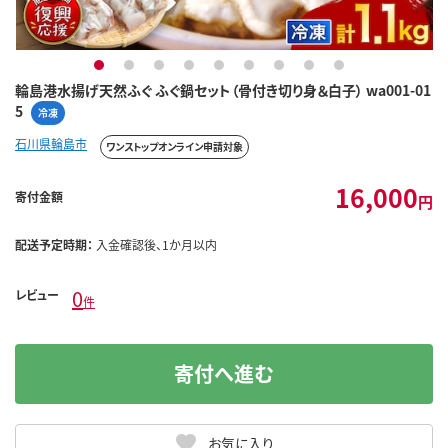
1
2
3
4
5
6
7
8
9
輪島港水揚げ天然ふぐ ふぐ鍋セット（骨付き切り身＆白子） wa001-01
5
冷凍
石川県輪島市
ワンストップオンライン申請対象
16,000
寄付金額
円
配送予定時期：
入金確認後、1か月以内
0
レビュー
件
寄付へ進む
お気に入り