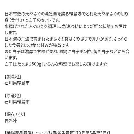
日本有数の天然ふぐの漁獲量を誇る輪島港でとれた天然まふぐの切り
身（骨付き）と白子のセットです。
水揚げされたふぐの身を調理し、急速凍結により新鮮な状態でお届け
します。
日本海の荒波で育まれたまふぐの身はぷりぷりで弾力があり、ふっくら
した食感とほのかな甘みが特徴です。
また白子は濃厚で甘味があり、お鍋に白子ポン酢、焼き白子などにも合
います。
白子はたっぷり500g！いろんな料理でお楽しみ頂けます☆
【製造地】
石川県輪島市
【原産地】
石川県輪島市
【保存方法】
要冷凍
【地場産品基準について(総務省告示第179号第5条第3号)】