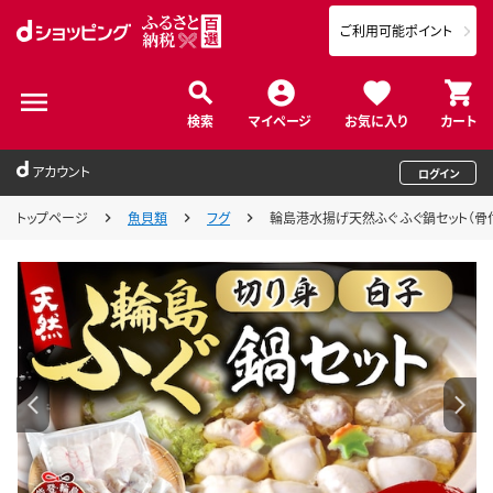
ご利用可能ポイント
検索
マイページ
お気に入り
カート
アカウント
ログイン
トップページ
魚貝類
フグ
輪島港水揚げ天然ふぐ ふぐ鍋セット（骨付き