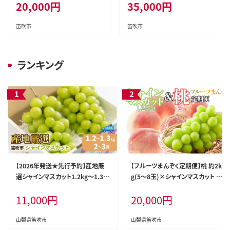
20,000
円
35,000
円
6
笛吹市
笛吹市
ランキング
【2026年発送★先行予約】産地厳
【フルーツまんぞく定期便】桃 約2k
選シャインマスカット1.2kg～1.3k
g(5～8玉)×シャインマスカット 1.
g（2房～3房）※沖縄・離島配送不
2kg以上(2～3房) 126-025
11,000
円
20,000
円
可※ 106-003-26y
山梨県笛吹市
山梨県笛吹市