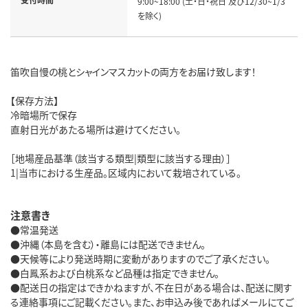
9:00~18:00 (土・日・祝日 及び12/30~1/3
を除く)
笛吹自慢の桃とシャインマスカットの両方をお届け致します！
【保存方法】
冷暗場所で保存
直射日光があたる場所は避けてください。
［地場産品基準（該当する類型|類型に該当する理由）］
1|当市における生産品。区域内において栽培されている。
注意書き
●常温発送
●沖縄（本島を含む）・離島には配送できません。
●天候等により発送時期に変動がありますのでご了承ください。
●白鳳系および白桃系など品種は指定できません。
●配送日の指定はできかねますが、不在日がある場合は、配送に関す
る連絡事項にご記載ください。また、お申込み後であればメールにてご