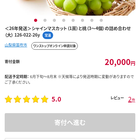
1
2
3
4
5
6
7
8
＜26年発送＞シャインマスカット（1房）と桃（3～4個）の詰め合わせ
（大） 126-022-26y
常温
山梨県笛吹市
ワンストップオンライン申請対象
20,000
寄付金額
円
配送予定時期：
6月下旬～8月末 ※天候等により発送時期に変動がありますので
ご了承ください。
5.0
2
レビュー
件
寄付へ進む