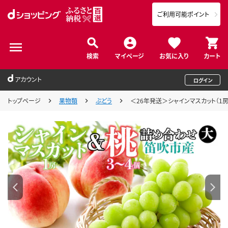
ご利用可能ポイント
検索
マイページ
お気に入り
カート
アカウント
ログイン
トップページ
果物類
ぶどう
＜26年発送＞シャインマスカット（1房）と