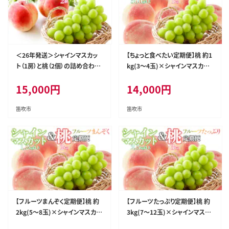
＜26年発送＞シャインマスカッ
【ちょっと食べたい定期便】桃 約1
ト（1房）と桃（2個）の詰め合わせ
kg(3～4玉)×シャインマスカッ
（小） 126-023-26y
ト500g以上 126-024
15,000
円
14,000
円
笛吹市
笛吹市
【フルーツまんぞく定期便】桃 約
【フルーツたっぷり定期便】桃 約
2kg(5～8玉)×シャインマスカッ
3kg(7～12玉)×シャインマスカ
ト 1.2kg以上(2～3房) 126-025
ット2.5kg以上(3～6房) 126-02