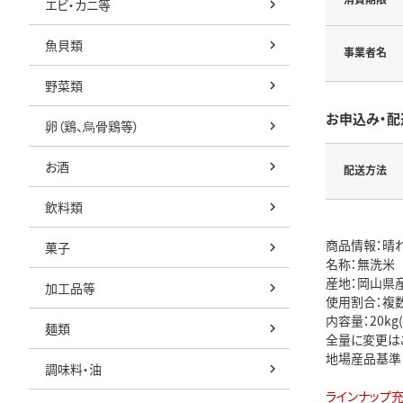
エビ・カニ等
魚貝類
事業者名
野菜類
お申込み・配
卵（鶏、烏骨鶏等）
お酒
配送方法
飲料類
商品情報：晴
菓子
名称：無洗米
産地：岡山県
加工品等
使用割合：複
内容量：20kg
麺類
全量に変更は
地場産品基準
調味料・油
ラインナップ