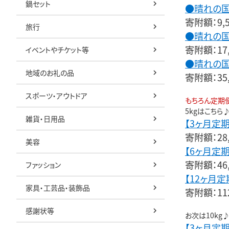
鍋セット
●晴れの国
寄附額：9,
旅行
●晴れの国
寄附額：17
イベントやチケット等
●晴れの国
地域のお礼の品
寄附額：35
スポーツ・アウトドア
もちろん定期
5kgはこちら
雑貨・日用品
【3ヶ月定
寄附額：28
美容
【6ヶ月定
寄附額：46
ファッション
【12ヶ月
家具・工芸品・装飾品
寄附額：112
感謝状等
お次は10kg
【3ヶ月定