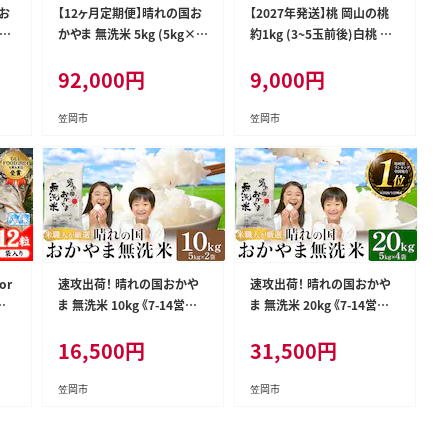
お
【12ヶ月定期便】晴れの国お
【2027年発送】桃 岡山の桃
g×
かやま 無洗米 5kg (5kg×1
約1kg (3~5玉前後)白桃 岡
込
袋) 計12回お届け《お申込月
山 はくとう スイーツ フルー
92,000
円
9,000
円
県
の翌月より発送》 岡山県 笠
ツ 果物 デザート 旬 モモ も
米
岡市 無洗米 岡山県産 米 送
も 先行予約 果物 岡山県 笠
--
料無料 国産 ブレンド米 ---k
岡市 清水白桃 白鳳 白麗 ク
笠岡市
笠岡市
0-
asaoka_zsytei_393_5-12-
ール便《2027年6月下旬～9
--
月上旬頃出荷》 ---kasaoka_
zsy_419_100---
or
速攻出荷！ 晴れの国おかや
速攻出荷！ 晴れの国おかや
イ
ま 無洗米 10kg 《7-14営業
ま 無洗米 20kg 《7-14営業
水産
日出荷(土日祝除く)》 岡山県
日出荷(土日祝除く)》 岡山県
16,500
円
31,500
円
土日
笠岡市 無洗米 岡山県産 米
笠岡市 無洗米 岡山県産 米
送料
送料無料 国産 ブレンド米 無
送料無料 国産 ブレンド米 無
牡
洗米 ---kasaoka_zsy_383_
洗米 ---kasaoka_zsy_384_
笠岡市
笠岡市
せ
10_wx_rsl---
20_wx---