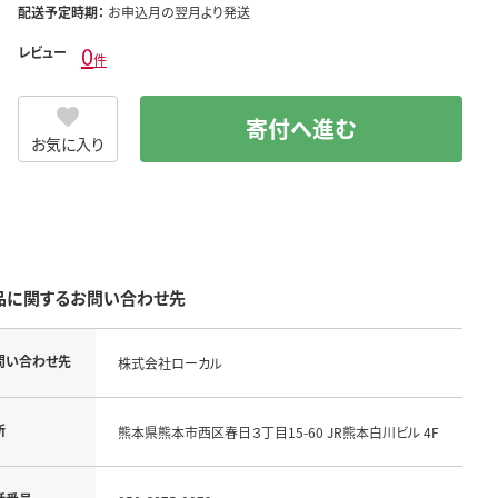
配送予定時期：
お申込月の翌月より発送
0
レビュー
件
寄付へ進む
お気に入り
品に関するお問い合わせ先
問い合わせ先
株式会社ローカル
所
熊本県熊本市西区春日３丁目15-60 JR熊本白川ビル 4F