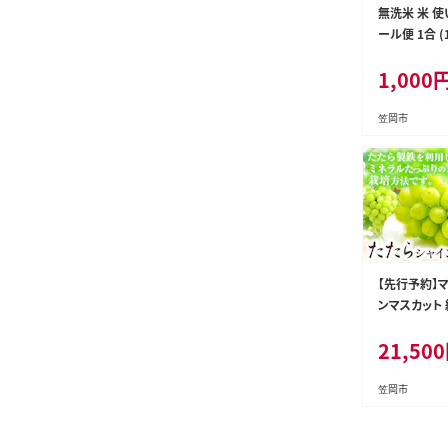
無洗米 米 使
ール便 1合 (
おかやま無洗
1,000
出荷予定(土
県 笠岡市 
産 米 ふるさ
笠岡市
以上のお米な
こめ 岡山 む
--kasaoka_
-
【先行予約】マ
ンマスカット 約
房) たたら
21,500
マスカット ギ
以上 フルーツ
葡 Y&G．デ
笠岡市
ー 岡山県 笠
月下旬-10