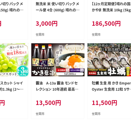
い切り パック メ
無洗米 米 使い切り パック メ
【12ヶ月定期便】晴れの国
150g) 晴れの国
ール便 4合 (600g) 晴れの国
かやま 無洗米 10kg (5k
米《30日以内に
おかやま無洗米《30日以内に
2袋) 計12回お届け《お申
円
3,000
円
186,500
円
日祝除く)》岡山
出荷予定(土日祝除く)》岡山
月の翌月より発送》 岡山
送料無料 岡山県
県 笠岡市 送料無料 岡山県
笠岡市 無洗米 岡山県産 
と納税 わけあり
産 米 ふるさと納税 わけあり
送料無料 国産 ブレンド米 -
笠岡市
笠岡市
らこれ お米 お
以上のお米ならこれ お米 お
kasaoka_zsytei_389_1
せんまい kome-
こめ 岡山 むせんまい kome-
12_rsl---
zsy_341_150--
--kasaoka_zsy_343_450--
-
スカット シャイ
醤油 A-13a 醤油 モンドセ
牡蠣 生食 用 かき Emper
1.3kg (2～3
レクション 10年連続 最高金
Oyster 生食用 12粒 Sサ
みねらるシャイン
賞 受賞 かき醤油 白だしかき
ズ 袋入り 株式会社勇和
円
13,500
円
11,500
円
フト 糖度18度
醤油 詰め合わせ 3本 セット
《45日以内に出荷予定(
 種無し ぶどう
アサムラサキ 国産 牡蠣 牡蠣
祝除く)》岡山県 笠岡市 
ィストリビュータ
エキス 玉子 卵（たまご）ごは
無料 北木島産 かき カキ 
笠岡市
笠岡市
岡市《2026年8
ん かき 万能 調味料 おすす
蠣 生牡蠣 冷凍 お取り寄
月下旬頃出荷予
め だし醤油 醤油 白だし《45
グルメ---Y-10---