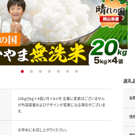
1
2
3
4
5
6
7
返礼
お
20kg(5kg×4袋)/月×6ヶ月 全量に変更はございません
が外袋容量およびデザインが変更になる場合がございま
す。
住
お早めにお召し上がりください。