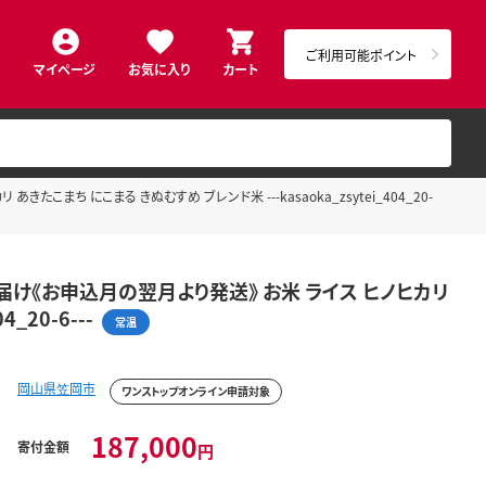
ご利用可能ポイント
マイページ
お気に入り
カート
こまち にこまる きぬむすめ ブレンド米 ---kasaoka_zsytei_404_20-
回お届け《お申込月の翌月より発送》 お米 ライス ヒノヒカリ
_20-6---
常温
岡山県笠岡市
ワンストップオンライン申請対象
187,000
寄付金額
円