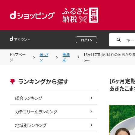
アカウント
ログイン
トップペー
米・パ
無洗
【6ヶ月定期便】晴れの国おかやま 無洗
ジ
ン
米
6---
【6ヶ月定期
ランキングから探す
あきたこまち 
総合ランキング
カテゴリー別ランキング
地域別ランキング