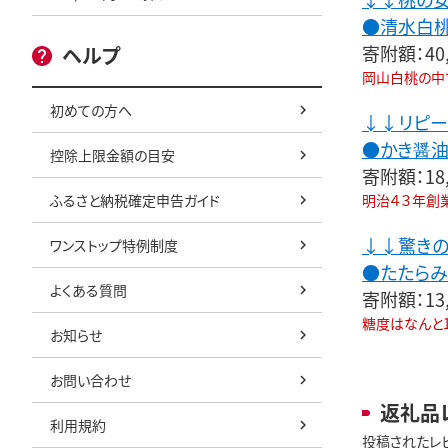
●清水白桃 
寄附額：40
ヘルプ
岡山白桃の中で
初めての方へ
↓↓リピー
●かき醤油
控除上限金額の目安
寄附額：18
ふるさと納税確定申告ガイド
明治４３年創
↓↓驚きの
ワンストップ特例制度
●たたらみ
よくある質問
寄附額：13
糖度はなんと1
お知らせ
お問い合わせ
返礼品
利用規約
投稿されたレ