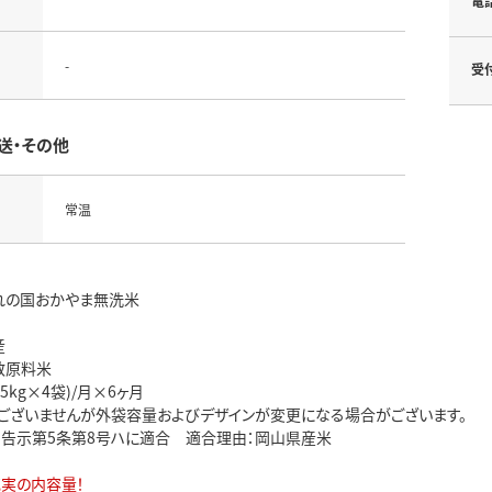
電
-
受
送・その他
常温
れの国おかやま無洗米
産
数原料米
(5kg×4袋)/月×6ヶ月
ございませんが外袋容量およびデザインが変更になる場合がございます。
 告示第5条第8号ハに適合 適合理由：岡山県産米
充実の内容量！