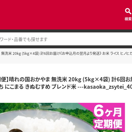
検索
米 20kg (5kg×4袋) 計6回お届け《お申込月の翌月より発送》 お米 ライス ヒノヒカリ あきた
便】晴れの国おかやま 無洗米 20kg (5kg×4袋) 計6
にこまる きぬむすめ ブレンド米 ---kasaoka_zsytei_404