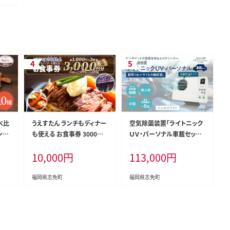
べ比
うえすたん ランチもディナー
空気除菌装置「ライトニック
ンナ
も使える お食事券 3000円
ＵＶ・パーソナル車載セット」
たん
分 （1000円×3枚） お食事
（白） UV パーソナル 車 車載
10,000
円
113,000
円
わせ
券 納税 支援品 返礼品 支援
小型 コンパクト 卓上 除菌
返礼 お礼の品 チケット 券
ウイルス 対策 脱臭 PM2.5
お食事券 食事券 ディナー
花粉 日本製 オフィス デスク
福岡県志免町
福岡県志免町
食事 レストランチケット 夕
ハウスダスト 福岡 志免
食 美味しい おいしい