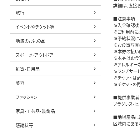
詳細は、直接
旅行
■注意事項
※入金確認後
イベントやチケット等
※ご利用前に
※予約状況に
地域のお礼の品
※お食事写真
※本券の払い
スポーツ・アウトドア
※本券はお食
※アレルギー
雑貨・日用品
※ランチサービス
※チケットは
美容
※チケットの
ファッション
■提供事業者
プラグレス・ヒ
家具・工芸品・装飾品
■地場産品に
区域内にある
感謝状等