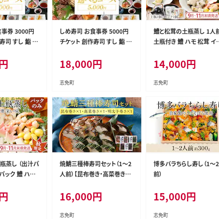
事券 3000円
しめ寿司 お食事券 5000円
鱧と松茸の土瓶蒸し 1人
寿司 すし 鮨 割
チケット 創作寿司 すし 鮨 割
土瓶付き 鱧 ハモ 松茸 イ
メ 記念日 福岡
烹 和食 グルメ 記念日 福岡
海老 銀杏 生麩 かぼす ス
円
18,000
円
14,000
円
送料無料
県 志免町 送料無料
チ 土瓶蒸し 器 送料無料 
年 9月上旬から11月下旬
間に発送します】
志免町
志免町
瓶蒸し （出汁パ
焼鯖三種棒寿司セット（1～2
博多バラちらし寿し（1～
4パック 鱧 ハモ
人前）【昆布巻き・高菜巻き・
前）
老 銀杏 生麩 土
明太子】
円
16,000
円
15,000
円
 【毎年 9
次発送します】
志免町
志免町