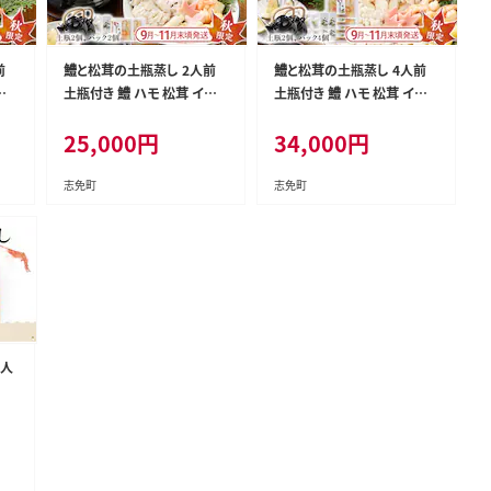
前
鱧と松茸の土瓶蒸し 2人前
鱧と松茸の土瓶蒸し 4人前
カ
土瓶付き 鱧 ハモ 松茸 イカ
土瓶付き 鱧 ハモ 松茸 イカ
ダ
海老 銀杏 生麩 かぼす スダ
海老 銀杏 生麩 かぼす スダ
25,000
円
34,000
円
【毎
チ 土瓶蒸し 器 送料無料 【毎
チ 土瓶蒸し 器 送料無料 【毎
の
年 9月上旬から11月下旬の
年 9月上旬から順次発送し
間に発送します】
ます】
志免町
志免町
2人