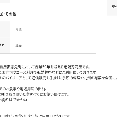
受
送・その他
常温
リア
離島
糟屋郡志免町において創業50年を迎える老舗寿司屋です。
たお寿司やコース料理で冠婚葬祭などにご利用頂いております。
キのパイオニアとして通信販売も手掛け、季節の料理や九州の総菜を全国にお
でのお食事や地域周辺の出前、
お引き取り頂いた際すべてにお使い頂けます。
お釣りはでません）
祭日除く）・お盆・年末年始は店休日となります。