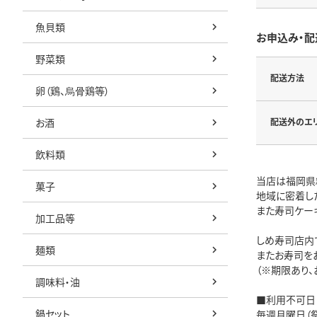
魚貝類
お申込み・配
野菜類
配送方法
卵（鶏、烏骨鶏等）
お酒
配送外のエ
飲料類
当店は福岡県
菓子
地域に密着し
また寿司ケー
加工品等
しめ寿司店内
麺類
またお寿司を
（※期限あり、
調味料・油
■利用不可日
鍋セット
毎週月曜日（