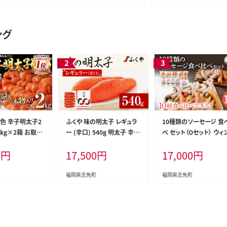
ング
着色 辛子明太子2
ふくや 味の明太子 レギュラ
10種類のソーセージ 食
1kg×2箱 お取り
ー (辛口) 540g 明太子 辛子
べ セット（Oセット） ウィ
 白ワイン わけ
明太子 福岡 ギフト 贈り物
ー 生ウィンナー うえす
0
円
17,500
円
17,000
円
 切子 めんたいこ
送料無料
セット 食べ比べ 詰め合
グルメ 博多 福岡
福岡県 志免町
ト 海鮮 業務用
福岡県志免町
福岡県志免町
ACCP認定