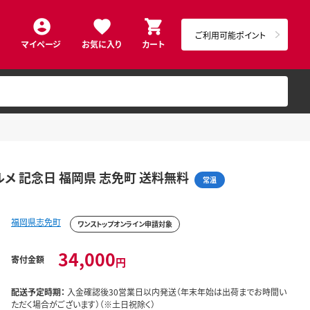
ご利用可能ポイント
マイページ
お気に入り
カート
グルメ 記念日 福岡県 志免町 送料無料
常温
福岡県志免町
ワンストップオンライン申請対象
34,000
寄付金額
円
配送予定時期：
入金確認後30営業日以内発送（年末年始は出荷までお時間い
ただく場合がございます）（※土日祝除く）