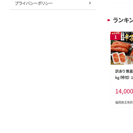
プライバシーポリシー
ランキ
訳あり 無
kg（特切） 
寄せ 小分け
14,00
あり 切れ子
お取り寄せ
お土産 ギフ
福岡県志免町
たっぷり H