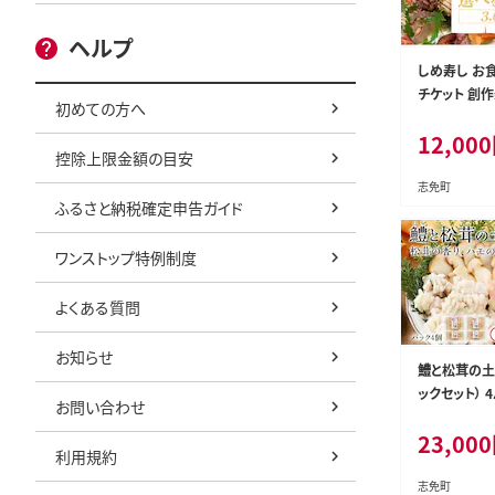
ヘルプ
しめ寿し お食
チケット 創作
初めての方へ
烹 和食 グル
12,000
県 志免町 
控除上限金額の目安
志免町
ふるさと納税確定申告ガイド
ワンストップ特例制度
よくある質問
お知らせ
鱧と松茸の土
ックセット） 
お問い合わせ
松茸 イカ 海
23,000
瓶蒸し 器 送料無料
利用規約
月上旬から順
志免町