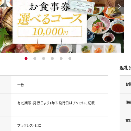
1
2
3
4
5
6
返礼
お
一枚
住
有効期限：発行日より1年※発行日はチケットに記載
電
プラグレス・ヒロ