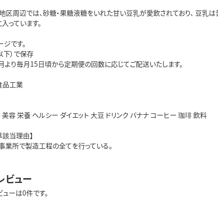
地区周辺では、砂糖・果糖液糖をいれた甘い豆乳が愛飲されており、 豆乳は苦
入っています。
ージです。
C以下）で保存
月より毎月15日頃から定期便の回数に応じてご配送いたします。
食品工業
 美容 栄養 ヘルシー ダイエット 大豆 ドリンク バナナ コーヒー 珈琲 飲料
準該当理由】
事業所で製造工程の全てを行っている。
レビュー
ビューは0件です。