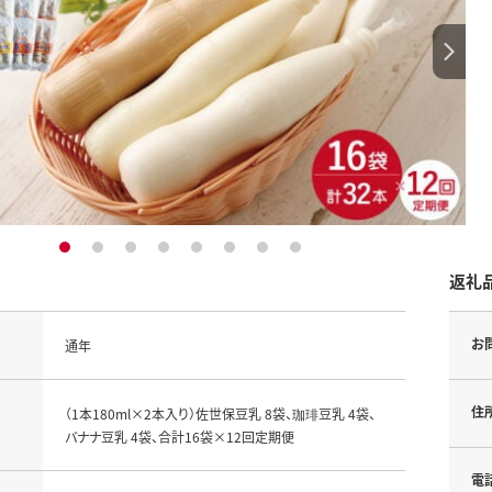
1
2
3
4
5
6
7
8
返礼
お
通年
住
（1本180ml×2本入り）佐世保豆乳 8袋、珈琲豆乳 4袋、
バナナ豆乳 4袋、合計16袋×12回定期便
電