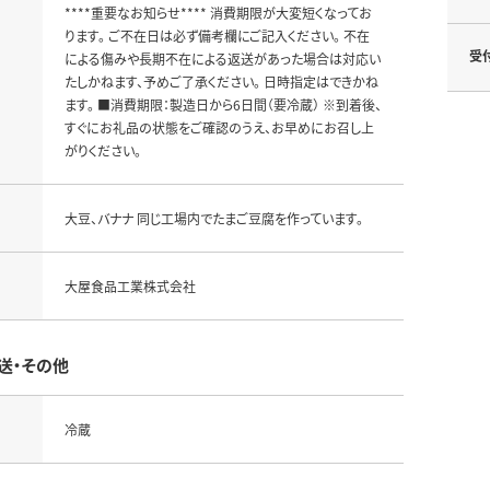
****重要なお知らせ**** 消費期限が大変短くなってお
ります。 ご不在日は必ず備考欄にご記入ください。 不在
受
による傷みや長期不在による返送があった場合は対応い
たしかねます、予めご了承ください。 日時指定はできかね
ます。 ■消費期限：製造日から6日間（要冷蔵） ※到着後、
すぐにお礼品の状態をご確認のうえ、お早めにお召し上
がりください。
大豆、バナナ 同じ工場内でたまご豆腐を作っています。
大屋食品工業株式会社
送・その他
冷蔵