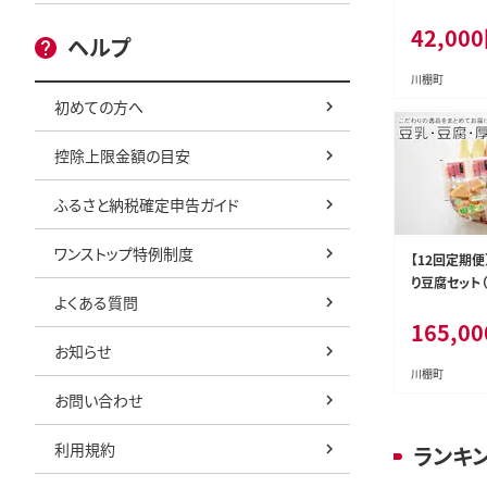
る豆腐・厚揚げ
42,000
品工業】[OAB0
ヘルプ
うにゅう 健康
ヒー豆乳 バ
川棚町
リンク
初めての方へ
控除上限金額の目安
ふるさと納税確定申告ガイド
ワンストップ特例制度
【12回定期
り豆腐セット（
よくある質問
16本・厚揚げ
165,00
品工業】[OAB
お知らせ
豆 豆乳 厚揚
品 とうふ と
川棚町
料
お問い合わせ
利用規約
ランキ