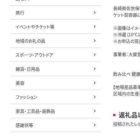
長崎県佐世保
旅行
ケット型容器に
イベントやチケット等
※画像はイメ
※冷蔵（10°
地域のお礼の品
※お申込の翌
事業者：大屋
スポーツ・アウトドア
雑貨・日用品
飲み比べ 健康
美容
【地場産品基
区域内の生産
ファッション
家具・工芸品・装飾品
返礼品
投稿されたレ
感謝状等