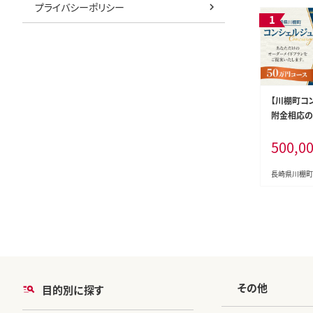
プライバシーポリシー
【川棚町コ
附金相応の
ます！（50万
500,0
6]
長崎県川棚町
その他
目的別に探す