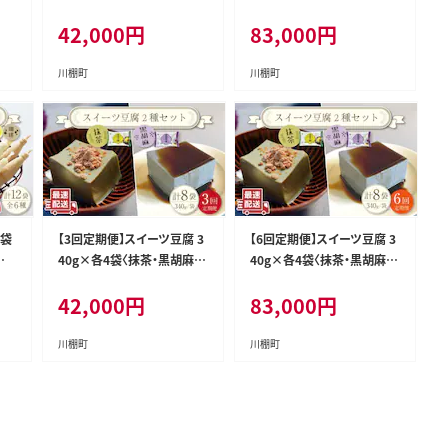
大屋
6本・厚揚げ 2種 ）【大屋食品
6本・厚揚げ 2種 ）【大屋食品
42,000
円
83,000
円
豆腐
工業】[OAB019] / 豆腐 大豆
工業】[OAB020] / 豆腐 大豆
ット
豆乳 厚揚げ ダイエット食品
豆乳 厚揚げ ダイエット食品
康
とうふ とうにゅう 健康 飲料
とうふ とうにゅう 健康 飲料
川棚町
川棚町
2袋
【3回定期便】スイーツ豆腐 3
【6回定期便】スイーツ豆腐 3
豆
40g×各4袋〈抹茶・黒胡麻〉
40g×各4袋〈抹茶・黒胡麻〉
珈
計8袋 を計3回お届け！【大屋
計8袋 を計6回お届け！【大屋
42,000
円
83,000
円
品
食品工業】[OAB024] / デザ
食品工業】[OAB025] / デザ
ート
ート 豆腐スイーツ 豆腐デザ
ート 豆腐スイーツ 豆腐デザ
ト
ート 抹茶スイーツ まっちゃ
ート 抹茶スイーツ まっちゃ
川棚町
川棚町
ゴ
黒ゴマスイーツ くろごま お
黒ゴマスイーツ くろごま お
子
菓子 豆腐プリン
菓子 豆腐プリン
う