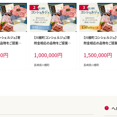
ンシェルジュ】寄
【川棚町コンシェルジュ】寄
【川棚町コンシェルジュ】
品物をご提案し
附金相応の品物をご提案し
附金相応の品物をご提
コース） [OZZ00
ます！（100万コース） [OZZ0
ます！（150万コース） [O
00
円
1,000,000
円
1,500,000
円
07]
08]
長崎県川棚町
長崎県川棚町
ヘ