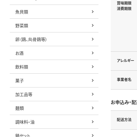
賞味期限
消費期限
魚貝類
野菜類
卵（鶏、烏骨鶏等）
お酒
アレルギー
飲料類
事業者名
菓子
加工品等
お申込み・配
麺類
配送方法
調味料・油
鍋セット