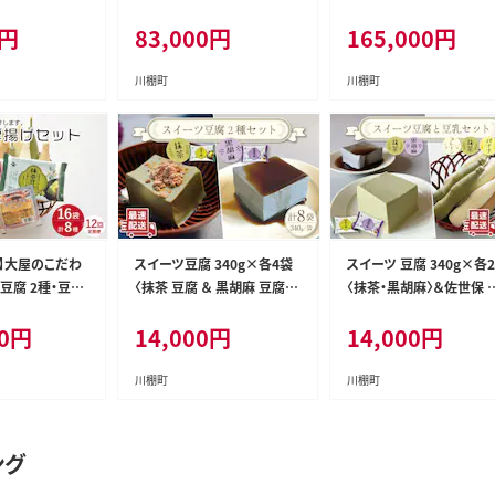
 2種）【大屋食
る豆腐・厚揚げ 2種）【大屋食
ける豆腐・厚揚げ 2種）【
円
83,000
円
165,000
円
16] / 大豆 と
品工業】[OAB017] / 豆腐 大
食品工業】[OAB018] / 
 豆乳 飲料 コー
豆 豆乳 厚揚げ ダイエット食
大豆 豆乳 厚揚げ ダイエ
ナナ豆乳 健康ド
品 とうふ とうにゅう 健康 飲
食品 とうふ とうにゅう 健
川棚町
川棚町
料
飲料
便】大屋のこだわ
スイーツ豆腐 340g×各4袋
スイーツ 豆腐 340g×各
豆腐 2種・豆乳
〈抹茶 豆腐 ＆ 黒胡麻 豆腐〉
〈抹茶・黒胡麻〉＆佐世保 
 2種 ）【大屋食
【大屋食品工業】[OAB022] /
乳180ml×16本〈豆乳・
0
円
14,000
円
14,000
円
021] / 豆腐 大
デザート 豆腐スイーツ 豆腐
琲・バナナ・抹茶〉【大屋食
げ ダイエット食
デザート 抹茶スイーツ まっ
工業】[OAB023] / デザ
うにゅう 健康 飲
ちゃ 黒ゴマスイーツ くろごま
豆腐スイーツ 豆腐デザー
川棚町
川棚町
お菓子 豆腐プリン
抹茶スイーツ まっちゃ 黒
マスイーツ くろごま お菓
豆腐プリン 豆乳 とうにゅ
ング
とうふ