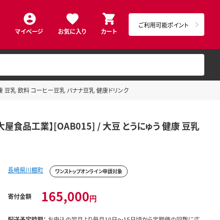
ご利用可能ポイント
マイページ
お気に入り
カート
 健康 豆乳 飲料 コーヒー豆乳 バナナ豆乳 健康ドリンク
屋食品工業】[OAB015] / 大豆 とうにゅう 健康 豆乳
長崎県川棚町
ワンストップオンライン申請対象
165,000
寄付金額
円
配送予定時期：
お申込の翌月より毎月10日～15日頃から定期便の回数に応