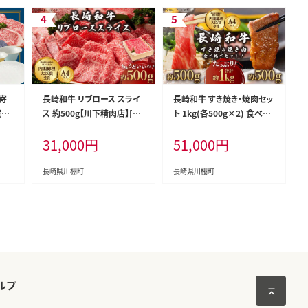
寄
長崎和牛 リブロース スライ
長崎和牛 すき焼き・焼肉セッ
案し
ス 約500g【川下精肉店】[OA
ト 1kg(各500g×2) 食べ比
ZZ0
A004] / ロース りぶろーす
べ【川下精肉店】[OAA003] /
31,000
円
51,000
円
高級肉 国産牛 すき焼き リブ
スライス肉 焼肉用 BBQ バ
ロース肉 長崎和牛 贈答 リ
ーベキュー やきにく 国産牛
ブロース スライス肉 すらい
和牛スライス 国産牛スライ
長崎県川棚町
長崎県川棚町
す 和牛スライス 国産牛スラ
ス 高級焼肉 モモ 黒毛和牛
イス 冷凍 肉 牛肉 すきやき
冷凍 肉 長崎和牛 贈答
ルプ