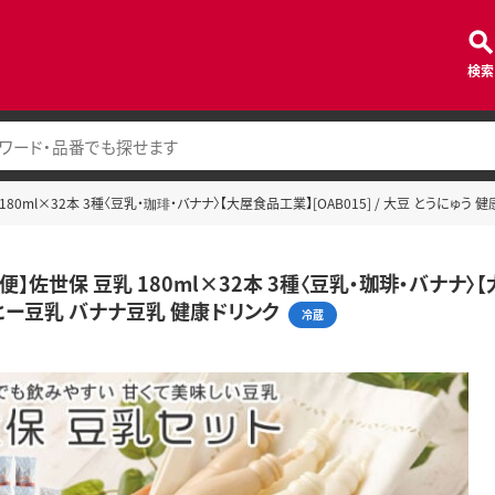
検索
180ml×32本 3種〈豆乳・珈琲・バナナ〉【大屋食品工業】[OAB015] / 大豆 とうにゅう
便】佐世保 豆乳 180ml×32本 3種〈豆乳・珈琲・バナナ〉【大
ヒー豆乳 バナナ豆乳 健康ドリンク
冷蔵