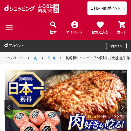
ご利用可能ポイント
検索
マイページ
お気に入り
カート
アカウント
ログイン
トップページ
肉
牛肉
長崎和牛ハンバーグ 5個【株式会社 黒牛】[O