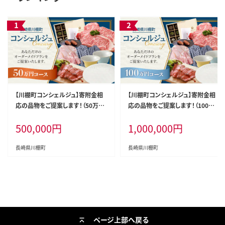
【川棚町コンシェルジュ】寄附金相
【川棚町コンシェルジュ】寄附金相
応の品物をご提案します！（50万コ
応の品物をご提案します！（100万
ース） [OZZ006]
コース） [OZZ007]
500,000
円
1,000,000
円
長崎県川棚町
長崎県川棚町
ページ上部へ戻る