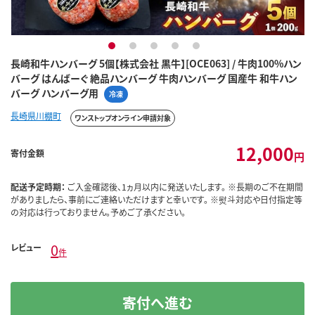
1
2
3
4
5
長崎和牛ハンバーグ 5個【株式会社 黒牛】[OCE063] / 牛肉100%ハン
バーグ はんばーぐ 絶品ハンバーグ 牛肉ハンバーグ 国産牛 和牛ハン
バーグ ハンバーグ用
冷凍
長崎県川棚町
ワンストップオンライン申請対象
12,000
寄付金額
円
配送予定時期：
ご入金確認後、1ヵ月以内に発送いたします。 ※長期のご不在期間
がありましたら、事前にご連絡いただけますと幸いです。 ※熨斗対応や日付指定等
の対応は行っておりません。予めご了承ください。
0
レビュー
件
寄付へ進む