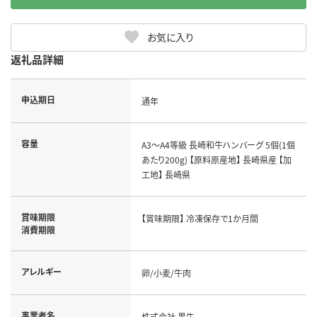
お気に入り
返礼品詳細
申込期日
通年
容量
A3～A4等級 長崎和牛ハンバーグ 5個(1個
あたり200g) 【原料原産地】 長崎県産 【加
工地】 長崎県
賞味期限
【賞味期限】 冷凍保存で1か月間
消費期限
アレルギー
卵/小麦/牛肉
事業者名
株式会社 黒牛